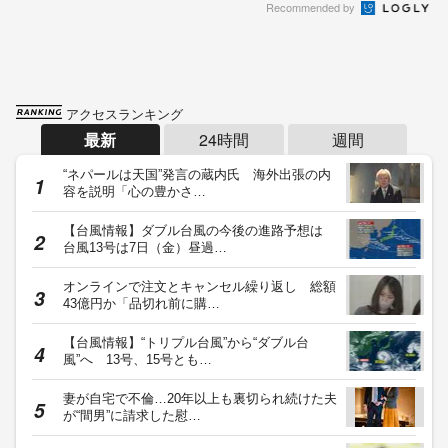
Recommended by
アクセスランキング
最新
24時間
週間
“ネパールは天国”発言の蔵内氏 海外出張の内
容を説明「心の豊かさ…
【台風情報】ダブル台風の今後の進路予想は
台風13号は7日（金）昼過…
オンラインで注文とキャンセル繰り返し 総額
43億円か「品切れ前に購…
【台風情報】“トリプル台風”から“ダブル台
風”へ 13号、15号とも…
妻が自宅で不倫…20年以上も裏切られ続けた夫
が“間男”に請求した慰…