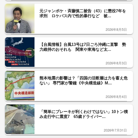
元ジャンポケ・斉藤慎二被告（43）に懲役7年を
求刑 ロケバス内で性的暴行など 被...
2026年8月5日
【台風情報】台風13号は7日ごろ沖縄に直撃 勢
力維持のおそれも 関東や東海など太...
2026年8月3日
熊本地震の影響は？「四国の活断層は力を蓄え危
ない」 専門家が警鐘《中央構造線》M...
2026年8月4日
「簡単にブレーキが利くわけではない」10トン積
み走行中に震度7 65歳ドライバー...
2026年7月31日