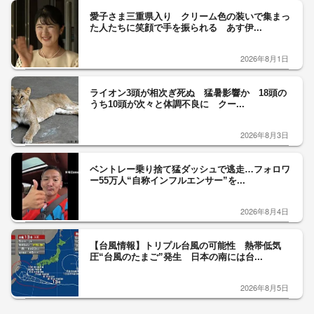
愛子さま三重県入り クリーム色の装いで集まっ
た人たちに笑顔で手を振られる あす伊...
2026年8月1日
ライオン3頭が相次ぎ死ぬ 猛暑影響か 18頭の
うち10頭が次々と体調不良に クー...
2026年8月3日
ベントレー乗り捨て猛ダッシュで逃走…フォロワ
ー55万人“自称インフルエンサー”を...
2026年8月4日
【台風情報】トリプル台風の可能性 熱帯低気
圧“台風のたまご”発生 日本の南には台...
2026年8月5日