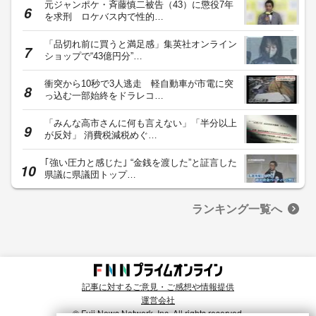
元ジャンポケ・斉藤慎二被告（43）に懲役7年
を求刑 ロケバス内で性的…
「品切れ前に買うと満足感」集英社オンライン
ショップで“43億円分”…
衝突から10秒で3人逃走 軽自動車が市電に突
っ込む一部始終をドラレコ…
「みんな高市さんに何も言えない」「半分以上
が反対」 消費税減税めぐ…
｢強い圧力と感じた｣ “金銭を渡した”と証言した
県議に県議団トップ…
ランキング一覧へ
記事に対するご意見・ご感想や情報提供
運営会社
© Fuji News Network, Inc. All rights reserved.