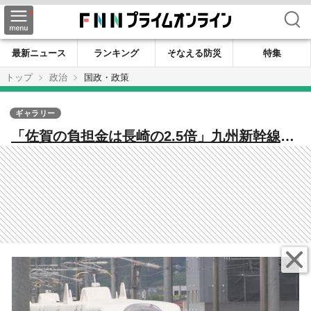
検索
最新ニュース
ランキング
そなえる防災
特集
トップ
政治
国政・政策
ギャラリー
「佐賀の負担金は長崎の2.5倍」九州新幹線長
崎ルートの全線フル規格化めざす長崎県知事
に佐賀県知事が初面談で訴え