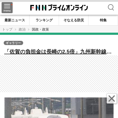
検索
最新ニュース
ランキング
そなえる防災
特集
トップ
政治
国政・政策
ギャラリー
「佐賀の負担金は長崎の2.5倍」九州新幹線長
崎ルートの全線フル規格化めざす長崎県知事
に佐賀県知事が初面談で訴え