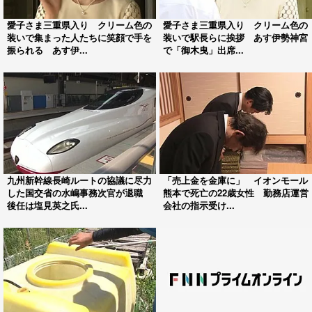
愛子さま三重県入り クリーム色の
愛子さま三重県入り クリーム色の
装いで集まった人たちに笑顔で手を
装いで駅長らに挨拶 あす伊勢神宮
振られる あす伊...
で「御木曳」出席...
九州新幹線長崎ルートの協議に尽力
「売上金を金庫に」 イオンモール
した国交省の水嶋事務次官が退職
熊本で死亡の22歳女性 勤務店運営
後任は塩見英之氏...
会社の指示受け...