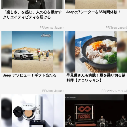
「楽しさ」を感じ、人の心を動かす
Jeepの7シーターを85時間体験！
クリエイティビティを届ける
PR(dentsu Japan)
PR(Jeep Japan)
Jeep アソビュー！ギフト当たる
早見優さんも実践！夏を乗り切る鍋
料理【クロワッサン】
PR(Jeep Japan)
PR(マガジンハウス)