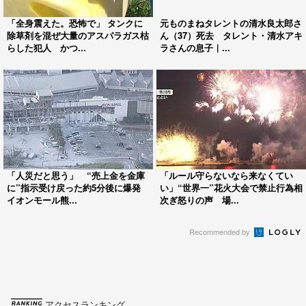
「全身震えた。恐怖で」 タンクに
元ものまねタレントの清水良太郎さ
除草剤を混ぜ大量のアスパラガス枯
ん（37）死去 タレント・清水アキ
らした犯人 かつ...
ラさんの息子｜...
「人災だと思う」 “売上金を金庫
「ルール守らないなら来なくてい
に”指示受け戻った約5分後に爆発
い」“世界一”花火大会で禁止行為相
イオンモール熊...
次ぎ怒りの声 場...
Recommended by
アクセスランキング