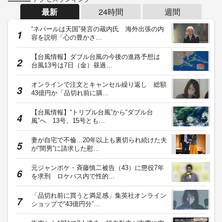
最新
24時間
週間
“ネパールは天国”発言の蔵内氏 海外出張の内
容を説明「心の豊かさ…
【台風情報】ダブル台風の今後の進路予想は
台風13号は7日（金）昼過…
オンラインで注文とキャンセル繰り返し 総額
43億円か「品切れ前に購…
【台風情報】“トリプル台風”から“ダブル台
風”へ 13号、15号とも…
妻が自宅で不倫…20年以上も裏切られ続けた夫
が“間男”に請求した慰…
元ジャンポケ・斉藤慎二被告（43）に懲役7年
を求刑 ロケバス内で性的…
「品切れ前に買うと満足感」集英社オンライン
ショップで“43億円分”…