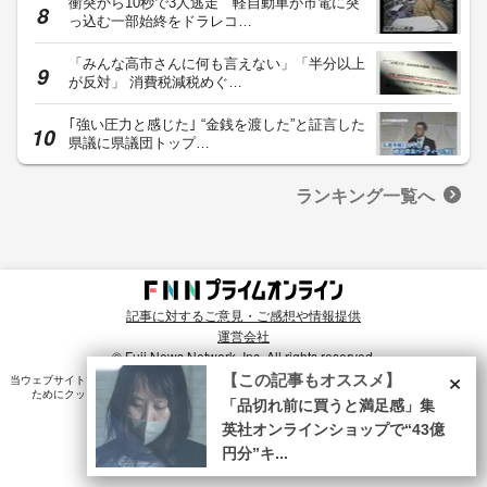
衝突から10秒で3人逃走 軽自動車が市電に突
っ込む一部始終をドラレコ…
「みんな高市さんに何も言えない」「半分以上
が反対」 消費税減税めぐ…
｢強い圧力と感じた｣ “金銭を渡した”と証言した
県議に県議団トップ…
ランキング一覧へ
記事に対するご意見・ご感想や情報提供
運営会社
© Fuji News Network, Inc. All rights reserved.
×
【この記事もオススメ】
当ウェブサイトでは、ユーザのニーズ・興味・関⼼に合致したコンテンツや広告配信を提供する
ためにクッキーを使⽤しています。詳細は、
プライバシーポリシー
をご確認ください。
「品切れ前に買うと満足感」集
英社オンラインショップで“43億
円分”キ...