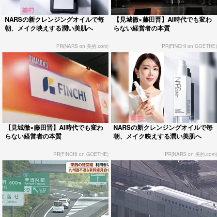
NARSの新クレンジングオイルで毎
【見城徹×藤田晋】AI時代でも変わ
朝、メイク映えする潤い美肌へ
らない経営者の本質
PR(NARS on 美的.com)
PR(FINCHI on GOETHE)
【見城徹×藤田晋】AI時代でも変わ
NARSの新クレンジングオイルで毎
らない経営者の本質
朝、メイク映えする潤い美肌へ
PR(FINCHI on GOETHE)
PR(NARS on 美的.com)