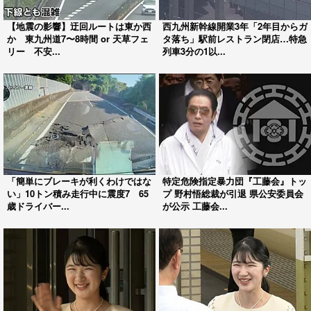
【地震の影響】迂回ルートは東か西
西九州新幹線開業3年「2年目からガ
か 東九州道7〜8時間 or 天草フェ
タ落ち」駅前レストラン閉店…特急
リー 不安...
列車3分の1以...
「簡単にブレーキが利くわけではな
特定危険指定暴力団『工藤会』トッ
い」10トン積み走行中に震度7 65
プ 野村悟総裁が引退 県公安委員会
歳ドライバー...
が公示 工藤会...