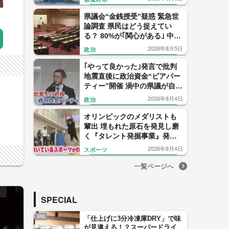
県議会“金銭授受”疑惑 緊急世
論調査 県民はどう捉えてい
る？ 80%が｢関心がある｣ 中尾
元県議の会見 信用したのは僅
2026年8月5日
政治
か1% 【福岡発】
｢やって良かった｣発言で批判
地震直後に政治資金“ビアパー
ティー”開催 渦中の県議が自民
党県議団トップを辞任表明
2026年8月4日
政治
【福岡発】
オリンピックのメダリストも
輩出 埋もれた原石を発見し磨
く『タレント発掘事業』発足
から22年 1000人に1人の“狭き
2026年8月4日
スポーツ
門” 【福岡発】
一覧ページへ
SPECIAL
PR
「仕上げに3分冷凍庫DRY」で味
が見違える！？スーパードライ