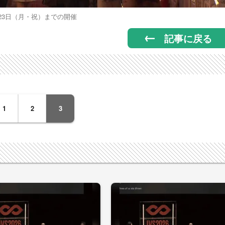
23日（月・祝）までの開催
記事に戻る
1
2
3