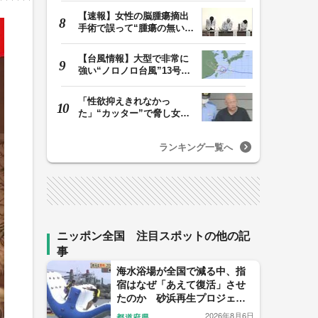
【速報】女性の脳腫瘍摘出
手術で誤って“腫瘍の無い部
位”を摘出 脳…
【台風情報】大型で非常に
強い“ノロノロ台風”13号の
進路は？ 沖縄…
「性欲抑えきれなかっ
た」“カッター”で脅し女子
中学生を性的暴行か…
ランキング一覧へ
ニッポン全国 注目スポットの他の記
事
海水浴場が全国で減る中、指
宿はなぜ「あえて復活」させ
たのか 砂浜再生プロジェク
トの舞台裏
2026年8月6日
都道府県