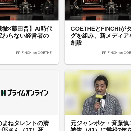
城徹×藤田晋】AI時代
GOETHEとFINCHIが
変わらない経営者の
グを組み、新メディア
創設
PR(FINCHI on GOETHE)
PR(FINCHI on GO
のまねタレントの清
元ジャンポケ・斉藤慎
太郎さん（37）死
被告（43）に懲役7年