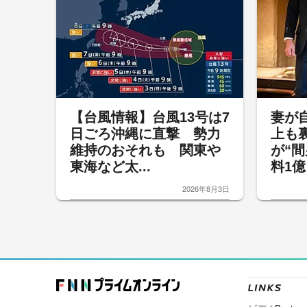
【台風情報】台風13号は7
妻が
日ごろ沖縄に直撃 勢力
上も
維持のおそれも 関東や
が“
東海など太...
料1億
2026年8月3日