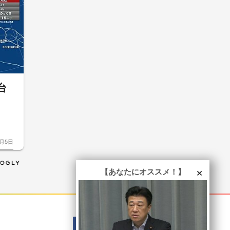
台
生
8月5日
×
【あなたにオススメ！】
Mail
Fac
X
You