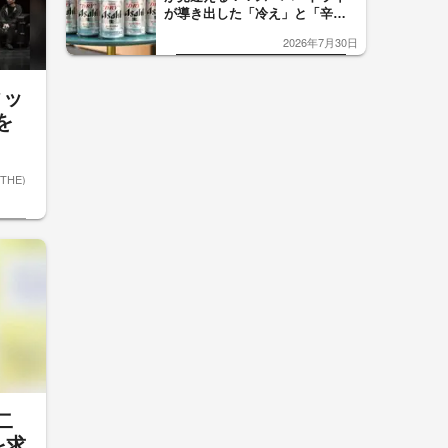
が導き出した「冷え」と「辛
口」のおいしい関係 青く変化
2026年7月30日
した「辛口カーブ」が飲み頃の
サイン！
タッ
を
ETHE)
二
を求