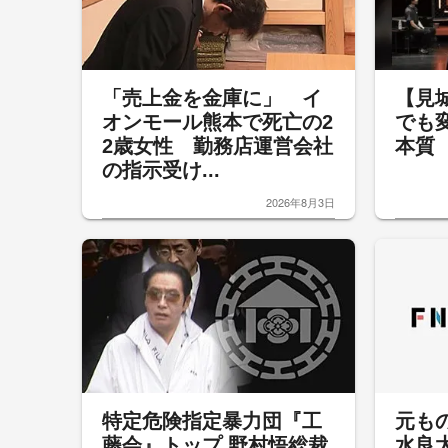
「売上金を金庫に」 イ
【見
オンモール熊本で死亡の2
でも
2歳女性 勤務店運営会社
本質
の指示受け...
2026年8月3日
特定危険指定暴力団『工
元も
藤会』トップ 野村悟総裁
水良