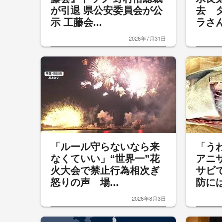
が引退 県公安委員会が公
去 
示 工藤会...
ラさん
2026年7月31日
「ルール守らないなら来
「う
なくていい」“世界一”花
アニ
火大会で禁止行為相次ぎ
サビ
怒りの声 場...
防には
2026年8月3日