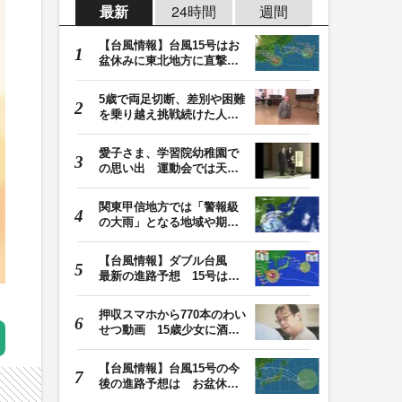
最新
24時間
週間
【台風情報】台風15号はお
盆休みに東北地方に直撃す
る恐れ 関東も影…
5歳で両足切断、差別や困難
を乗り越え挑戦続けた人
生 「人生は捨てた…
愛子さま、学習院幼稚園で
の思い出 運動会では天皇
皇后両陛下が笑顔…
関東甲信地方では「警報級
の大雨」となる地域や期間
が拡大する可能性…
【台風情報】ダブル台風
最新の進路予想 15号は北
日本・東日本へ …
押収スマホから770本のわい
せつ動画 15歳少女に酒と
薬飲ませ性的暴行…
【台風情報】台風15号の今
後の進路予想は お盆休み
に東北地方に直撃…