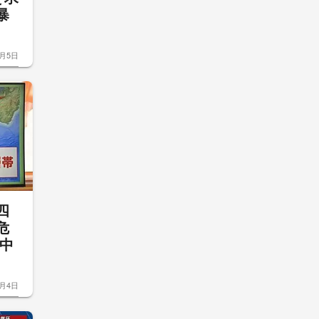
暴
8月5日
四
危
中
8月4日