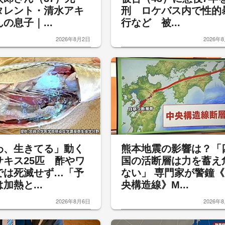
タレント・清水アキ
刑 ロケバス内で性的
の息子｜...
行など 被...
2026年8月2日
2026年
わ、生きてる」動く
熊本地震の影響は？「
サキス25匹 酢やワ
国の活断層は力を蓄え
では死滅せず…「予
ない」 専門家が警鐘《
加熱と...
央構造線》M...
2026年8月6日
2026年