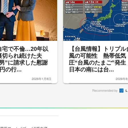
自宅で不倫…20年以
【台風情報】トリプル
裏切られ続けた夫
風の可能性 熱帯低気
間男”に請求した慰謝
圧“台風のたまご”発
円の行...
日本の南には台...
2026年1月8日
2026年
Recommended by