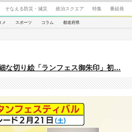
そなえる防災・減災
政治スクエア
特集
番組発
タメ
スポーツ
コラム
都道府県
細な切り絵「ランフェス御朱印」初…