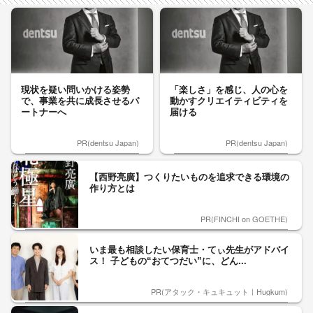
現状を疑い問いかける姿勢
「楽しさ」を感じ、人の心を
で、事業を共に成長させるパ
動かすクリエイティビティを
ートナーへ
届ける
PR(dentsu Japan)
PR(dentsu Japan)
【西野亮廣】つくりたいものを追求できる環境の
作り方とは
PR(FINCHI on GOETHE)
いま最も相談したい保育士・てぃ先生がアドバイ
ス！ 子どもの“おてつだい”に、どん...
PR(アタック・キュキュット｜Hugkum)