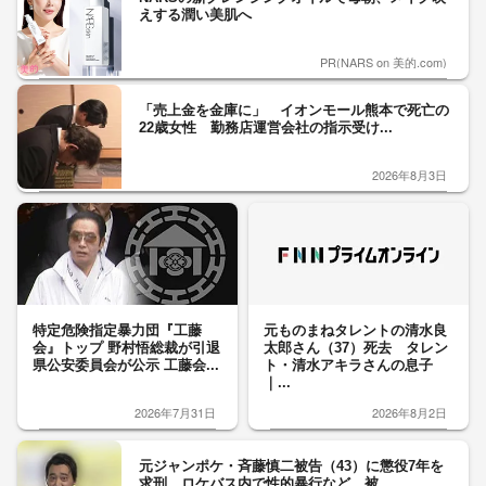
えする潤い美肌へ
PR(NARS on 美的.com)
「売上金を金庫に」 イオンモール熊本で死亡の
22歳女性 勤務店運営会社の指示受け...
2026年8月3日
特定危険指定暴力団『工藤
元ものまねタレントの清水良
会』トップ 野村悟総裁が引退
太郎さん（37）死去 タレン
県公安委員会が公示 工藤会...
ト・清水アキラさんの息子
｜...
2026年7月31日
2026年8月2日
元ジャンポケ・斉藤慎二被告（43）に懲役7年を
求刑 ロケバス内で性的暴行など 被...