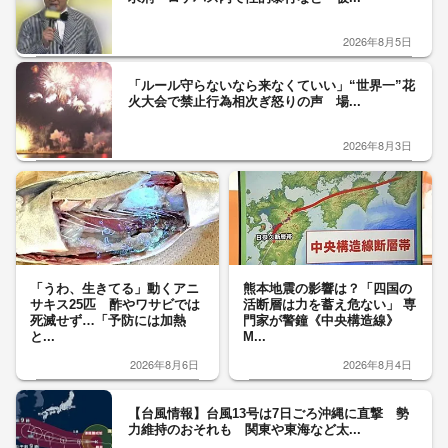
2026年8月5日
「ルール守らないなら来なくていい」“世界一”花
火大会で禁止行為相次ぎ怒りの声 場...
2026年8月3日
「うわ、生きてる」動くアニ
熊本地震の影響は？「四国の
サキス25匹 酢やワサビでは
活断層は力を蓄え危ない」 専
死滅せず…「予防には加熱
門家が警鐘《中央構造線》
と...
M...
2026年8月6日
2026年8月4日
【台風情報】台風13号は7日ごろ沖縄に直撃 勢
力維持のおそれも 関東や東海など太...