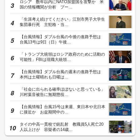
ロシア 数年以内にNATO加盟国を攻撃か 米
国の情報機関が分析 プー…
「生涯考え続けてください」江別市男子大学生
集団暴行死 主犯格・当…
【台風情報】ダブル台風の今後の進路予想は
台風13号は9日（日）午後…
「トランプ大統領はロシア政府のために活動の
可能性」FBIは現職大統領…
【台風情報】ダブル台風の週末の進路予想は
本州は土曜晴れも日曜は…
「社会に出られる確率ほぼないと思っている」
川村葉音被告に無期懲役…
【台風情報】台風15号は来週、東日本や北日本
に接近か お盆期間中の…
タイの中高一貫校で銃乱射 教職員5人死亡20
人以上けが 容疑者の14歳…