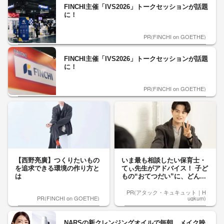
FINCHI主催「IVS2026」トークセッションが話題
に！
PR(FINCHI on GOETHE)
FINCHI主催「IVS2026」トークセッションが話題
に！
PR(FINCHI on GOETHE)
【西野亮廣】つくりたいもの
いま最も相談したい保育士・
を追求できる環境の作り方と
てぃ先生がアドバイス！ 子ど
は
もの“おてつだい”に、どん...
PR(アタック・キュキュット｜H
PR(FINCHI on GOETHE)
ugkum)
NARSの新クレンジングオイルで毎朝、メイク映