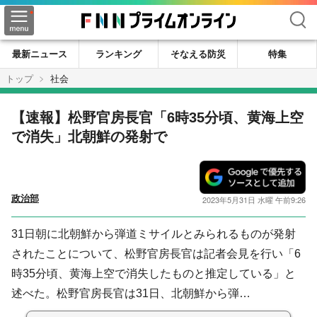
検索
最新ニュース
ランキング
そなえる防災
特集
トップ
社会
【速報】松野官房長官「6時35分頃、黄海上空
で消失」北朝鮮の発射で
政治部
2023年5月31日 水曜 午前9:26
31日朝に北朝鮮から弾道ミサイルとみられるものが発射
されたことについて、松野官房長官は記者会見を行い「6
時35分頃、黄海上空で消失したものと推定している」と
述べた。松野官房長官は31日、北朝鮮から弾…