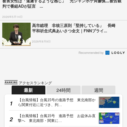
被害女性は「遠慮するような感じ」 元ジャンポケ斉藤慎二被告裁
判で番組ADが証言 ...
2026年5月14日
高市総理 非核三原則「堅持している」 長崎
平和祈念式典あいさつ全文｜FNNプライ...
2026年8月9日
Recommended by
アクセスランキング
最新
24時間
週間
【台風情報】台風15号の進路予想 東北南部か
ら関東付近に近づき、列…
【台風情報】台風15号 進路予想 お盆休み直
撃へ 東北南部・関東に…