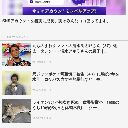
SNSアカウントを着実に成長。実はみんなココ使ってます。
PR(Dreaw合同会社)
元ものまねタレントの清水良太郎さん（37）死
去 タレント・清水アキラさんの息子｜...
2026年8月2日
元ジャンポケ・斉藤慎二被告（43）に懲役7年を
求刑 ロケバス内で性的暴行など 被...
2026年8月5日
ライオン3頭が相次ぎ死ぬ 猛暑影響か 16頭の
うち10頭が次々と体調不良に クー...
2026年8月3日