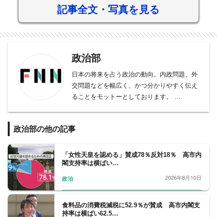
記事全文・写真を見る
政治部
日本の将来を占う政治の動向。内政問題、外
交問題などを幅広く、かつ分かりやすく伝え
ることをモットーとしております。
総理大臣、官房長官の動向をフォローする官
邸クラブ。平河クラブは自民党、日本維新の
政治部の他の記事
会、野党クラブは、中道改革連合、立憲民主
党、国民民主党、公明党など野党勢を取材。
内閣府担当は、少子化問題から、宇宙、化学
「女性天皇を認める」賛成78％反対18％ 高市内
閣支持率は横ばい…
問題まで、多岐に渡る分野を、細かくフォロ
ーする。外務省クラブは、日々刻々と変化す
2026年8月10日
政治
る、外交問題を取材、人事院も取材対象とな
っている。政界から財界、官界まで、政治部
食料品の消費税減税に52.9％が賛成 高市内閣支
の取材分野は広いと言えます。
持率は横ばい62.5…