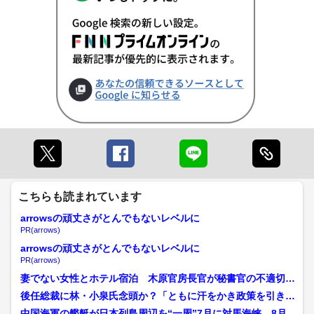
こちらも読まれています
arrowsの頑丈さがとんでもないレベルに
PR(arrows)
arrowsの頑丈さがとんでもないレベルに
PR(arrows)
妻でない女性とホテル宿泊 木原官房長官が秘書官の不適切行
為認める「自室に招き入れ...
後任総裁に林・小泉氏念頭か？「ともに汗をかき政策を引き継
ぐ方に」石破首相が訪米前...
中国海軍の艦艇が日本列島周辺を“一周”7月に対馬海峡、8月8