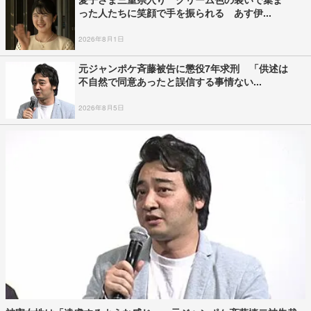
った人たちに笑顔で手を振られる あす伊...
2026年8月1日
元ジャンポケ斉藤被告に懲役7年求刑 「供述は
不自然で同意あったと誤信する事情ない...
2026年8月5日