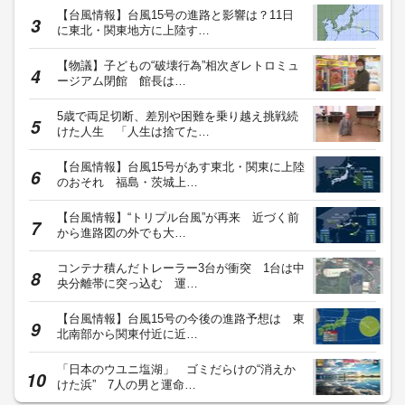
【台風情報】台風15号の進路と影響は？11日
に東北・関東地方に上陸す…
【物議】子どもの“破壊行為”相次ぎレトロミュ
ージアム閉館 館長は…
5歳で両足切断、差別や困難を乗り越え挑戦続
けた人生 「人生は捨てた…
【台風情報】台風15号があす東北・関東に上陸
のおそれ 福島・茨城上…
【台風情報】“トリプル台風”が再来 近づく前
から進路図の外でも大…
コンテナ積んだトレーラー3台が衝突 1台は中
央分離帯に突っ込む 運…
【台風情報】台風15号の今後の進路予想は 東
北南部から関東付近に近…
「日本のウユニ塩湖」 ゴミだらけの“消えか
けた浜” 7人の男と運命…