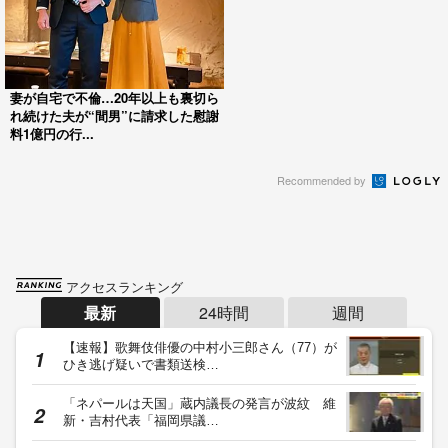
妻が自宅で不倫…20年以上も裏切ら
れ続けた夫が“間男”に請求した慰謝
料1億円の行...
Recommended by
アクセスランキング
最新
24時間
週間
【速報】歌舞伎俳優の中村小三郎さん（77）が
ひき逃げ疑いで書類送検…
「ネパールは天国」蔵内議長の発言が波紋 維
新・吉村代表「福岡県議…