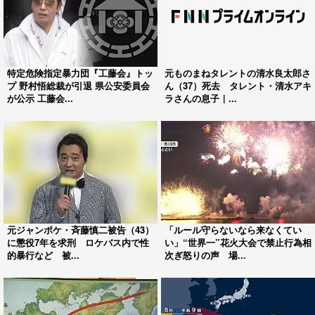
特定危険指定暴力団『工藤会』トッ
元ものまねタレントの清水良太郎さ
プ 野村悟総裁が引退 県公安委員会
ん（37）死去 タレント・清水アキ
が公示 工藤会...
ラさんの息子｜...
元ジャンポケ・斉藤慎二被告（43）
「ルール守らないなら来なくてい
に懲役7年を求刑 ロケバス内で性
い」“世界一”花火大会で禁止行為相
的暴行など 被...
次ぎ怒りの声 場...