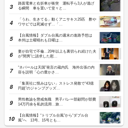
路面電車と右折車が衝突 運転手ら3人が逃げ
る瞬間 車を置いて堂々と…
「うわ、生きてる」動くアニサキス25匹 酢や
ワサビでは死滅せず…「…
【台風情報】ダブル台風の週末の進路予想は
本州は土曜晴れも日曜は…
妻が自宅で不倫…20年以上も裏切られ続けた夫
が“間男”に請求した慰…
“ネパールは天国”発言の蔵内氏 海外出張の内
容を説明「心の豊かさ…
「集英社に恨みはない」ストレス発散で“43億
円超”のジャンプグッズ…
男性教諭を懲戒免職 男子バレー部顧問が部費
14万円余を私的流用…旅…
【台風情報】“トリプル台風”から“ダブル台
風”へ 13号、15号とも…