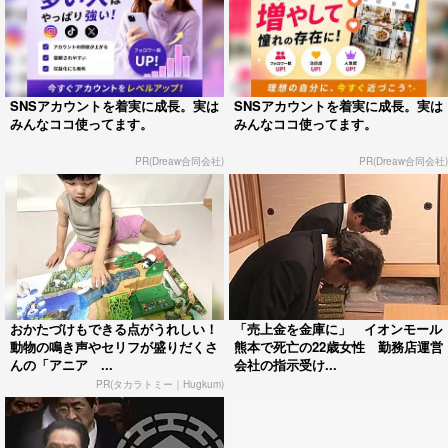
SNSアカウントを着実に成長。実は
SNSアカウントを着実に成長。実は
みんなココ使ってます。
みんなココ使ってます。
PR(Dreaw合同会社)
PR(Dreaw合同会社)
おかたづけもできる点がうれしい！
「売上金を金庫に」 イオンモール
動物の鳴き声やセリフが盛りだくさ
熊本で死亡の22歳女性 勤務店運営
んの「アニア ...
会社の指示受け...
PR(タカラトミー｜Hugkum)