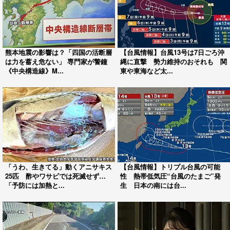
熊本地震の影響は？「四国の活断層
【台風情報】台風13号は7日ごろ沖
は力を蓄え危ない」 専門家が警鐘
縄に直撃 勢力維持のおそれも 関
《中央構造線》M...
東や東海など太...
「うわ、生きてる」動くアニサキス
【台風情報】トリプル台風の可能
25匹 酢やワサビでは死滅せず…
性 熱帯低気圧“台風のたまご”発
「予防には加熱と...
生 日本の南には台...