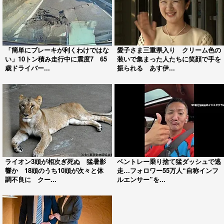
「簡単にブレーキが利くわけではな
愛子さま三重県入り クリーム色の
い」10トン積み走行中に震度7 65
装いで集まった人たちに笑顔で手を
歳ドライバー...
振られる あす伊...
ライオン3頭が相次ぎ死ぬ 猛暑影
ベントレー乗り捨て猛ダッシュで逃
響か 18頭のうち10頭が次々と体
走…フォロワー55万人“自称インフ
調不良に クー...
ルエンサー”を...