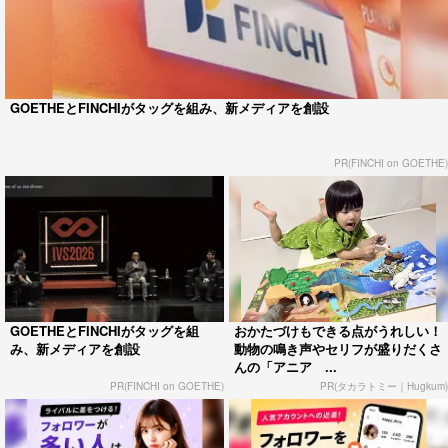
GOETHEとFINCHIがタッグを組み、新メディアを創設
PR(FINCHI on GOETHE)
GOETHEとFINCHIがタッグを組
おかたづけもできる点がうれしい！
み、新メディアを創設
動物の鳴き声やセリフが盛りだくさ
んの「アニア ...
PR(FINCHI on GOETHE)
PR(タカラトミー｜Hugkum)