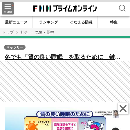
検索
最新ニュース
ランキング
そなえる防災
特集
トップ
社会
気象・災害
ギャラリー
冬でも「質の良い睡眠」を取るために 鍵は
「日光」にあり お風呂のあと「寝る時間」
にも要注意 気象予報士が解説