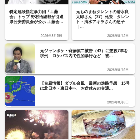
特定危険指定暴力団『工藤
元ものまねタレントの清水良
会』トップ 野村悟総裁が引退
太郎さん（37）死去 タレン
県公安委員会が公示 工藤会...
ト・清水アキラさんの息子
｜...
2026年8月5日
2026年8月2日
元ジャンポケ・斉藤慎二被告（43）に懲役7年を
求刑 ロケバス内で性的暴行など 被...
2026年8月5日
【台風情報】ダブル台風 最新の進路予想 15号
は北日本・東日本へ お盆休みの交通...
2026年8月8日