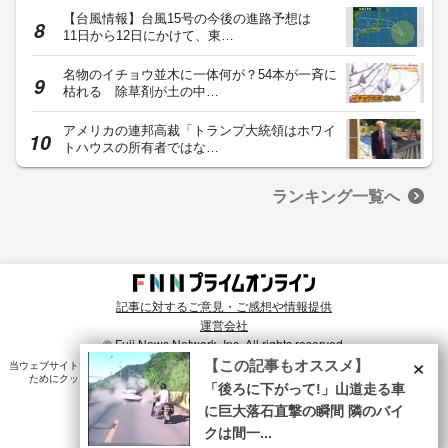
【台風情報】台風15号の今後の進路予想は
11日から12日にかけて、東…
名物のイチョウ並木に一体何が？54本が一斉に
枯れる 除草剤が土の中…
アメリカの連邦高裁「トランプ大統領はホワイ
トハウスの所有者ではな…
ランキング一覧へ
記事に対するご意見・ご感想や情報提供
運営会社
© Fuji News Network, Inc. All rights reserved.
×
【この記事もオススメ】
当ウェブサイトでは、ユーザのニーズ・興味・関⼼に合致したコンテンツや広告配信を提供する
ためにクッキーを使⽤しています。詳細は、
プライバシーポリシー
をご確認ください。
「後ろに下がって!」山道走る車
に巨大落石直撃の瞬間 隣のバイ
クは間一...