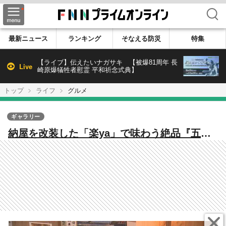
検索
最新ニュース
ランキング
そなえる防災
特集
【ライブ】伝えたいナガサキ 【被爆81周年 長
Live
崎原爆犠牲者慰霊 平和祈念式典】
トップ
ライフ
グルメ
ギャラリー
納屋を改装した「楽ya」で味わう絶品『五平
餅』 えごまの魅力を高岡から発信