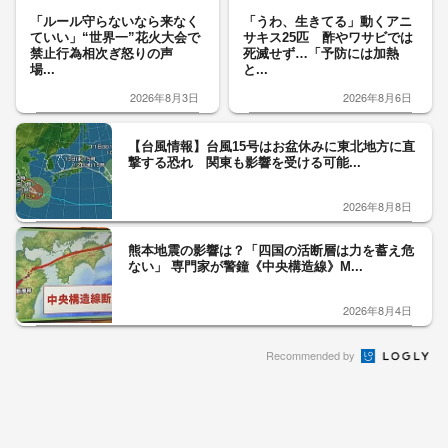
「ルール守らないなら来なく
「うわ、生きてる」動くアニ
ていい」“世界一”花火大会で
サキス25匹 酢やワサビでは
禁止行為相次ぎ怒りの声
死滅せず…「予防には加熱
場...
と...
2026年8月3日
2026年8月6日
【台風情報】台風15号はお盆休みに東北地方に直
撃する恐れ 関東も影響を受ける可能...
2026年8月8日
熊本地震の影響は？「四国の活断層は力を蓄え危
ない」 専門家が警鐘《中央構造線》M...
2026年8月4日
Recommended by