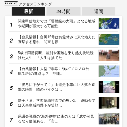
アクセスランキング
最新
24時間
週間
関東甲信地方では「警報級の大雨」となる地域
や期間が拡大する可能性…
【台風情報】台風15号はお盆休みに東北地方に
直撃する恐れ 関東も影…
5歳で両足切断、差別や困難を乗り越え挑戦続
けた人生 「人生は捨てた…
【台風情報】大型で非常に強い“ノロノロ台
風”13号の進路は？ 沖縄…
「後ろに下がって！」山道走る車に巨大落石直
撃の瞬間 隣のバイクは…
愛子さま、学習院幼稚園での思い出 運動会で
は天皇皇后両陛下が笑顔…
県議会議員の“海外視察”に街の人は「成功例見
るなら価値ある」「市…