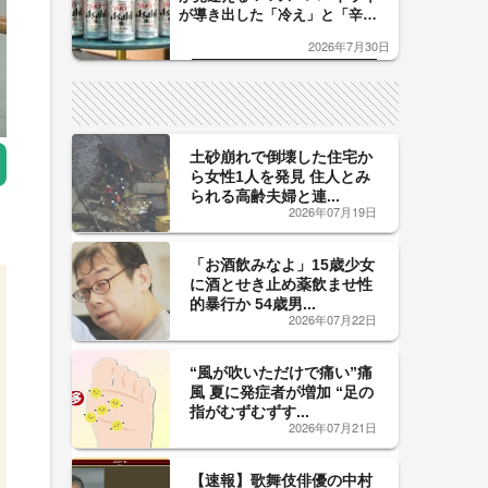
が導き出した「冷え」と「辛
口」のおいしい関係 青く変化
2026年7月30日
した「辛口カーブ」が飲み頃の
サイン！
土砂崩れで倒壊した住宅か
ら女性1人を発見 住人とみ
られる高齢夫婦と連...
2026年07月19日
「お酒飲みなよ」15歳少女
に酒とせき止め薬飲ませ性
的暴行か 54歳男...
2026年07月22日
“風が吹いただけで痛い”痛
風 夏に発症者が増加 “足の
指がむずむずす...
2026年07月21日
【速報】歌舞伎俳優の中村