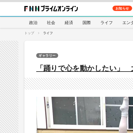
お知らせ
政治
社会
経済
国際
ライフ
エン
トップ
ライフ
ギャラリー
「踊りで心を動かしたい」 