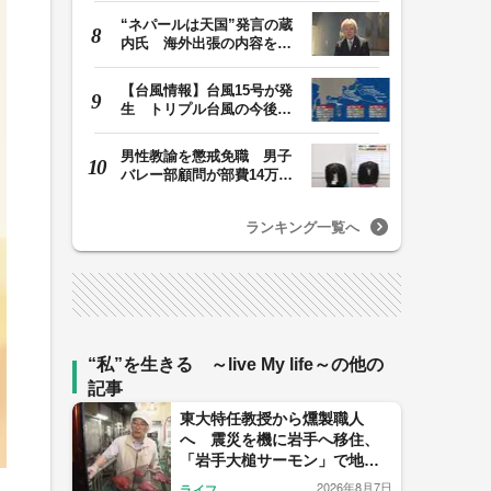
“ネパールは天国”発言の蔵
内氏 海外出張の内容を説
明「心の豊かさ…
【台風情報】台風15号が発
生 トリプル台風の今後の
進路予想は 台風1…
男性教諭を懲戒免職 男子
バレー部顧問が部費14万円
余を私的流用…旅…
ランキング一覧へ
“私”を生きる ～live My life～の他の
記事
東大特任教授から燻製職人
へ 震災を機に岩手へ移住、
「岩手大槌サーモン」で地域
再生に挑む
2026年8月7日
ライフ