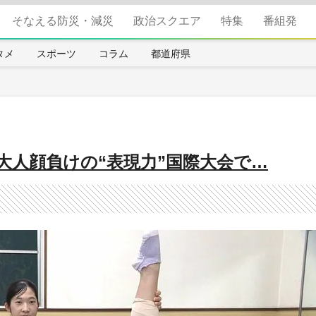
そなえる防災・減災
政治スクエア
特集
番組発
タメ
スポーツ
コラム
都道府県
大人顔負けの“表現力”国際大会で…