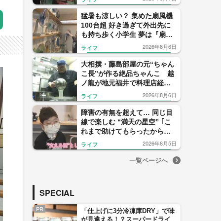
猛暑も涼しい？ 集めた扇風機
100台超 好き過ぎて外出先に
も持ち歩く小学生 夢は『扇風
機の開発者』【福岡発】
2026年8月6日
ライフ
大相撲・藤島部屋の元“ちゃん
こ長”が作る絶品ちゃんこ 越
ノ龍が地元福井で料理店経営
者として“序の口”スタート
2026年8月6日
ライフ
障害の有無を超えて… 同じ目
線で楽しむ “満天の星空” ｢こ
れまで助けてもらったから今
度は…｣ 障害者が障害を“支え
2026年8月5日
ライフ
る側”に 【福岡発】
一覧ページへ
SPECIAL
PR
「仕上げに3分冷凍庫DRY」で味
が見違える！？スーパードライ