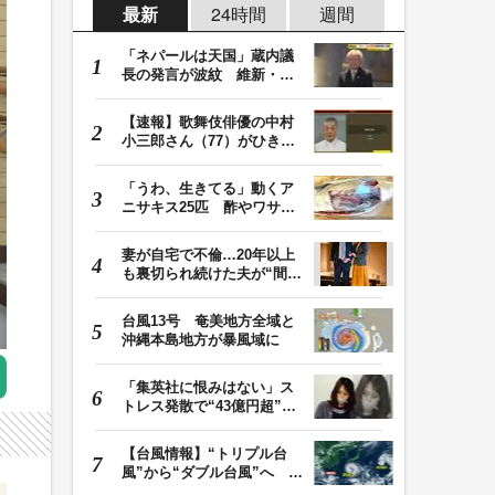
最新
24時間
週間
「ネパールは天国」蔵内議
長の発言が波紋 維新・吉
村代表「福岡県議…
【速報】歌舞伎俳優の中村
小三郎さん（77）がひき逃
げで書類送検 警…
「うわ、生きてる」動くア
ニサキス25匹 酢やワサビ
では死滅せず…「…
妻が自宅で不倫…20年以上
も裏切られ続けた夫が“間
男”に請求した慰…
台風13号 奄美地方全域と
沖縄本島地方が暴風域に
「集英社に恨みはない」ス
トレス発散で“43億円超”の
ジャンプグッズ…
【台風情報】“トリプル台
風”から“ダブル台風”へ 13
号、15号とも…