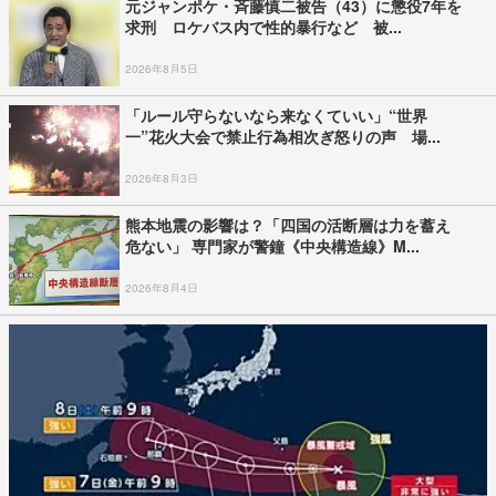
元ジャンポケ・斉藤慎二被告（43）に懲役7年を
求刑 ロケバス内で性的暴行など 被...
2026年8月5日
「ルール守らないなら来なくていい」“世界
一”花火大会で禁止行為相次ぎ怒りの声 場...
2026年8月3日
熊本地震の影響は？「四国の活断層は力を蓄え
危ない」 専門家が警鐘《中央構造線》M...
2026年8月4日