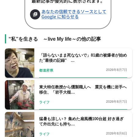
“私”を生きる ～live My life～の他の記事
「語らないまま死なないで」81歳の被爆者が始め
た"最後の記録" …
2026年8月7日
都道府県
東大特任教授から燻製職人へ 震災を機に岩手へ
移住、「岩手大槌…
2026年8月7日
ライフ
猛暑も涼しい？ 集めた扇風機100台超 好き過ぎ
て外出先にも持ち…
2026年8月6日
ライフ