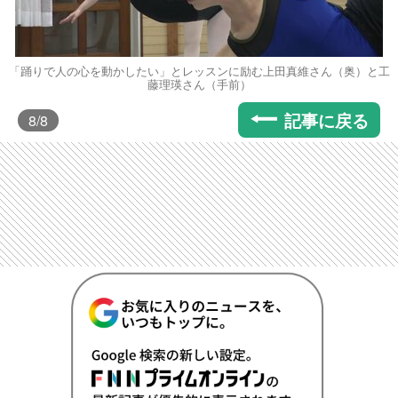
「踊りで人の心を動かしたい」とレッスンに励む上田真維さん（奥）と工
藤理瑛さん（手前）
記事に戻る
8
/8