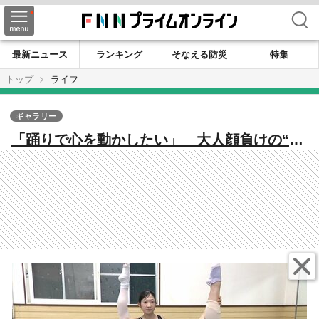
検索
最新ニュース
ランキング
そなえる防災
特集
トップ
ライフ
ギャラリー
「踊りで心を動かしたい」 大人顔負けの“表
現力”国際大会で高評価 秋田・能代の中高生
バレエダンサーが挑む身体表現の可能性