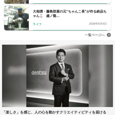
大相撲・藤島部屋の元“ちゃんこ長”が作る絶品ち
ゃんこ 越ノ龍…
2026年8月6日
ライフ
一覧ページへ
「楽しさ」を感じ、人の心を動かすクリエイティビティを届ける