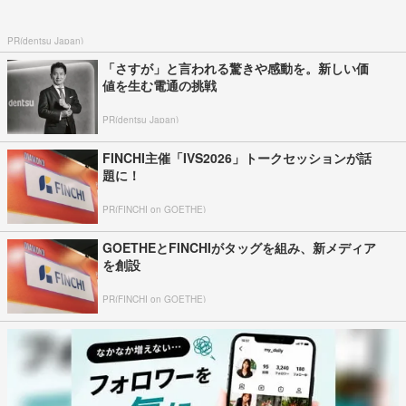
PR(dentsu Japan)
「さすが」と言われる驚きや感動を。新しい価
値を生む電通の挑戦
PR(dentsu Japan)
FINCHI主催「IVS2026」トークセッションが話
題に！
PR(FINCHI on GOETHE)
GOETHEとFINCHIがタッグを組み、新メディア
を創設
PR(FINCHI on GOETHE)