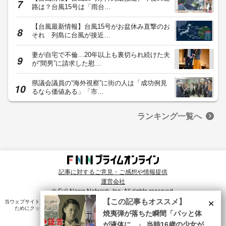
路は？台風15号は「雨台…
【台風最新情報】台風15号がお盆休み直撃のお
それ 列島に台風が接近…
妻が自宅で不倫…20年以上も裏切られ続けた夫
が“間男”に請求した慰…
県議会議員の“海外視察”に街の人は「成功例見
るなら価値ある」「市…
ランキング一覧へ
記事に対するご意見・ご感想や情報提供
運営会社
© Fuji News Network, Inc. All rights reserved.
×
【この記事もオススメ】
当ウェブサイトでは、ユーザのニーズ・興味・関⼼に合致したコンテンツや広告配信を提供する
ためにクッキーを使⽤しています。詳細は、
プライバシーポリシー
をご確認ください。
焼夷弾が落ちた瞬間「パッと体
が液体に...」 当時16歳の少女が