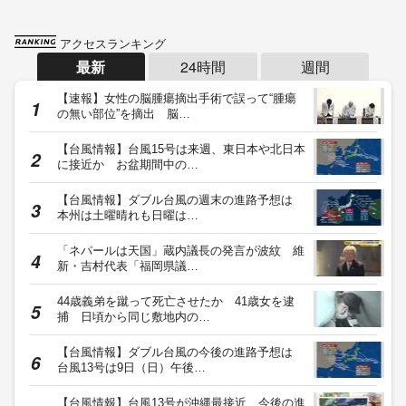
アクセスランキング
最新
24時間
週間
【速報】女性の脳腫瘍摘出手術で誤って“腫瘍
の無い部位”を摘出 脳…
【台風情報】台風15号は来週、東日本や北日本
に接近か お盆期間中の…
【台風情報】ダブル台風の週末の進路予想は
本州は土曜晴れも日曜は…
「ネパールは天国」蔵内議長の発言が波紋 維
新・吉村代表「福岡県議…
44歳義弟を蹴って死亡させたか 41歳女を逮
捕 日頃から同じ敷地内の…
【台風情報】ダブル台風の今後の進路予想は
台風13号は9日（日）午後…
【台風情報】台風13号が沖縄最接近、今後の進