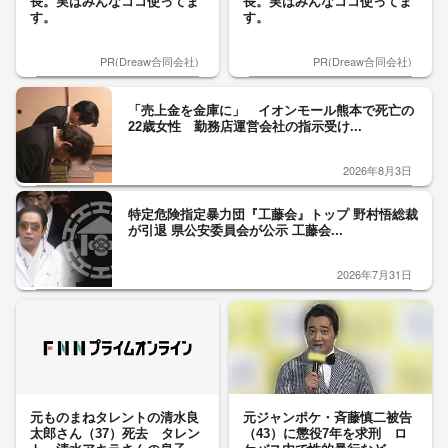
長。実はみんなココ使ってま
長。実はみんなココ使ってま
す。
す。
PR(Dreaw合同会社)
PR(Dreaw合同会社)
「売上金を金庫に」 イオンモール熊本で死亡の
22歳女性 勤務店運営会社の指示受け...
2026年8月3日
特定危険指定暴力団『工藤会』トップ 野村悟総裁
が引退 県公安委員会が公示 工藤会...
2026年7月31日
元ものまねタレントの清水良
元ジャンポケ・斉藤慎二被告
太郎さん（37）死去 タレン
（43）に懲役7年を求刑 ロ