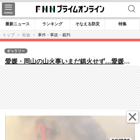
検索
最新ニュース
ランキング
そなえる防災
特集
トップ
社会
事件・事故・裁判
ギャラリー
愛媛・岡山の山火事いまだ鎮火せず…愛媛県
では平成以降過去最大の被害に 岡山市で
は“小康状態”も安全確保のため付近の小中学
校で終業式延期に