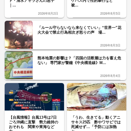
ト・清水アキラさんの息子
ケバス内で性的暴行など
｜...
被...
2026年8月2日
2026年8月5日
「ルール守らないなら来なくていい」“世界一”花
火大会で禁止行為相次ぎ怒りの声 場...
2026年8月3日
熊本地震の影響は？「四国の活断層は力を蓄え危
ない」 専門家が警鐘《中央構造線》M...
2026年8月4日
【台風情報】台風13号は7日
「うわ、生きてる」動くアニ
ごろ沖縄に直撃 勢力維持の
サキス25匹 酢やワサビでは
おそれも 関東や東海など
死滅せず…「予防には加熱