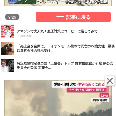
記事に戻る
9
/29
アマゾンで大人気！血圧対策はコーヒーに足してみて
PR(森永乳業)
「売上金を金庫に」 イオンモール熊本で死亡の22歳女性 勤務
店運営会社の指示受け...
特定危険指定暴力団『工藤会』トップ 野村悟総裁が引退 県公安
委員会が公示 工藤会...