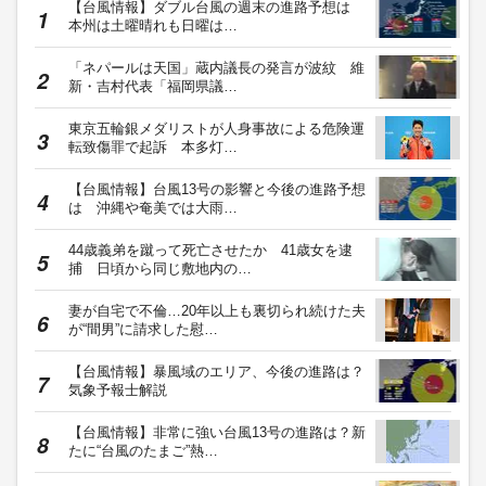
【台風情報】ダブル台風の週末の進路予想は
本州は土曜晴れも日曜は…
「ネパールは天国」蔵内議長の発言が波紋 維
新・吉村代表「福岡県議…
東京五輪銀メダリストが人身事故による危険運
転致傷罪で起訴 本多灯…
【台風情報】台風13号の影響と今後の進路予想
は 沖縄や奄美では大雨…
44歳義弟を蹴って死亡させたか 41歳女を逮
捕 日頃から同じ敷地内の…
妻が自宅で不倫…20年以上も裏切られ続けた夫
が“間男”に請求した慰…
【台風情報】暴風域のエリア、今後の進路は？
気象予報士解説
【台風情報】非常に強い台風13号の進路は？新
たに“台風のたまご”熱…