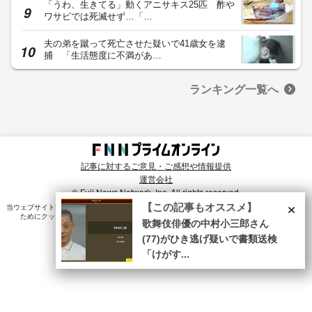
「うわ、生きてる」動くアニサキス25匹 酢や
ワサビでは死滅せず…「…
夫の弟を蹴って死亡させた疑いで41歳女を逮
捕 「生活態度に不満があ…
ランキング一覧へ
記事に対するご意見・ご感想や情報提供
運営会社
© Fuji News Network, Inc. All rights reserved.
×
【この記事もオススメ】
当ウェブサイトでは、ユーザのニーズ・興味・関⼼に合致したコンテンツや広告配信を提供する
ためにクッキーを使⽤しています。詳細は、
プライバシーポリシー
をご確認ください。
歌舞伎俳優の中村小三郎さん
(77)がひき逃げ疑いで書類送検
「けがす...