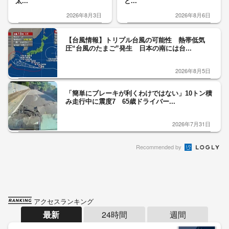
太...
と...
2026年8月3日
2026年8月6日
【台風情報】トリプル台風の可能性 熱帯低気
圧“台風のたまご”発生 日本の南には台...
2026年8月5日
「簡単にブレーキが利くわけではない」10トン積
み走行中に震度7 65歳ドライバー...
2026年7月31日
Recommended by
アクセスランキング
最新
24時間
週間