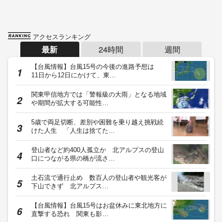
アクセスランキング
最新
24時間
週間
【台風情報】台風15号の今後の進路予想は
11日から12日にかけて、東…
関東甲信地方では「警報級の大雨」となる地域
や期間が拡大する可能性…
5歳で両足切断、差別や困難を乗り越え挑戦続
けた人生 「人生は捨てた…
登山者など約400人孤立か 北アルプスの登山
口につながる県の橋が流さ…
土石流で通行止め 数百人の登山者や観光客が
下山できず 北アルプス…
【台風情報】台風15号はお盆休みに東北地方に
直撃する恐れ 関東も影…