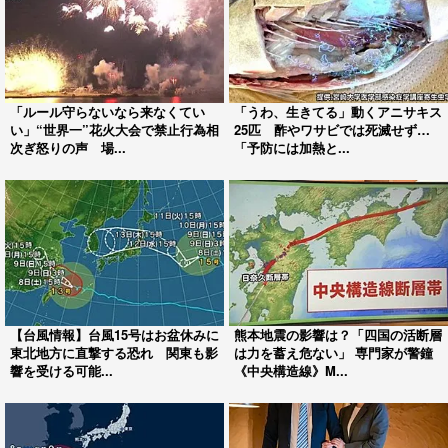
「ルール守らないなら来なくてい
「うわ、生きてる」動くアニサキス
い」“世界一”花火大会で禁止行為相
25匹 酢やワサビでは死滅せず…
次ぎ怒りの声 場...
「予防には加熱と...
【台風情報】台風15号はお盆休みに
熊本地震の影響は？「四国の活断層
東北地方に直撃する恐れ 関東も影
は力を蓄え危ない」 専門家が警鐘
響を受ける可能...
《中央構造線》M...