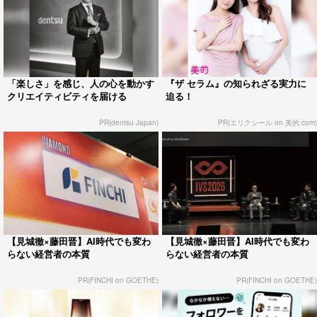
「楽しさ」を感じ、人の心を動かす
『ザ セラム』の知られざる実力に
クリエイティビティを届ける
迫る！
PR(dentsu Japan)
PR(エリクシール on 美的.com)
【見城徹×藤田晋】AI時代でも変わ
【見城徹×藤田晋】AI時代でも変わ
らない経営者の本質
らない経営者の本質
PR(FINCHI on GOETHE)
PR(FINCHI on GOETHE)