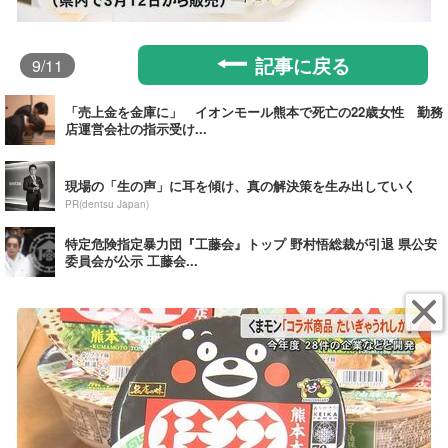
記事に戻る
9
/11
「売上金を金庫に」 イオンモール熊本で死亡の22歳女性 勤務
店運営会社の指示受け...
現場の「生の声」に耳を傾け、真の解決策を生み出していく
PR(dentsu Japan)
特定危険指定暴力団『工藤会』トップ 野村悟総裁が引退 県公安
委員会が公示 工藤会...