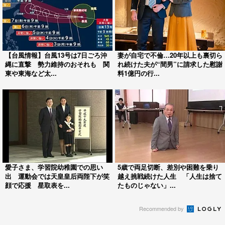
【台風情報】台風13号は7日ごろ沖
妻が自宅で不倫…20年以上も裏切ら
縄に直撃 勢力維持のおそれも 関
れ続けた夫が“間男”に請求した慰謝
東や東海など太...
料1億円の行...
愛子さま、学習院幼稚園での思い
5歳で両足切断、差別や困難を乗り
出 運動会では天皇皇后両陛下が笑
越え挑戦続けた人生 「人生は捨て
顔で応援 星取表を...
たものじゃない」...
Recommended by