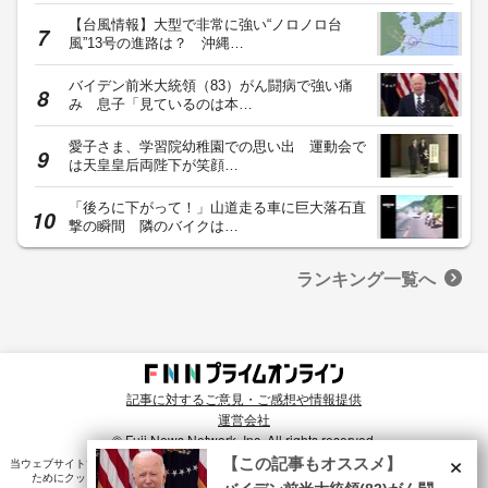
【台風情報】大型で非常に強い“ノロノロ台
風”13号の進路は？ 沖縄…
バイデン前米大統領（83）がん闘病で強い痛
み 息子「見ているのは本…
愛子さま、学習院幼稚園での思い出 運動会で
は天皇皇后両陛下が笑顔…
「後ろに下がって！」山道走る車に巨大落石直
撃の瞬間 隣のバイクは…
ランキング一覧へ
記事に対するご意見・ご感想や情報提供
運営会社
© Fuji News Network, Inc. All rights reserved.
×
【この記事もオススメ】
当ウェブサイトでは、ユーザのニーズ・興味・関⼼に合致したコンテンツや広告配信を提供する
ためにクッキーを使⽤しています。詳細は、
プライバシーポリシー
をご確認ください。