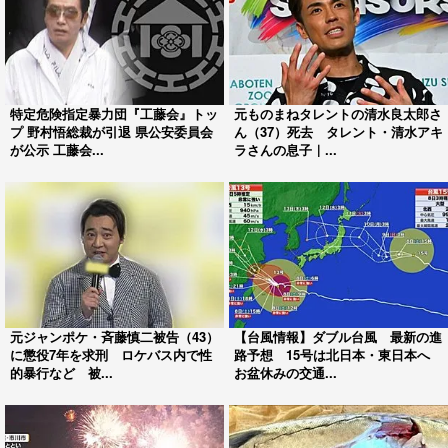
特定危険指定暴力団『工藤会』トッ
元ものまねタレントの清水良太郎さ
プ 野村悟総裁が引退 県公安委員会
ん（37）死去 タレント・清水アキ
が公示 工藤会...
ラさんの息子｜...
元ジャンポケ・斉藤慎二被告（43）
【台風情報】ダブル台風 最新の進
に懲役7年を求刑 ロケバス内で性
路予想 15号は北日本・東日本へ
的暴行など 被...
お盆休みの交通...