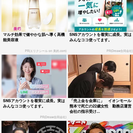
マルチ効果で健やかな肌へ導く高機
SNSアカウントを着実に成長。実は
能美容液
みんなココ使ってます。
PR(エリクシール on 美的.com)
PR(Dreaw合同会社)
SNSアカウントを着実に成長。実は
「売上金を金庫に」 イオンモール
みんなココ使ってます。
熊本で死亡の22歳女性 勤務店運営
会社の指示受け...
PR(Dreaw合同会社)