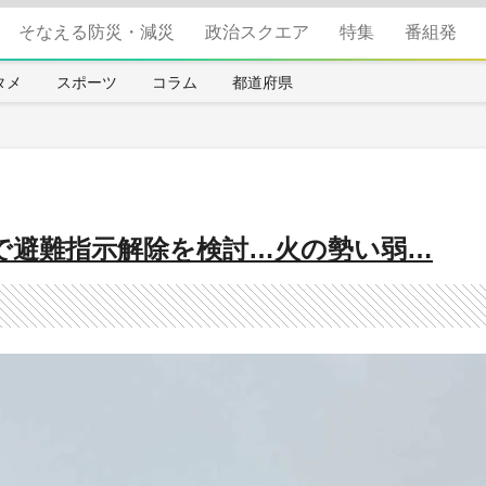
そなえる防災・減災
政治スクエア
特集
番組発
タメ
スポーツ
コラム
都道府県
で避難指示解除を検討…火の勢い弱…