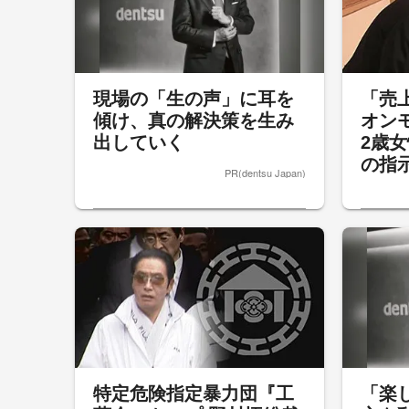
現場の「生の声」に耳を
「売
傾け、真の解決策を生み
オン
出していく
2歳
の指示
PR(dentsu Japan)
特定危険指定暴力団『工
「楽