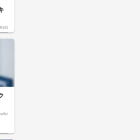
キ
8月2日
ク
rity)