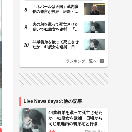
「ネパールは天国」蔵内議
長の発言が波紋 維新・吉
村代表「福岡県議…
夫の弟を蹴って死亡させた
疑いで41歳女を逮捕 「生
活態度に不満があ…
44歳義弟を蹴って死亡させ
たか 41歳女を逮捕 日頃
から同じ敷地内の…
ランキング一覧へ
Live News daysの他の記事
44歳義弟を蹴って死亡させた
か 41歳女を逮捕 日頃から
同じ敷地内の義弟宅と行き
来…夫は外出中 「生活態度
2026年8月7日
社会