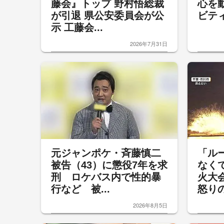
藤会』トップ 野村悟総裁
心を
が引退 県公安委員会が公
ビテ
示 工藤会...
2026年7月31日
元ジャンポケ・斉藤慎二
「ル
被告（43）に懲役7年を求
なく
刑 ロケバス内で性的暴
火大
行など 被...
怒りの
2026年8月5日