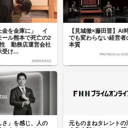
上金を金庫に」 イ
【見城徹×藤田晋】AI
モール熊本で死亡の2
でも変わらない経営者
女性 勤務店運営会社
本質
受け...
PR(FINCHI on GO
2026年8月3日
しさ」を感じ、人の
元ものまねタレントの