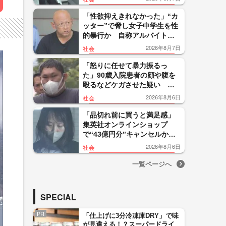
に不満」暴行繰り返したか
「性欲抑えきれなかった」“カ
ッター”で脅し女子中学生を性
的暴行か 自称アルバイトの
56歳男を逮捕 千葉
2026年8月7日
社会
「怒りに任せて暴力振るっ
た」90歳入院患者の顔や腹を
殴るなどケガさせた疑い 看
護補助者の30歳男を逮捕 千
2026年8月6日
社会
葉・袖ケ浦市
「品切れ前に買うと満足感」
集英社オンラインショップ
で“43億円分”キャンセルか
200超のメールアカウント使い
2026年8月6日
社会
大量注文 32歳女を逮捕
一覧ページへ
SPECIAL
PR
「仕上げに3分冷凍庫DRY」で味
が見違える！？スーパードライ