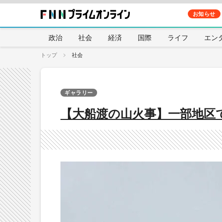
お知らせ
政治
社会
経済
国際
ライフ
エン
トップ
社会
ギャラリー
【大船渡の山火事】一部地区