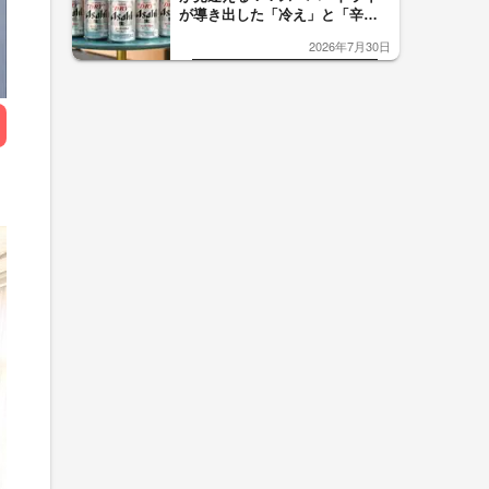
が導き出した「冷え」と「辛
口」のおいしい関係 青く変化
2026年7月30日
した「辛口カーブ」が飲み頃の
サイン！