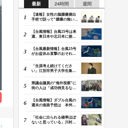
最新
24時間
週間
【速報】女性の脳腫瘍摘出
手術で誤って“腫瘍の無い部
位”を摘出 脳…
【台風情報】台風15号は来
週、東日本や北日本に接近
か お盆期間中の…
【台風最新情報】台風15号
がお盆休み直撃のおそれ
列島に台風が接近…
「生涯考え続けてくださ
い」江別市男子大学生集団
暴行死 主犯格・当…
県議会議員の“海外視察”に
街の人は「成功例見るなら
価値ある」「市…
【台風情報】ダブル台風の
週末の進路予想は 本州は
土曜晴れも日曜は…
「社会に出られる確率ほぼ
ないと思っている」川村葉
音被告に無期懲役…