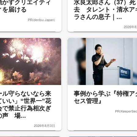
動かすクリエイティ
水良太郎さん（37）死
ィを届ける
去 タレント・清水ア
ラさんの息子｜...
PR(dentsu Japan)
2026年
ール守らないなら来
事例から学ぶ『特権ア
ていい」“世界一”花
セス管理』
会で禁止行為相次ぎ
PR(KeeperSecu
声 場...
2026年8月3日