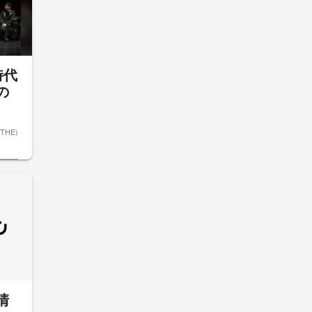
時代
の
ETHE)
清