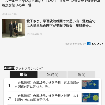
「ルール守らないなら来なくていい」“世界一”花火大会で禁止行為
相次ぎ怒りの声 場...
2026年8月3日
愛子さま、学習院幼稚園での思い出 運動会で
は天皇皇后両陛下が笑顔で応援 星取表を...
2026年8月8日
Recommended by
アクセスランキング
最新
24時間
週間
【台風情報】台風15号の進路予想 東北南部か
ら関東付近に近づき、列…
【台風情報】台風15号の進路予想と影響 あす
11日午後には関東甲信地…