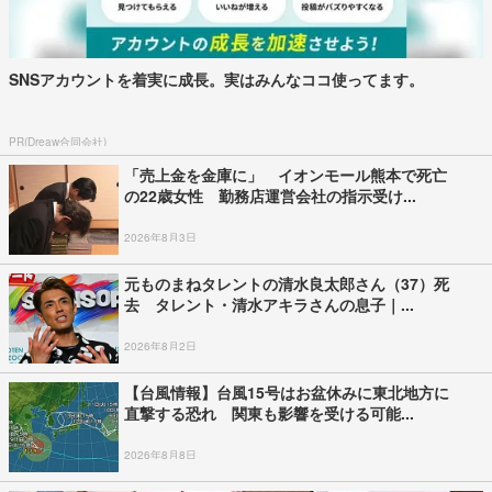
SNSアカウントを着実に成長。実はみんなココ使ってます。
PR(Dreaw合同会社)
「売上金を金庫に」 イオンモール熊本で死亡
の22歳女性 勤務店運営会社の指示受け...
2026年8月3日
元ものまねタレントの清水良太郎さん（37）死
去 タレント・清水アキラさんの息子｜...
2026年8月2日
【台風情報】台風15号はお盆休みに東北地方に
直撃する恐れ 関東も影響を受ける可能...
2026年8月8日