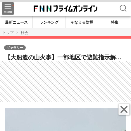
検索
最新ニュース
ランキング
そなえる防災
特集
トップ
社会
ギャラリー
【大船渡の山火事】一部地区で避難指示解除
を検討…火の勢い弱まり延焼拡大確認され
ず 夕方ごろから再び雨の予報