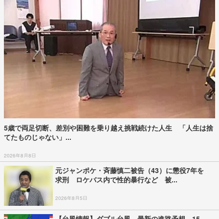
5歳で両足切断、差別や困難を乗り越え挑戦続けた人生 「人生は捨
てたものじゃない」...
2026年8月8日
元ジャンポケ・斉藤慎二被告（43）に懲役7年を
求刑 ロケバス内で性的暴行など 被...
2026年8月5日
【台風情報】ダブル台風 最新の進路予想 15