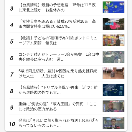
【台風情報】最新の予想進路 15号は11日夜
に東北上陸か お盆休みの…
「女性天皇を認める」賛成78％反対18％ 高
市内閣支持率は横ばい62.5%…
【物議】子どもの“破壊行為”相次ぎレトロミュ
ージアム閉館 館長は…
コンテナ積んだトレーラー3台が衝突 1台は中
央分離帯に突っ込む 運…
5歳で両足切断、差別や困難を乗り越え挑戦続
けた人生 「人生は捨てた…
【台風情報】“トリプル台風”が再来 近づく前
から進路図の外でも大…
重鎮に“筑後の乱” 『蔵内王国』で異変 ｢ここ
には政治の圧力がある…
発言は｢きれいに切り取られた放送｣ お車代｢も
らってないものはもら…