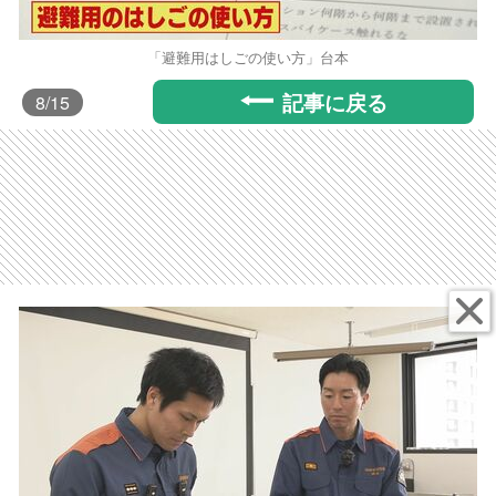
「避難用はしごの使い方」台本
記事に戻る
8
/15