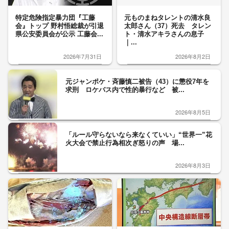
特定危険指定暴力団『工藤
元ものまねタレントの清水良
会』トップ 野村悟総裁が引退
太郎さん（37）死去 タレン
県公安委員会が公示 工藤会...
ト・清水アキラさんの息子
｜...
2026年7月31日
2026年8月2日
元ジャンポケ・斉藤慎二被告（43）に懲役7年を
求刑 ロケバス内で性的暴行など 被...
2026年8月5日
「ルール守らないなら来なくていい」“世界一”花
火大会で禁止行為相次ぎ怒りの声 場...
2026年8月3日