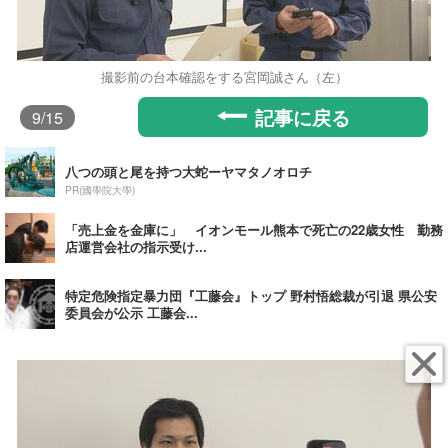
撮影前の台本確認をする宮岡誠さん（左）
記事に戻る
9
/15
八つの頭と尾を持つ大蛇ーヤマタノオロチ
PR(國學院大學)
「売上金を金庫に」 イオンモール熊本で死亡の22歳女性 勤務
店運営会社の指示受け...
特定危険指定暴力団『工藤会』トップ 野村悟総裁が引退 県公安
委員会が公示 工藤会...