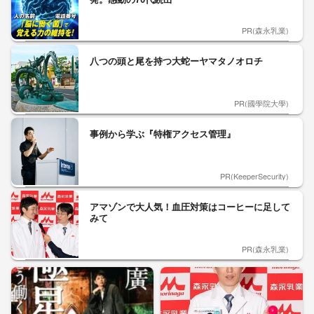
PR(森永乳業)
八つの頭と尾を持つ大蛇ーヤマタノオロチ
PR(國學院大學)
事例から学ぶ『特権アクセス管理』
PR(KeeperSecurity)
アマゾンで大人気！血圧対策はコーヒーに足して
みて
PR(森永乳業)