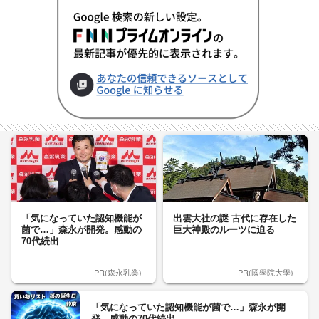
「気になっていた認知機能が
出雲大社の謎 古代に存在した
菌で…」森永が開発。感動の
巨大神殿のルーツに迫る
70代続出
PR(森永乳業)
PR(國學院大學)
「気になっていた認知機能が菌で…」森永が開
発。感動の70代続出