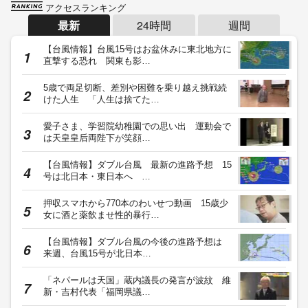
アクセスランキング
最新
24時間
週間
【台風情報】台風15号はお盆休みに東北地方に
直撃する恐れ 関東も影…
5歳で両足切断、差別や困難を乗り越え挑戦続
けた人生 「人生は捨てた…
愛子さま、学習院幼稚園での思い出 運動会で
は天皇皇后両陛下が笑顔…
【台風情報】ダブル台風 最新の進路予想 15
号は北日本・東日本へ …
押収スマホから770本のわいせつ動画 15歳少
女に酒と薬飲ませ性的暴行…
【台風情報】ダブル台風の今後の進路予想は
来週、台風15号が北日本…
「ネパールは天国」蔵内議長の発言が波紋 維
新・吉村代表「福岡県議…