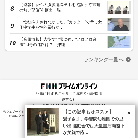
【速報】女性の脳腫瘍摘出手術で誤って“腫瘍
の無い部位”を摘出 脳…
「性欲抑えきれなかった」“カッター”で脅し女
子中学生を性的暴行か…
【台風情報】大型で非常に強い“ノロノロ台
風”13号の進路は？ 沖縄…
ランキング一覧へ
記事に対するご意見・ご感想や情報提供
運営会社
© Fuji News Network, Inc. All rights reserved.
×
【この記事もオススメ】
当ウェブサイトでは、ユーザのニーズ・興味・関⼼に合致したコンテンツや広告配信を提供する
ためにクッキーを使⽤しています。詳細は、
プライバシーポリシー
をご確認ください。
愛子さま、学習院幼稚園での思
い出 運動会では天皇皇后両陛下
が笑顔で応...