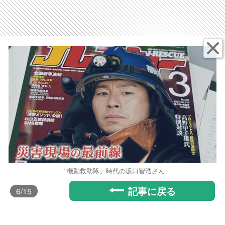
「機動救助隊」時代の坂口智浩さん
記事に戻る
6
/15