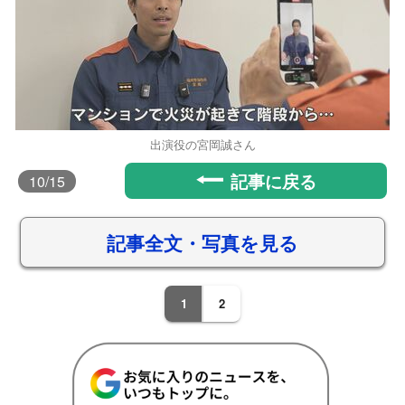
出演役の宮岡誠さん
記事に戻る
10
/15
記事全文・写真を見る
1
2