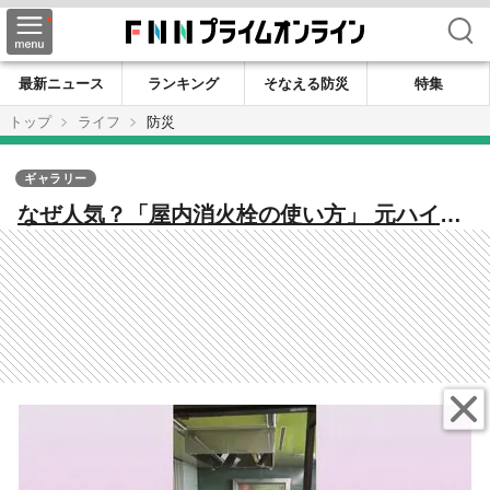
検索
最新ニュース
ランキング
そなえる防災
特集
トップ
ライフ
防災
ギャラリー
なぜ人気？「屋内消火栓の使い方」 元ハイパ
ーレスキュー隊員が作る防災センター“インス
タ” の魅力【福岡発】