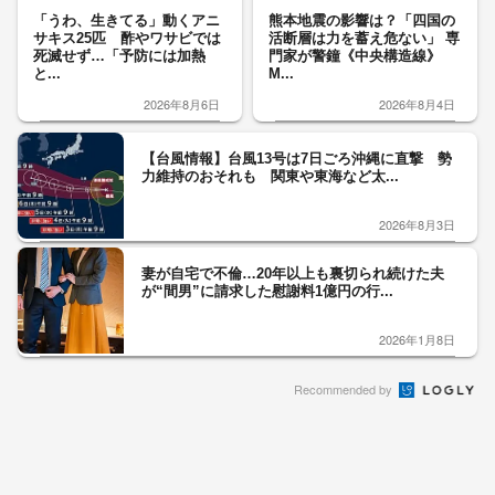
「うわ、生きてる」動くアニ
熊本地震の影響は？「四国の
サキス25匹 酢やワサビでは
活断層は力を蓄え危ない」 専
死滅せず…「予防には加熱
門家が警鐘《中央構造線》
と...
M...
2026年8月6日
2026年8月4日
【台風情報】台風13号は7日ごろ沖縄に直撃 勢
力維持のおそれも 関東や東海など太...
2026年8月3日
妻が自宅で不倫…20年以上も裏切られ続けた夫
が“間男”に請求した慰謝料1億円の行...
2026年1月8日
Recommended by