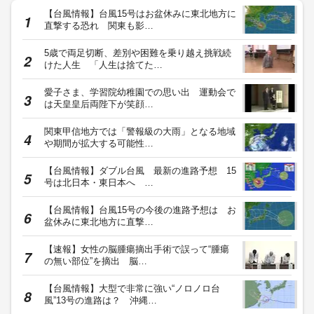
【台風情報】台風15号はお盆休みに東北地方に
直撃する恐れ 関東も影…
5歳で両足切断、差別や困難を乗り越え挑戦続
けた人生 「人生は捨てた…
愛子さま、学習院幼稚園での思い出 運動会で
は天皇皇后両陛下が笑顔…
関東甲信地方では「警報級の大雨」となる地域
や期間が拡大する可能性…
【台風情報】ダブル台風 最新の進路予想 15
号は北日本・東日本へ …
【台風情報】台風15号の今後の進路予想は お
盆休みに東北地方に直撃…
【速報】女性の脳腫瘍摘出手術で誤って“腫瘍
の無い部位”を摘出 脳…
【台風情報】大型で非常に強い“ノロノロ台
風”13号の進路は？ 沖縄…