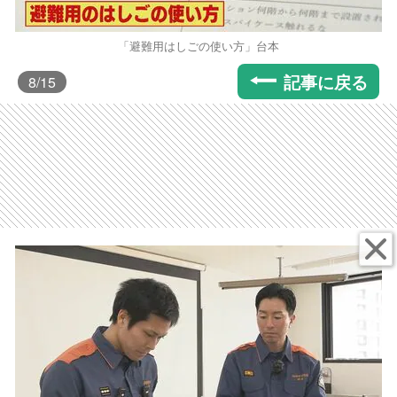
「避難用はしごの使い方」台本
記事に戻る
8
/15