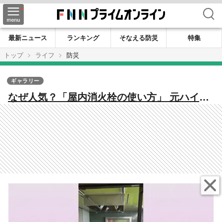
検索
最新ニュース
ランキング
そなえる防災
特集
トップ
ライフ
防災
ギャラリー
なぜ人気？「屋内消火栓の使い方」 元ハイパ
ーレスキュー隊員が作る防災センター“インス
タ” の魅力【福岡発】