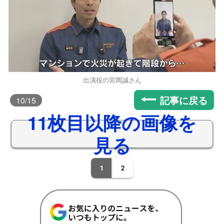
出演役の宮岡誠さん
記事に戻る
10
/15
11枚目以降の画像を
見る
1
2