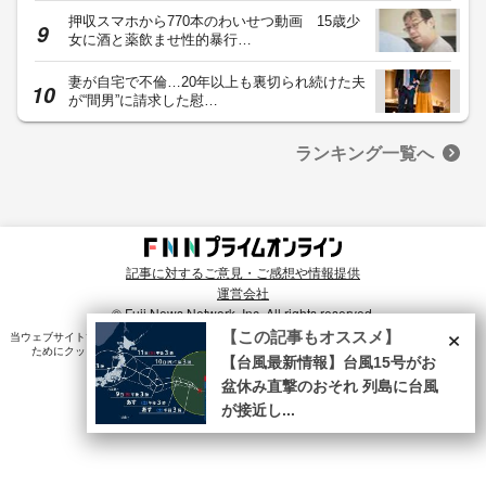
押収スマホから770本のわいせつ動画 15歳少
女に酒と薬飲ませ性的暴行…
妻が自宅で不倫…20年以上も裏切られ続けた夫
が“間男”に請求した慰…
ランキング一覧へ
記事に対するご意見・ご感想や情報提供
運営会社
© Fuji News Network, Inc. All rights reserved.
×
【この記事もオススメ】
当ウェブサイトでは、ユーザのニーズ・興味・関⼼に合致したコンテンツや広告配信を提供する
ためにクッキーを使⽤しています。詳細は、
プライバシーポリシー
をご確認ください。
【台風最新情報】台風15号がお
盆休み直撃のおそれ 列島に台風
が接近し...