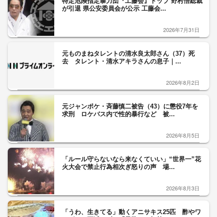
特定危険指定暴力団『工藤会』トップ 野村悟総裁
が引退 県公安委員会が公示 工藤会...
2026年7月31日
元ものまねタレントの清水良太郎さん（37）死
去 タレント・清水アキラさんの息子｜...
2026年8月2日
元ジャンポケ・斉藤慎二被告（43）に懲役7年を
求刑 ロケバス内で性的暴行など 被...
2026年8月5日
「ルール守らないなら来なくていい」“世界一”花
火大会で禁止行為相次ぎ怒りの声 場...
2026年8月3日
「うわ、生きてる」動くアニサキス25匹 酢やワ