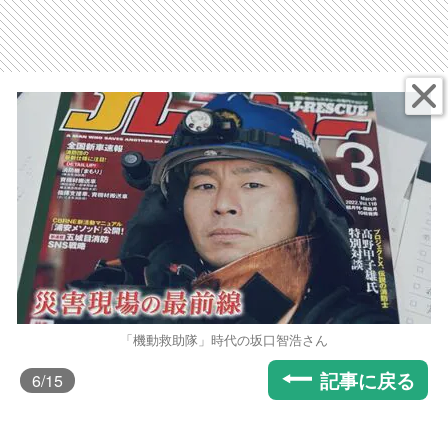
「機動救助隊」時代の坂口智浩さん
記事に戻る
6
/15