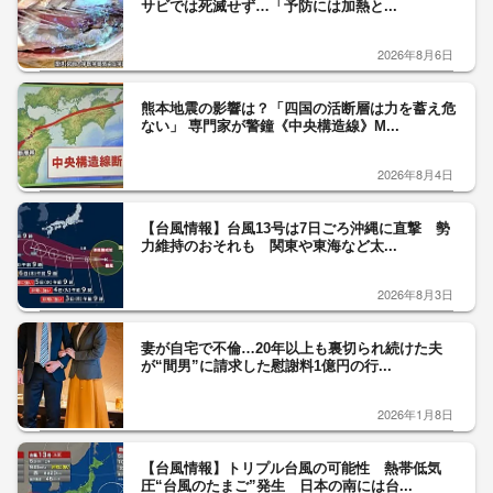
サビでは死滅せず…「予防には加熱と...
2026年8月6日
熊本地震の影響は？「四国の活断層は力を蓄え危
ない」 専門家が警鐘《中央構造線》M...
2026年8月4日
【台風情報】台風13号は7日ごろ沖縄に直撃 勢
力維持のおそれも 関東や東海など太...
2026年8月3日
妻が自宅で不倫…20年以上も裏切られ続けた夫
が“間男”に請求した慰謝料1億円の行...
2026年1月8日
【台風情報】トリプル台風の可能性 熱帯低気
圧“台風のたまご”発生 日本の南には台...