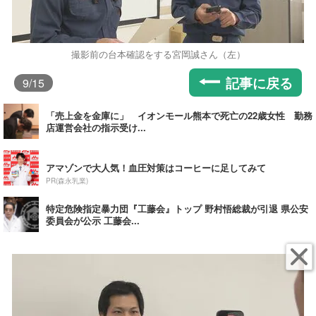
撮影前の台本確認をする宮岡誠さん（左）
記事に戻る
9
/15
「売上金を金庫に」 イオンモール熊本で死亡の22歳女性 勤務
店運営会社の指示受け...
アマゾンで大人気！血圧対策はコーヒーに足してみて
PR(森永乳業)
特定危険指定暴力団『工藤会』トップ 野村悟総裁が引退 県公安
委員会が公示 工藤会...