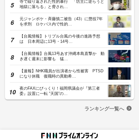
寺で繰り返された性的暴行 「坊主に逆らうと
地獄に落ちる」と脅され…
元ジャンポケ・斉藤慎二被告（43）に懲役7年
を求刑 ロケバス内で性的…
【台風情報】トリプル台風の今後の進路予想
は 日本周辺に13号・14号…
【台風情報】台風13号あす沖縄本島直撃か 動
き遅く週末に影響も 猛…
【速報】NHK職員が出演者から性被害 PTSD
になり休職 復職時の異動希…
夜のFAXにびっくり！福岡県議会が『第三者
委』設置に一転 ‟天国”の…
ランキング一覧へ