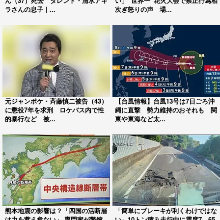
ん（37）死去 タレント・清水アキ
い」“世界一”花火大会で禁止行為相
ラさんの息子｜...
次ぎ怒りの声 場...
元ジャンポケ・斉藤慎二被告（43）
【台風情報】台風13号は7日ごろ沖
に懲役7年を求刑 ロケバス内で性
縄に直撃 勢力維持のおそれも 関
的暴行など 被...
東や東海など太...
熊本地震の影響は？「四国の活断層
「簡単にブレーキが利くわけではな
は力を蓄え危ない」 専門家が警鐘
い」10トン積み走行中に震度7 65