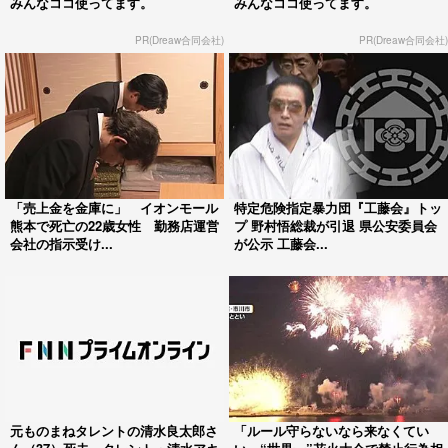
みんなココ使ってます。
みんなココ使ってます。
PR(Dreaw合同会社)
PR(Dreaw合同会社)
「売上金を金庫に」 イオンモール
特定危険指定暴力団『工藤会』トッ
熊本で死亡の22歳女性 勤務店運営
プ 野村悟総裁が引退 県公安委員会
会社の指示受け...
が公示 工藤会...
元ものまねタレントの清水良太郎さ
「ルール守らないなら来なくてい