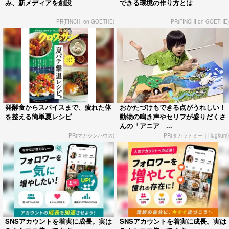
み、新メディアを創設
できる環境の作り方とは
PR(FINCHI on GOETHE)
PR(FINCHI on GOETHE)
発酵食からスパイスまで、疲れた体
おかたづけもできる点がうれしい！
を整える簡単夏レシピ
動物の鳴き声やセリフが盛りだくさ
んの「アニア ...
PR(マガジンハウス)
PR(タカラトミー｜Hugkum)
SNSアカウントを着実に成長。実は
SNSアカウントを着実に成長。実は