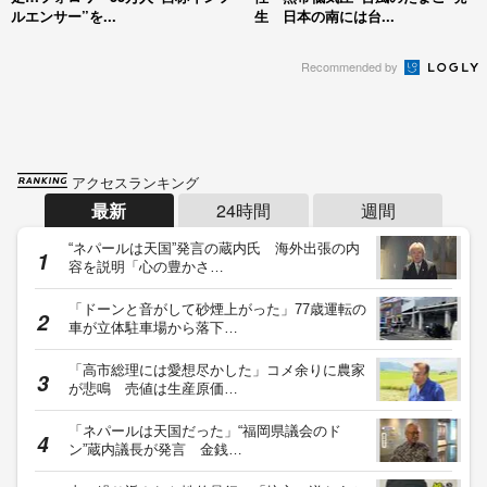
ルエンサー”を...
生 日本の南には台...
Recommended by
アクセスランキング
最新
24時間
週間
“ネパールは天国”発言の蔵内氏 海外出張の内
容を説明「心の豊かさ…
「ドーンと音がして砂煙上がった」77歳運転の
車が立体駐車場から落下…
「高市総理には愛想尽かした」コメ余りに農家
が悲鳴 売値は生産原価…
「ネパールは天国だった」“福岡県議会のド
ン”蔵内議長が発言 金銭…