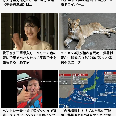
《中央構造線》M...
歳ドライバー...
愛子さま三重県入り クリーム色の
ライオン3頭が相次ぎ死ぬ 猛暑影
装いで集まった人たちに笑顔で手を
響か 18頭のうち10頭が次々と体
振られる あす伊...
調不良に クー...
ベントレー乗り捨て猛ダッシュで逃
【台風情報】トリプル台風の可能
走…フォロワー55万人“自称インフ
性 熱帯低気圧“台風のたまご”発