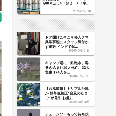
が導き出した「冷え」と「辛
口」のおいしい関係 青く変化
2026年7月30日
した「辛口カーブ」が飲み頃の
サイン！
ドア開けこそこそ侵入クマ
異常事態にスタッフ気付か
ず退散 インドで猛...
2026年08月01日
キャンプ場に「鉄砲水」客
巻き込まれ10人死亡、23人
負傷 174人を...
2026年07月27日
【台風情報】トリプル台風
か 熱帯低気圧“台風のたま
ご”が発生 お盆に...
2026年08月05日
チェーンソーもって待ち伏