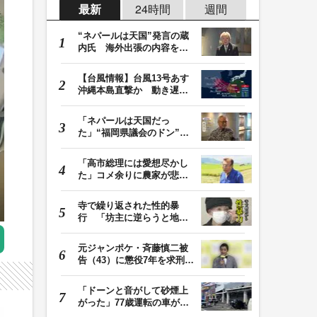
最新
24時間
週間
“ネパールは天国”発言の蔵
内氏 海外出張の内容を説
明「心の豊かさ…
【台風情報】台風13号あす
沖縄本島直撃か 動き遅く
週末に影響も 猛…
「ネパールは天国だっ
た」“福岡県議会のドン”蔵
内議長が発言 金銭…
「高市総理には愛想尽かし
た」コメ余りに農家が悲
鳴 売値は生産原価…
寺で繰り返された性的暴
行 「坊主に逆らうと地獄
に落ちる」と脅され…
元ジャンポケ・斉藤慎二被
告（43）に懲役7年を求刑
ロケバス内で性的…
「ドーンと音がして砂煙上
がった」77歳運転の車が立
体駐車場から落下…