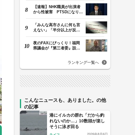
【速報】NHK職員が出演者
から性被害 PTSDになり休
職 復職時の異動希…
「みんな高市さんに何も言
えない」「半分以上が反
対」 消費税減税めぐ…
夜のFAXにびっくり！福岡
県議会が『第三者委』設置
に一転 ‟天国”の…
ランキング一覧へ
こんなニュースも、ありました。の他
の記事
港にイルカの群れ「だから釣
れないのか…」10数頭が楽し
そうに泳ぎ回る
2026年8月6日
ライフ