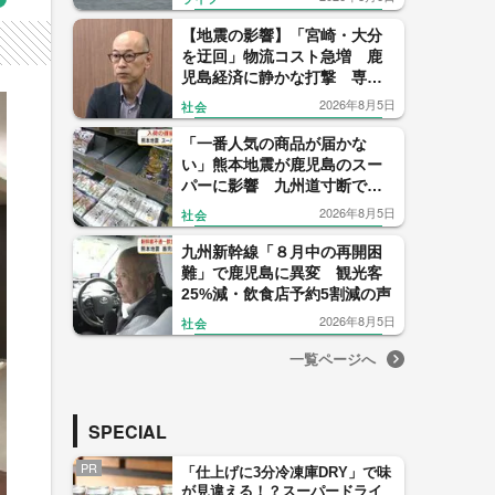
【地震の影響】「宮崎・大分
を迂回」物流コスト急増 鹿
児島経済に静かな打撃 専門
家「正常化に想定以上の時
2026年8月5日
社会
間」
「一番人気の商品が届かな
い」熊本地震が鹿児島のスー
パーに影響 九州道寸断で物
流に打撃
2026年8月5日
社会
九州新幹線「８月中の再開困
難」で鹿児島に異変 観光客
25%減・飲食店予約5割減の声
2026年8月5日
社会
一覧ページへ
SPECIAL
PR
「仕上げに3分冷凍庫DRY」で味
が見違える！？スーパードライ