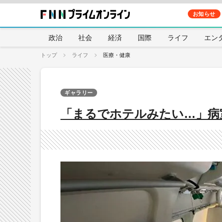
お知らせ
政治
社会
経済
国際
ライフ
エン
トップ
ライフ
医療・健康
ギャラリー
「まるでホテルみたい…」病