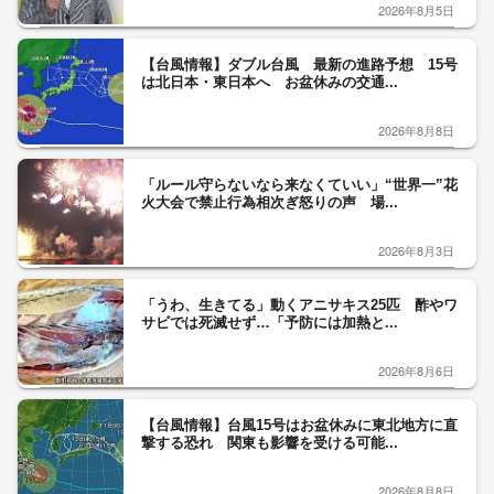
2026年8月5日
【台風情報】ダブル台風 最新の進路予想 15号
は北日本・東日本へ お盆休みの交通...
2026年8月8日
「ルール守らないなら来なくていい」“世界一”花
火大会で禁止行為相次ぎ怒りの声 場...
2026年8月3日
「うわ、生きてる」動くアニサキス25匹 酢やワ
サビでは死滅せず…「予防には加熱と...
2026年8月6日
【台風情報】台風15号はお盆休みに東北地方に直
撃する恐れ 関東も影響を受ける可能...
2026年8月8日