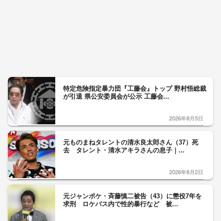
特定危険指定暴力団『工藤会』トップ 野村悟総裁
が引退 県公安委員会が公示 工藤会...
2026年8月5日
元ものまねタレントの清水良太郎さん（37）死
去 タレント・清水アキラさんの息子｜...
2026年8月2日
元ジャンポケ・斉藤慎二被告（43）に懲役7年を
求刑 ロケバス内で性的暴行など 被...