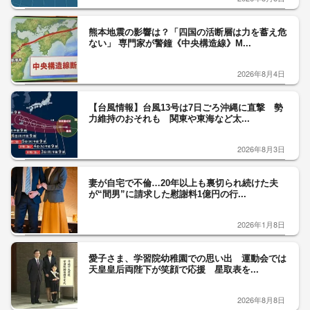
熊本地震の影響は？「四国の活断層は力を蓄え危
ない」 専門家が警鐘《中央構造線》M...
2026年8月4日
【台風情報】台風13号は7日ごろ沖縄に直撃 勢
力維持のおそれも 関東や東海など太...
2026年8月3日
妻が自宅で不倫…20年以上も裏切られ続けた夫
が“間男”に請求した慰謝料1億円の行...
2026年1月8日
愛子さま、学習院幼稚園での思い出 運動会では
天皇皇后両陛下が笑顔で応援 星取表を...
2026年8月8日