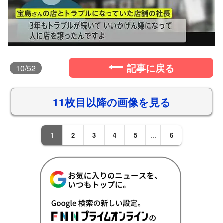
記事に戻る
10
/52
11枚目以降の画像を見る
1
2
3
4
5
…
6