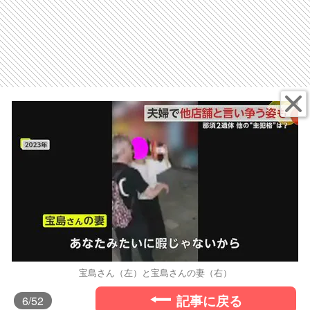
宝島さん（左）と宝島さんの妻（右）
記事に戻る
6
/52