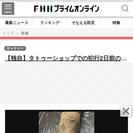
検索
最新ニュース
ランキング
そなえる防災
特集
トップ
社会
ギャラリー
【独自】タトゥーショップでの犯行2日前の平
山綾拳容疑者の画像入手 “宝島ロード”で夫
婦が他店舗と言い争う姿も 那須2遺体