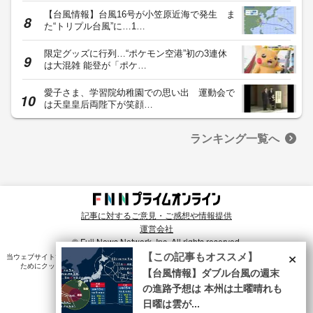
【台風情報】台風16号が小笠原近海で発生 ま
た“トリプル台風”に…1…
限定グッズに行列…“ポケモン空港”初の3連休
は大混雑 能登が「ポケ…
愛子さま、学習院幼稚園での思い出 運動会で
は天皇皇后両陛下が笑顔…
ランキング一覧へ
記事に対するご意見・ご感想や情報提供
運営会社
© Fuji News Network, Inc. All rights reserved.
×
【この記事もオススメ】
当ウェブサイトでは、ユーザのニーズ・興味・関⼼に合致したコンテンツや広告配信を提供する
ためにクッキーを使⽤しています。詳細は、
プライバシーポリシー
をご確認ください。
【台風情報】ダブル台風の週末
の進路予想は 本州は土曜晴れも
日曜は雲が...