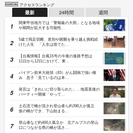
アクセスランキング
最新
24時間
週間
関東甲信地方では「警報級の大雨」となる地域
や期間が拡大する可能性…
5歳で両足切断、差別や困難を乗り越え挑戦続
けた人生 「人生は捨てた…
【台風情報】台風15号の今後の進路予想は
11日から12日にかけて、東…
バイデン前米大統領（83）がん闘病で強い痛
み 息子「見ているのは本…
発言は「きれいに切り取られた」…地震直後の
パーティー開催「やって…
土石流で橋が流され登山者ら約390人が孤立
仮の橋ができ、下山始まる…
登山者など約400人孤立か 北アルプスの登山
口につながる県の橋が流さ…