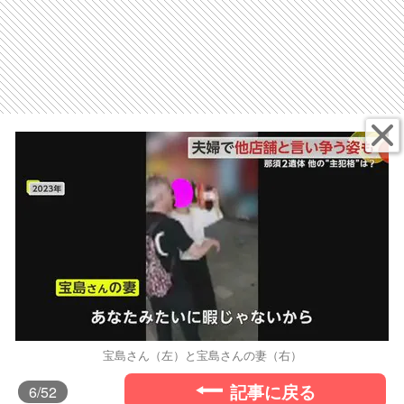
宝島さん（左）と宝島さんの妻（右）
記事に戻る
6
/52