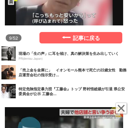
記事に戻る
9
/52
現場の「生の声」に耳を傾け、真の解決策を生み出していく
PR(dentsu Japan)
「売上金を金庫に」 イオンモール熊本で死亡の22歳女性 勤務
店運営会社の指示受け...
特定危険指定暴力団『工藤会』トップ 野村悟総裁が引退 県公安
委員会が公示 工藤会...