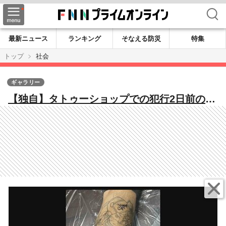
検索
最新ニュース
ランキング
そなえる防災
特集
トップ
社会
ギャラリー
【独自】タトゥーショップでの犯行2日前の平
山綾拳容疑者の画像入手 “宝島ロード”で夫
婦が他店舗と言い争う姿も 那須2遺体