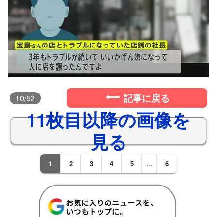
記事に戻る
10
/52
11枚目以降の画像を
見る
1
2
3
4
5
…
6