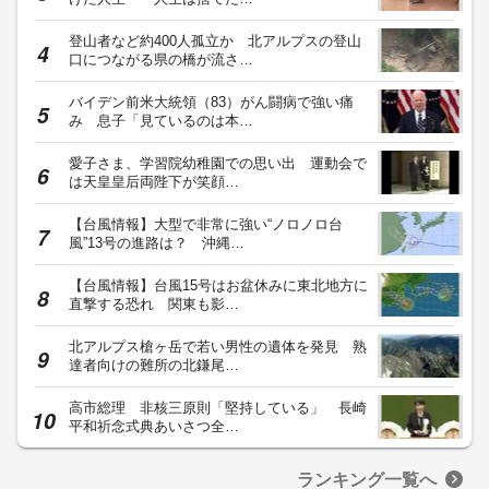
登山者など約400人孤立か 北アルプスの登山
口につながる県の橋が流さ…
バイデン前米大統領（83）がん闘病で強い痛
み 息子「見ているのは本…
愛子さま、学習院幼稚園での思い出 運動会で
は天皇皇后両陛下が笑顔…
【台風情報】大型で非常に強い“ノロノロ台
風”13号の進路は？ 沖縄…
【台風情報】台風15号はお盆休みに東北地方に
直撃する恐れ 関東も影…
北アルプス槍ヶ岳で若い男性の遺体を発見 熟
達者向けの難所の北鎌尾…
高市総理 非核三原則「堅持している」 長崎
平和祈念式典あいさつ全…
ランキング一覧へ