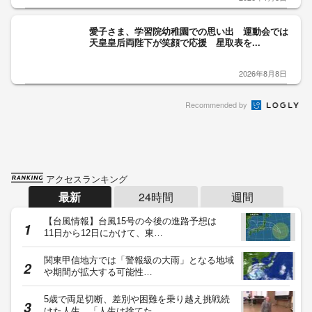
愛子さま、学習院幼稚園での思い出 運動会では
天皇皇后両陛下が笑顔で応援 星取表を...
2026年8月8日
Recommended by
アクセスランキング
最新
24時間
週間
【台風情報】台風15号の今後の進路予想は
11日から12日にかけて、東…
関東甲信地方では「警報級の大雨」となる地域
や期間が拡大する可能性…
5歳で両足切断、差別や困難を乗り越え挑戦続
けた人生 「人生は捨てた…