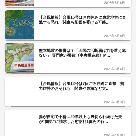
2026年8月6日
【台風情報】台風15号はお盆休みに東北地方に直
撃する恐れ 関東も影響を受ける可能...
2026年8月8日
熊本地震の影響は？「四国の活断層は力を蓄え危
ない」 専門家が警鐘《中央構造線》M...
2026年8月4日
【台風情報】台風13号は7日ごろ沖縄に直撃 勢
力維持のおそれも 関東や東海など太...
2026年8月3日
妻が自宅で不倫…20年以上も裏切られ続けた夫
が“間男”に請求した慰謝料1億円の行...
2026年1月8日