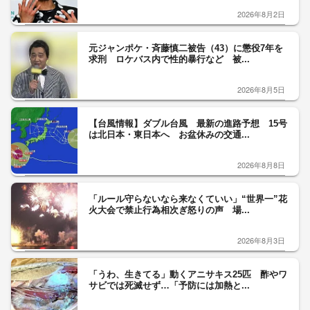
2026年8月2日
元ジャンポケ・斉藤慎二被告（43）に懲役7年を
求刑 ロケバス内で性的暴行など 被...
2026年8月5日
【台風情報】ダブル台風 最新の進路予想 15号
は北日本・東日本へ お盆休みの交通...
2026年8月8日
「ルール守らないなら来なくていい」“世界一”花
火大会で禁止行為相次ぎ怒りの声 場...
2026年8月3日
「うわ、生きてる」動くアニサキス25匹 酢やワ
サビでは死滅せず…「予防には加熱と...