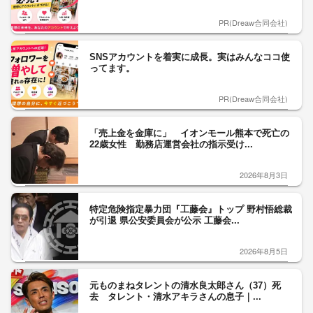
PR(Dreaw合同会社)
SNSアカウントを着実に成長。実はみんなココ使
ってます。
PR(Dreaw合同会社)
「売上金を金庫に」 イオンモール熊本で死亡の
22歳女性 勤務店運営会社の指示受け...
2026年8月3日
特定危険指定暴力団『工藤会』トップ 野村悟総裁
が引退 県公安委員会が公示 工藤会...
2026年8月5日
元ものまねタレントの清水良太郎さん（37）死
去 タレント・清水アキラさんの息子｜...