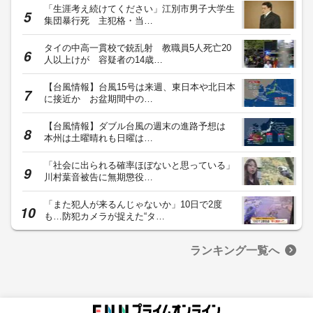
「生涯考え続けてください」江別市男子大学生
集団暴行死 主犯格・当…
タイの中高一貫校で銃乱射 教職員5人死亡20
人以上けが 容疑者の14歳…
【台風情報】台風15号は来週、東日本や北日本
に接近か お盆期間中の…
【台風情報】ダブル台風の週末の進路予想は
本州は土曜晴れも日曜は…
「社会に出られる確率ほぼないと思っている」
川村葉音被告に無期懲役…
「また犯人が来るんじゃないか」10日で2度
も…防犯カメラが捉えた“タ…
ランキング一覧へ