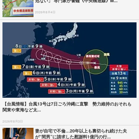
危ない」 専門家が警鐘《中央構造線》M...
2026年8月4日
【台風情報】台風13号は7日ごろ沖縄に直撃 勢力維持のおそれも
関東や東海など太...
2026年8月3日
妻が自宅で不倫…20年以上も裏切られ続けた夫
が“間男”に請求した慰謝料1億円の行...