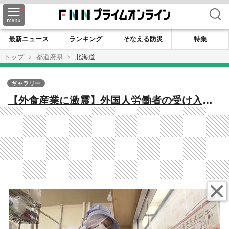
検索
最新ニュース
ランキング
そなえる防災
特集
トップ
都道府県
北海道
ギャラリー
【外食産業に激震】外国人労働者の受け入れ
停止 雇用枠5万人の上限に迫る―人手不足が
深刻化する現場では混乱も 日本人労働力だけ
では限界…外食以外の分野でも上限迫り懸念
も＜北海道＞