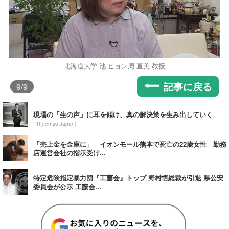
北海道大学 池 ヒョン周 直美 教授
記事に戻る
9
/9
現場の「生の声」に耳を傾け、真の解決策を生み出していく
PR(dentsu Japan)
「売上金を金庫に」 イオンモール熊本で死亡の22歳女性 勤務
店運営会社の指示受け...
特定危険指定暴力団『工藤会』トップ 野村悟総裁が引退 県公安
委員会が公示 工藤会...