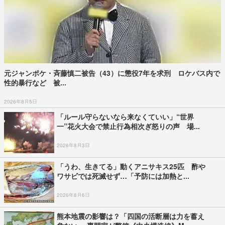
元ジャンポケ・斉藤慎二被告（43）に懲役7年を求刑 ロケバス内で
性的暴行など 被...
2026年8月5日
「ルール守らないなら来なくていい」“世界
一”花火大会で禁止行為相次ぎ怒りの声 場...
2026年8月3日
「うわ、生きてる」動くアニサキス25匹 酢や
ワサビでは死滅せず…「予防には加熱と...
2026年8月6日
熊本地震の影響は？「四国の活断層は力を蓄え