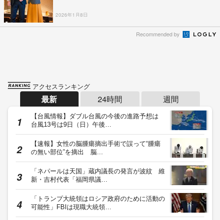
2026年1月8日
Recommended by
アクセスランキング
最新
24時間
週間
【台風情報】ダブル台風の今後の進路予想は
台風13号は9日（日）午後…
【速報】女性の脳腫瘍摘出手術で誤って“腫瘍
の無い部位”を摘出 脳…
「ネパールは天国」蔵内議長の発言が波紋 維
新・吉村代表「福岡県議…
「トランプ大統領はロシア政府のために活動の
可能性」FBIは現職大統領…