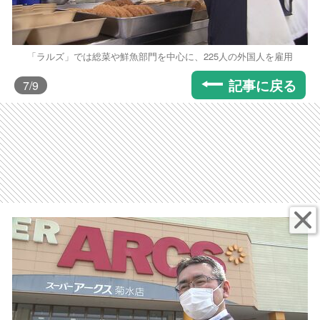
「ラルズ」では総菜や鮮魚部門を中心に、225人の外国人を雇用
記事に戻る
7
/9