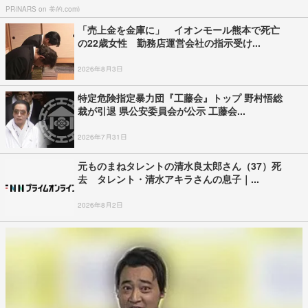
PR(NARS on 美的.com)
「売上金を金庫に」 イオンモール熊本で死亡
の22歳女性 勤務店運営会社の指示受け...
2026年8月3日
特定危険指定暴力団『工藤会』トップ 野村悟総
裁が引退 県公安委員会が公示 工藤会...
2026年7月31日
元ものまねタレントの清水良太郎さん（37）死
去 タレント・清水アキラさんの息子｜...
2026年8月2日