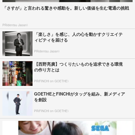
「さすが」と言われる驚きや感動を。新しい価値を生む電通の挑戦
PR(dentsu Japan)
「楽しさ」を感じ、人の心を動かすクリエイテ
ィビティを届ける
PR(dentsu Japan)
【西野亮廣】つくりたいものを追求できる環境
の作り方とは
PR(FINCHI on GOETHE)
GOETHEとFINCHIがタッグを組み、新メディア
を創設
PR(FINCHI on GOETHE)