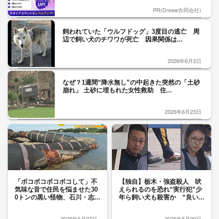
PR(Dreaw合同会社)
飼われていた「ウルフドッグ」3度目の逃亡 周
辺で飼い犬のチワワが死亡 因果関係は...
2026年6月2日
なぜ？1週間“降水無し”の中起きた突然の「土砂
崩れ」 土砂に埋もれた女性救助 住...
2026年6月23日
「ボコボコボコボコして」不
【独自】栃木・強盗殺人 吠
気味な音で住民を悩ませた30
えられるのを恐れ“実行犯”少
0トンの黒い怪物、石川・志...
年ら飼い犬も殺害か “良い...
2026年6月27日
2026年5月20日