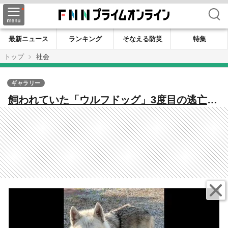
検索
最新ニュース
ランキング
そなえる防災
特集
トップ
社会
ギャラリー
飼われていた「ウルフドッグ」3度目の逃亡
周辺で飼い犬のチワワが死亡 因果関係は不
明だが住民からは不安の声も