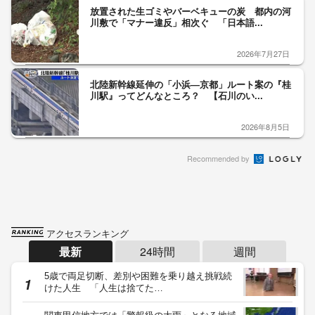
放置された生ゴミやバーベキューの炭 都内の河
川敷で「マナー違反」相次ぐ 「日本語...
2026年7月27日
北陸新幹線延伸の「小浜―京都」ルート案の『桂
川駅』ってどんなところ？ 【石川のい...
2026年8月5日
Recommended by
アクセスランキング
最新
24時間
週間
5歳で両足切断、差別や困難を乗り越え挑戦続
けた人生 「人生は捨てた…