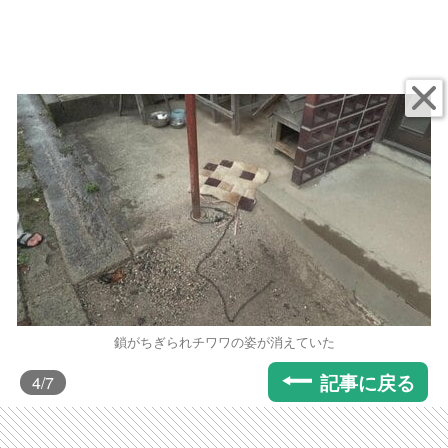
鎖がちぎられチワワの姿が消えていた
記事に戻る
4
/7