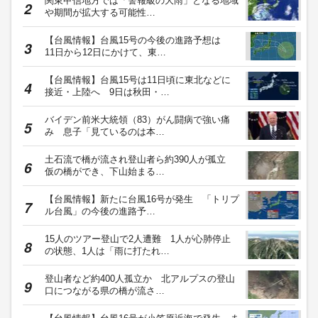
関東甲信地方では「警報級の大雨」となる地域
や期間が拡大する可能性…
【台風情報】台風15号の今後の進路予想は
11日から12日にかけて、東…
【台風情報】台風15号は11日頃に東北などに
接近・上陸へ 9日は秋田・…
バイデン前米大統領（83）がん闘病で強い痛
み 息子「見ているのは本…
土石流で橋が流され登山者ら約390人が孤立
仮の橋ができ、下山始まる…
【台風情報】新たに台風16号が発生 「トリプ
ル台風」の今後の進路予…
15人のツアー登山で2人遭難 1人が心肺停止
の状態、1人は「雨に打たれ…
登山者など約400人孤立か 北アルプスの登山
口につながる県の橋が流さ…