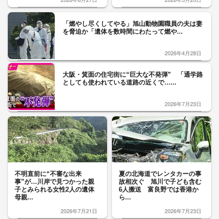
「燃やし尽くしてやる」旭山動物園職員の夫は妻
を脅迫か「遺体を数時間にわたって燃や...
2026年4月28日
大阪・箕面の住宅街に“巨大な不発弾” 「通学路
としても使われている道路の近くで…...
2026年7月23日
不明直前に“不審な出来
夏の北海道でレンタカーの事
事”が…川岸で見つかった親
故相次ぐ 旭川で子ども含む
子とみられる女性2人の遺体
6人搬送 富良野では香港か
母親...
ら...
2026年7月21日
2026年7月23日