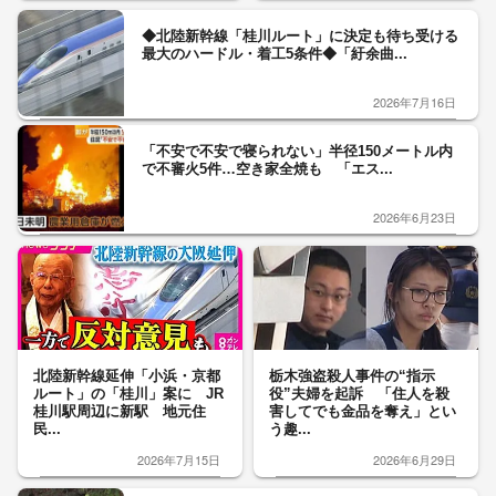
◆北陸新幹線「桂川ルート」に決定も待ち受ける
最大のハードル・着工5条件◆「紆余曲...
2026年7月16日
「不安で不安で寝られない」半径150メートル内
で不審火5件…空き家全焼も 「エス...
2026年6月23日
北陸新幹線延伸「小浜・京都
栃木強盗殺人事件の“指示
ルート」の「桂川」案に JR
役”夫婦を起訴 「住人を殺
桂川駅周辺に新駅 地元住
害してでも金品を奪え」とい
民...
う趣...
2026年7月15日
2026年6月29日