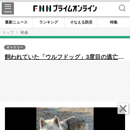
検索
最新ニュース
ランキング
そなえる防災
特集
トップ
社会
ギャラリー
飼われていた「ウルフドッグ」3度目の逃亡
周辺で飼い犬のチワワが死亡 因果関係は不
明だが住民からは不安の声も