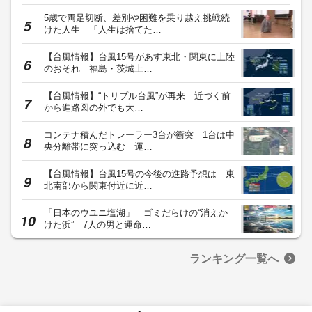
5歳で両足切断、差別や困難を乗り越え挑戦続
けた人生 「人生は捨てた…
【台風情報】台風15号があす東北・関東に上陸
のおそれ 福島・茨城上…
【台風情報】“トリプル台風”が再来 近づく前
から進路図の外でも大…
コンテナ積んだトレーラー3台が衝突 1台は中
央分離帯に突っ込む 運…
【台風情報】台風15号の今後の進路予想は 東
北南部から関東付近に近…
「日本のウユニ塩湖」 ゴミだらけの“消えか
けた浜” 7人の男と運命…
ランキング一覧へ