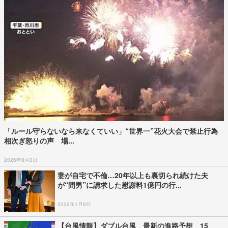
「ルール守らないなら来なくていい」“世界一”花火大会で禁止行為
相次ぎ怒りの声 場...
2026年8月3日
妻が自宅で不倫…20年以上も裏切られ続けた夫
が“間男”に請求した慰謝料1億円の行...
2026年1月8日
【台風情報】ダブル台風 最新の進路予想 15