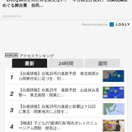
めぐる舞台裏 自民...
2026年8月5日
Recommended by
アクセスランキング
最新
24時間
週間
【台風情報】台風15号の進路予想 東北南部か
ら関東付近に近づき、列…
【台風情報】台風15号 進路予想 お盆休み直
撃へ 東北南部・関東に…
【台風情報】台風15号の進路と影響は？11日
に東北・関東地方に上陸す…
【物議】子どもの“破壊行為”相次ぎレトロミュ
ージアム閉館 館長は…