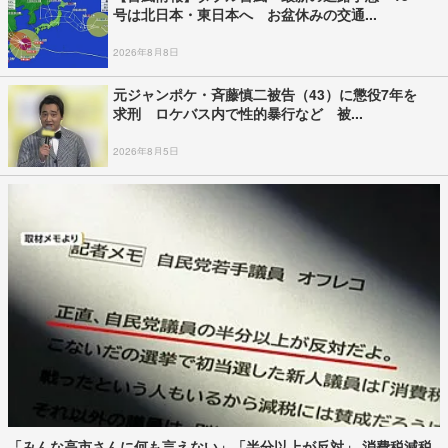
号は北日本・東日本へ お盆休みの交通...
2026年8月8日
元ジャンポケ・斉藤慎二被告（43）に懲役7年を
求刑 ロケバス内で性的暴行など 被...
2026年8月5日
「みんな高市さんに何も言えない」「半分以上が反対」 消費税減税