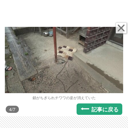
鎖がちぎられチワワの姿が消えていた
記事に戻る
4
/7