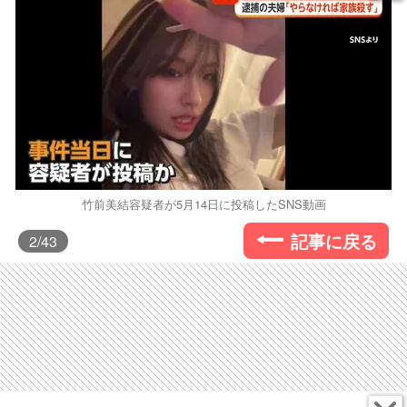
竹前美結容疑者が5月14日に投稿したSNS動画
記事に戻る
2
/43