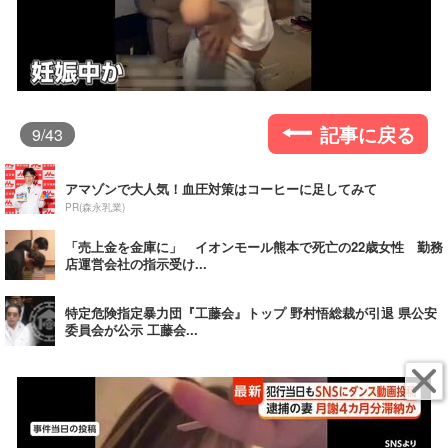
記事に戻る
9
/43
アマゾンで大人気！血圧対策はコーヒーに足してみて
PR(森永乳業)
「売上金を金庫に」 イオンモール熊本で死亡の22歳女性 勤務
店運営会社の指示受け...
特定危険指定暴力団『工藤会』トップ 野村悟総裁が引退 県公安
委員会が公示 工藤会...