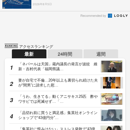
2026年8月5日
Recommended by
アクセスランキング
最新
24時間
週間
「ネパールは天国」蔵内議長の発言が波紋 維
新・吉村代表「福岡県議…
妻が自宅で不倫…20年以上も裏切られ続けた夫
が“間男”に請求した慰…
「うわ、生きてる」動くアニサキス25匹 酢や
ワサビでは死滅せず…「…
「品切れ前に買うと満足感」集英社オンライン
ショップで“43億円分”…
「集英社に恨みはない」ストレス発散で“43億