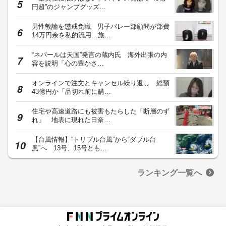
円超”のジャンプグッズ…
男性教諭を懲戒免職 男子バレー部顧問が部費
14万円余を私的流用…旅…
“ネパールは天国”発言の蔵内氏 海外出張の内
容を説明「心の豊かさ…
オンラインで注文とキャンセル繰り返し 総額
43億円か「品切れ前に購…
住宅や高速道路にも被害もたらした「断層のず
れ」 地表に現れた日奈…
【台風情報】“トリプル台風”から“ダブル台
風”へ 13号、15号とも…
ランキング一覧へ