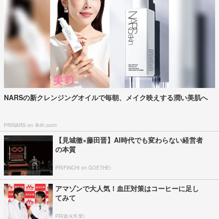
NARSの新クレンジングオイルで毎朝、メイク映えする潤い美肌へ
PR(NARS on 美的.com)
【見城徹×藤田晋】AI時代でも変わらない経営者
の本質
PR(FINCHI on GOETHE)
アマゾンで大人気！血圧対策はコーヒーに足し
てみて
PR(森永乳業)