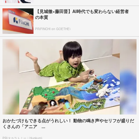
【見城徹×藤田晋】AI時代でも変わらない経営者
の本質
PR(FINCHI on GOETHE)
おかたづけもできる点がうれしい！ 動物の鳴き声やセリフが盛りだ
くさんの「アニア ...
PR(タカラトミー｜Hugkum)