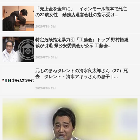
「売上金を金庫に」 イオンモール熊本で死亡
の22歳女性 勤務店運営会社の指示受け...
2026年8月3日
特定危険指定暴力団『工藤会』トップ 野村悟総
裁が引退 県公安委員会が公示 工藤会...
2026年7月31日
元ものまねタレントの清水良太郎さん（37）死
去 タレント・清水アキラさんの息子｜...
2026年8月2日