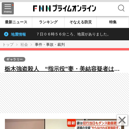
検索
最新ニュース
ランキング
そなえる防災
特集
地震情報
７日０６時５６分ころ、地震がありました。
トップ
社会
事件・事故・裁判
ギャラリー
栃木強盗殺人 “指示役”妻・美結容疑者は事
件当日もSNSに音楽に合わせた投稿 同級生
「いいお母さんなんだと思っていた」