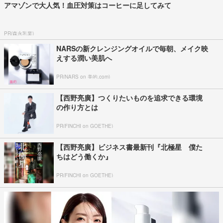
アマゾンで大人気！血圧対策はコーヒーに足してみて
PR(森永乳業)
NARSの新クレンジングオイルで毎朝、メイク映
えする潤い美肌へ
PR(NARS on 美的.com)
【西野亮廣】つくりたいものを追求できる環境
の作り方とは
PR(FINCHI on GOETHE)
【西野亮廣】ビジネス書最新刊『北極星 僕た
ちはどう働くか』
PR(FINCHI on GOETHE)