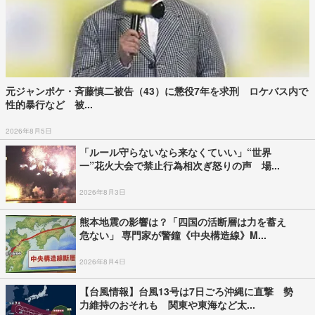
元ジャンポケ・斉藤慎二被告（43）に懲役7年を求刑 ロケバス内で
性的暴行など 被...
2026年8月5日
「ルール守らないなら来なくていい」“世界
一”花火大会で禁止行為相次ぎ怒りの声 場...
2026年8月3日
熊本地震の影響は？「四国の活断層は力を蓄え
危ない」 専門家が警鐘《中央構造線》M...
2026年8月4日
【台風情報】台風13号は7日ごろ沖縄に直撃 勢
力維持のおそれも 関東や東海など太...