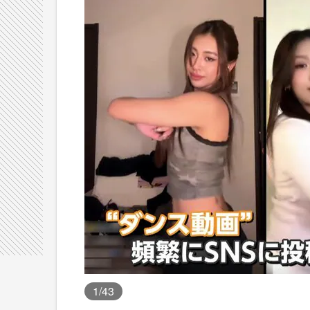
1
/43