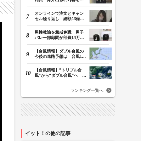
明「心の豊かさ…
オンラインで注文とキャン
セル繰り返し 総額43億円
か「品切れ前に購…
男性教諭を懲戒免職 男子
バレー部顧問が部費14万円
余を私的流用…旅…
【台風情報】ダブル台風の
今後の進路予想は 台風13
号は8日（土）にか…
【台風情報】“トリプル台
風”から“ダブル台風”へ 13
号、15号とも…
ランキング一覧へ
イット！の他の記事