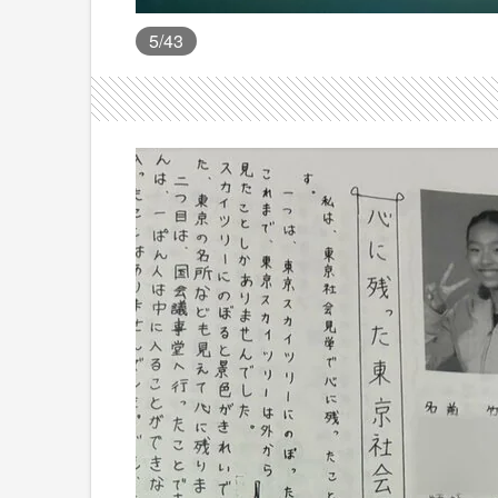
5
/43