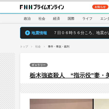
お知らせ
政治
社会
経済
国際
ライフ
エン
地震情報
７日０６時５６分ころ、地震が
トップ
社会
事件・事故・裁判
ギャラリー
栃木強盗殺人 “指示役”妻・