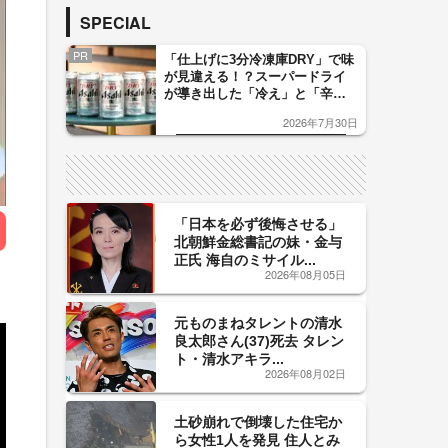
SPECIAL
PR
「仕上げに3分冷凍庫DRY」で味
が見違える！？スーパードライ
が導き出した「冷え」と「辛
口」のおいしい関係 青く変化
2026年7月30日
した「辛口カーブ」が飲み頃の
サイン！
「日本を必ず後悔させる」
北朝鮮金総書記の妹・金与
正氏 海自のミサイル...
2026年08月05日
元ものまねタレントの清水
良太郎さん(37)死去 タレン
ト・清水アキラ...
2026年08月02日
土砂崩れで倒壊した住宅か
ら女性1人を発見 住人とみ