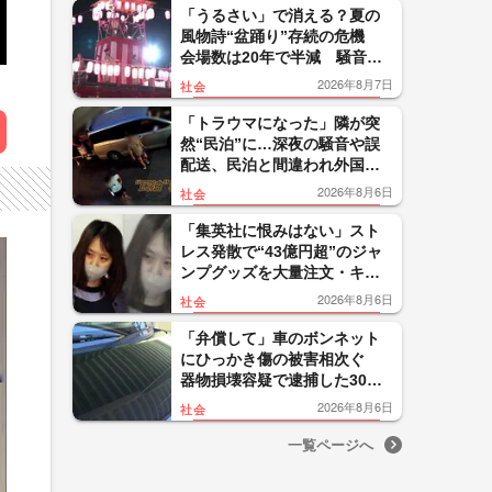
「うるさい」で消える？夏の
風物詩“盆踊り”存続の危機
会場数は20年で半減 騒音対
策で“サイレント盆ダンス”も
2026年8月7日
社会
「トラウマになった」隣が突
然“民泊”に…深夜の騒音や誤
配送、民泊と間違われ外国人
客が玄関取り囲む 住民悲
2026年8月6日
社会
鳴 東京・大田区
「集英社に恨みはない」スト
レス発散で“43億円超”のジャ
ンプグッズを大量注文・キャ
ンセルか 32歳女を逮捕「品
2026年8月6日
社会
切れ前に買うと満足感」
「弁償して」車のボンネット
にひっかき傷の被害相次ぐ
器物損壊容疑で逮捕した30代
男は釈放…関連は 山形・鶴
2026年8月6日
社会
岡市
一覧ページへ