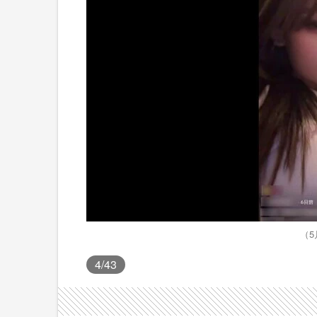
（5
4
/43