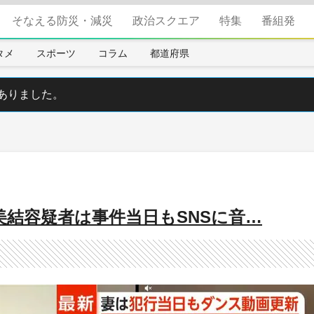
そなえる防災・減災
政治スクエア
特集
番組発
タメ
スポーツ
コラム
都道府県
ありました。
美結容疑者は事件当日もSNSに音…