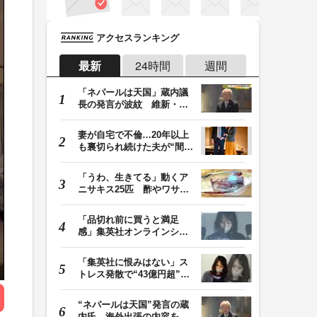
アクセスランキング
最新
24時間
週間
「ネパールは天国」蔵内議
長の発言が波紋 維新・吉
村代表「福岡県議…
妻が自宅で不倫…20年以上
も裏切られ続けた夫が“間
男”に請求した慰…
「うわ、生きてる」動くア
ニサキス25匹 酢やワサビ
では死滅せず…「…
「品切れ前に買うと満足
感」集英社オンラインショ
ップで“43億円分”…
「集英社に恨みはない」ス
トレス発散で“43億円超”の
ジャンプグッズ…
“ネパールは天国”発言の蔵
内氏 海外出張の内容を説