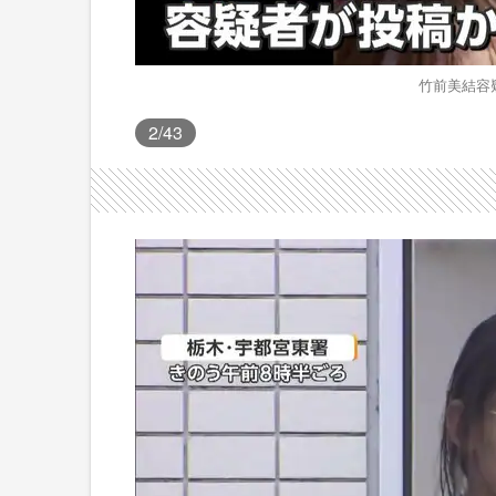
竹前美結容疑
2
/43