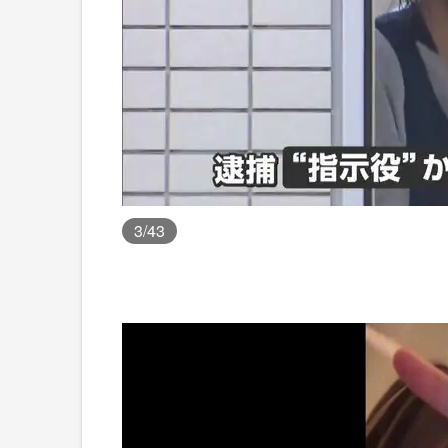
3
/43