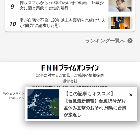
押収スマホから770本のわいせつ動画 15歳少
女に酒と薬飲ませ性的暴行…
妻が自宅で不倫…20年以上も裏切られ続けた夫
が“間男”に請求した慰…
ランキング一覧へ
記事に対するご意見・ご感想や情報提供
運営会社
© Fuji News Network, Inc. All rights reserved.
×
【この記事もオススメ】
当ウェブサイトでは、ユーザのニーズ・興味・関⼼に合致したコンテンツや広告配信を提供する
ためにクッキーを使⽤しています。詳細は、
プライバシーポリシー
をご確認ください。
【台風最新情報】台風15号がお
盆休み直撃のおそれ 列島に台風
が接近し...