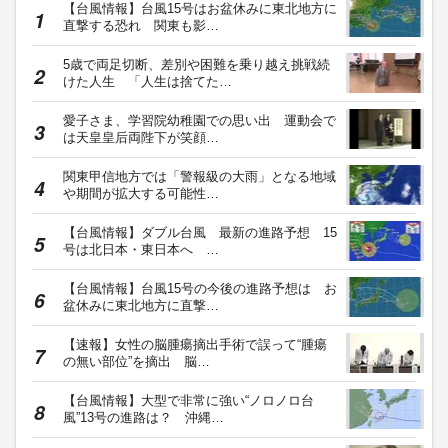
【台風情報】台風15号はお盆休みに東北地方に
直撃する恐れ 関東も影…
5歳で両足切断、差別や困難を乗り越え挑戦続
けた人生 「人生は捨てた…
愛子さま、学習院幼稚園での思い出 運動会で
は天皇皇后両陛下が笑顔…
関東甲信地方では「警報級の大雨」となる地域
や期間が拡大する可能性…
【台風情報】ダブル台風 最新の進路予想 15
号は北日本・東日本へ …
【台風情報】台風15号の今後の進路予想は お
盆休みに東北地方に直撃…
【速報】女性の脳腫瘍摘出手術で誤って“腫瘍
の無い部位”を摘出 脳…
【台風情報】大型で非常に強い“ノロノロ台
風”13号の進路は？ 沖縄…