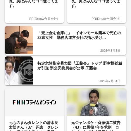
長。実はみんなココ使ってま
長。実はみんなココ使ってま
す。
す。
PR(Dreaw合同会社)
PR(Dreaw合同会社)
「売上金を金庫に」 イオンモール熊本で死亡の
22歳女性 勤務店運営会社の指示受け...
2026年8月3日
特定危険指定暴力団『工藤会』トップ 野村悟総裁
が引退 県公安委員会が公示 工藤会...
2026年7月31日
元ものまねタレントの清水良
元ジャンポケ・斉藤慎二被告
太郎さん（37）死去 タレン
（43）に懲役7年を求刑 ロ