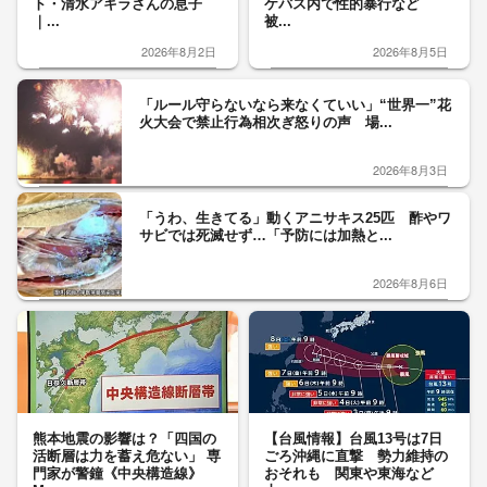
ト・清水アキラさんの息子
ケバス内で性的暴行など
｜...
被...
2026年8月2日
2026年8月5日
「ルール守らないなら来なくていい」“世界一”花
火大会で禁止行為相次ぎ怒りの声 場...
2026年8月3日
「うわ、生きてる」動くアニサキス25匹 酢やワ
サビでは死滅せず…「予防には加熱と...
2026年8月6日
熊本地震の影響は？「四国の
【台風情報】台風13号は7日
活断層は力を蓄え危ない」 専
ごろ沖縄に直撃 勢力維持の
門家が警鐘《中央構造線》
おそれも 関東や東海など