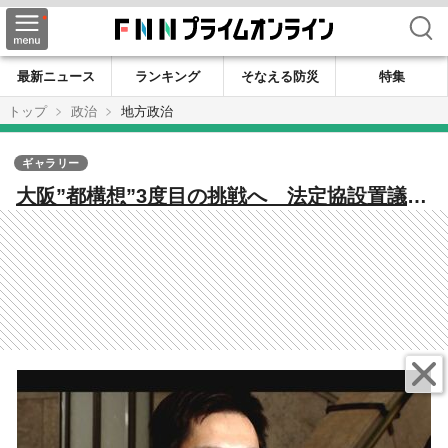
検索
最新ニュース
ランキング
そなえる防災
特集
トップ
政治
地方政治
ギャラリー
大阪”都構想”3度目の挑戦へ 法定協設置議案
を5月議会に上程 維新内部に”溝”も