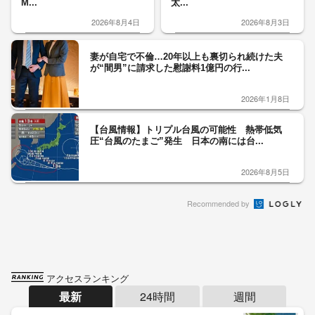
M...
太...
2026年8月4日
2026年8月3日
妻が自宅で不倫…20年以上も裏切られ続けた夫
が“間男”に請求した慰謝料1億円の行...
2026年1月8日
【台風情報】トリプル台風の可能性 熱帯低気
圧“台風のたまご”発生 日本の南には台...
2026年8月5日
Recommended by
アクセスランキング
最新
24時間
週間