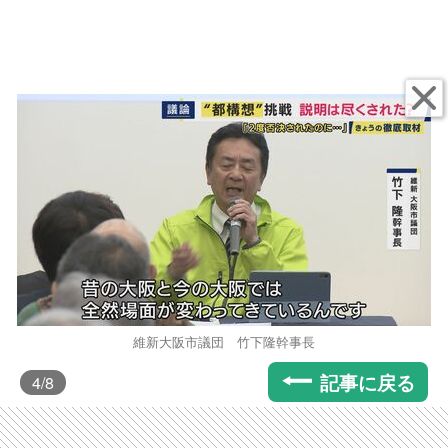
維新大阪市議団 竹下隆幹事長
記事に戻る
4
/8