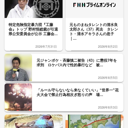
特定危険指定暴力団『工藤
元ものまねタレントの清水良
会』トップ 野村悟総裁が引退
太郎さん（37）死去 タレン
県公安委員会が公示 工藤会...
ト・清水アキラさんの息子
｜...
2026年7月31日
2026年8月2日
元ジャンポケ・斉藤慎二被告（43）に懲役7年を
求刑 ロケバス内で性的暴行など 被...
2026年8月5日
「ルール守らないなら来なくていい」“世界一”花
火大会で禁止行為相次ぎ怒りの声 場...
2026年8月3日