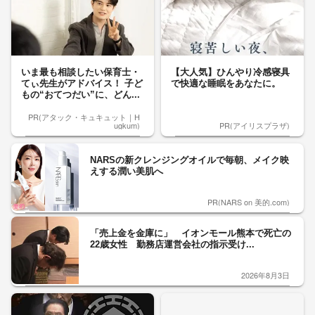
いま最も相談したい保育士・
【大人気】ひんやり冷感寝具
てぃ先生がアドバイス！ 子ど
で快適な睡眠をあなたに。
もの“おてつだい”に、どん...
PR(アタック・キュキュット｜H
ugkum)
PR(アイリスプラザ)
NARSの新クレンジングオイルで毎朝、メイク映
えする潤い美肌へ
PR(NARS on 美的.com)
「売上金を金庫に」 イオンモール熊本で死亡の
22歳女性 勤務店運営会社の指示受け...
2026年8月3日