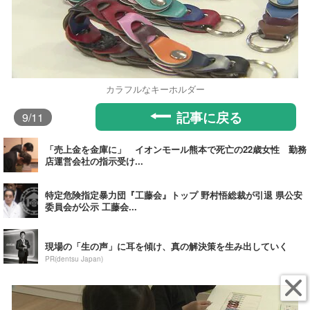
カラフルなキーホルダー
記事に戻る
9
/11
「売上金を金庫に」 イオンモール熊本で死亡の22歳女性 勤務
店運営会社の指示受け...
特定危険指定暴力団『工藤会』トップ 野村悟総裁が引退 県公安
委員会が公示 工藤会...
現場の「生の声」に耳を傾け、真の解決策を生み出していく
PR(dentsu Japan)