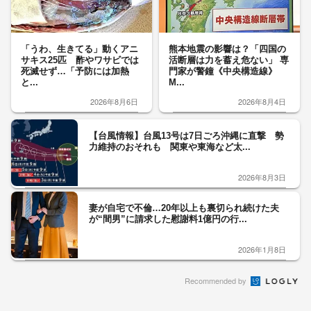
「うわ、生きてる」動くアニ
熊本地震の影響は？「四国の
サキス25匹 酢やワサビでは
活断層は力を蓄え危ない」 専
死滅せず…「予防には加熱
門家が警鐘《中央構造線》
と...
M...
2026年8月6日
2026年8月4日
【台風情報】台風13号は7日ごろ沖縄に直撃 勢
力維持のおそれも 関東や東海など太...
2026年8月3日
妻が自宅で不倫…20年以上も裏切られ続けた夫
が“間男”に請求した慰謝料1億円の行...
2026年1月8日
Recommended by