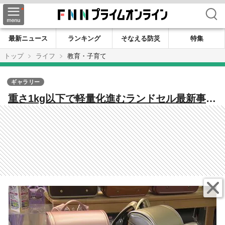
検索
最新ニュース
ランキング
そなえる防災
特集
トップ
ライフ
教育・子育て
ギャラリー
重さ1kg以下で軽量化進むランドセル最新事
情 キャメルやブルーの“ジェンダーレスカラ
ー”にメタリックと人気色は分散化 海外観光
客も注目