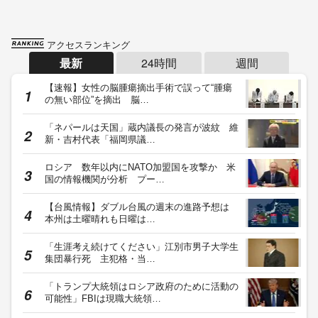
アクセスランキング
最新
24時間
週間
【速報】女性の脳腫瘍摘出手術で誤って“腫瘍
の無い部位”を摘出 脳…
「ネパールは天国」蔵内議長の発言が波紋 維
新・吉村代表「福岡県議…
ロシア 数年以内にNATO加盟国を攻撃か 米
国の情報機関が分析 プー…
【台風情報】ダブル台風の週末の進路予想は
本州は土曜晴れも日曜は…
「生涯考え続けてください」江別市男子大学生
集団暴行死 主犯格・当…
「トランプ大統領はロシア政府のために活動の
可能性」FBIは現職大統領…