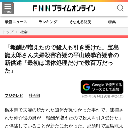
検索
最新ニュース
ランキング
そなえる防災
特集
トップ
社会
「報酬が増えたので殺人も引き受けた」宝島
龍太郎さん夫婦殺害容疑の平山綾拳容疑者の
新供述「最初は遺体処理だけで数百万だっ
た」
フジテレビ
社会部
2024年5月14日 火曜 午後0:25
栃木県で夫婦の焼かれた遺体が見つかった事件で、逮捕さ
れた仲介役の男が「報酬が増えたので殺人を引き受けた」
と供述していることが新たにわかった。那須町で宝島龍太