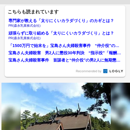
こちらも読まれています
専門家が教える「太りにくいカラダづくり」のカギとは？
PR(森永乳業株式会社)
頑張らずに取り組める「太りにくいカラダづくり」とは？
PR(森永乳業株式会社)
「1500万円で始末を」宝島さん夫婦殺害事件 “仲介役”の男2
人に7月3日判決 ...
宝島さん夫婦殺害 男2人に懲役30年判決 “指示役”「報酬も
らっていない」 “仲...
宝島さん夫婦殺害事件 首謀者と“仲介役”の男2人に無期懲役
求刑 入念な計画と検察...
Recommended by