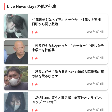
事件、事故、裁判から、医療、年金、運輸･
Live News daysの他の記事
交通･国土、教育、科学、宇宙、災害・防災
など、幅広い分野をフォロー。天皇陛下など
皇室の動向、都政から首都圏自治体の行政も
44歳義弟を蹴って死亡させたか 41歳女を逮捕
日頃から同じ敷地…
担当。社会問題、調査報道については、分野
の垣根を越えて取材に取り組んでいます。
2026年8月7日
社会
「性欲抑えきれなかった」“カッター”で脅し女子
中学生を性的暴…
2026年8月7日
社会
「怒りに任せて暴力振るった」90歳入院患者の顔
や腹を殴るなどケ…
2026年8月6日
社会
「品切れ前に買うと満足感」集英社オンラインシ
ョップで“43億円…
2026年8月6日
社会