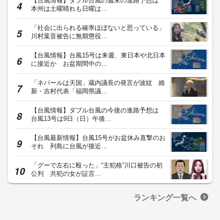
【台風情報】ダブル台風の週末の進路予想は
本州は土曜晴れも日曜は…
「社会に出られる確率ほぼないと思っている」
川村葉音被告に無期懲役…
【台風情報】台風15号は来週、東日本や北日本
に接近か お盆期間中の…
「ネパールは天国」蔵内議長の発言が波紋 維
新・吉村代表「福岡県議…
【台風情報】ダブル台風の今後の進路予想は
台風13号は9日（日）午後…
【台風最新情報】台風15号がお盆休み直撃のお
それ 列島に台風が接近…
「グーで左右に殴った」“主犯格”川口被告の初
公判 共犯の女が証言…
ランキング一覧へ