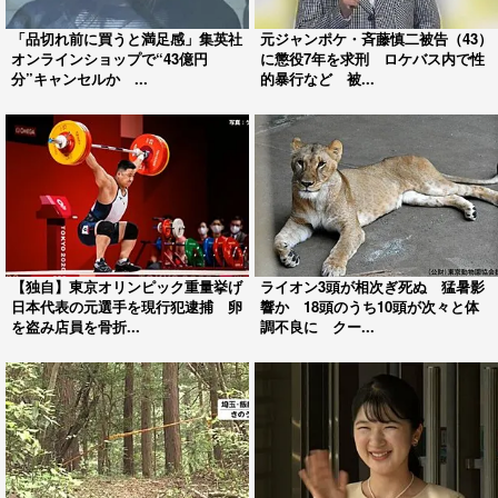
「品切れ前に買うと満足感」集英社
元ジャンポケ・斉藤慎二被告（43）
オンラインショップで“43億円
に懲役7年を求刑 ロケバス内で性
分”キャンセルか ...
的暴行など 被...
【独自】東京オリンピック重量挙げ
ライオン3頭が相次ぎ死ぬ 猛暑影
日本代表の元選手を現行犯逮捕 卵
響か 18頭のうち10頭が次々と体
を盗み店員を骨折...
調不良に クー...