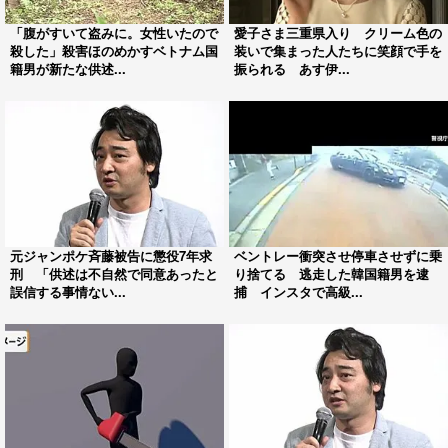
「腹がすいて盗みに。女性いたので
愛子さま三重県入り クリーム色の
殺した」殺害ほのめかすベトナム国
装いで集まった人たちに笑顔で手を
籍男が新たな供述...
振られる あす伊...
元ジャンポケ斉藤被告に懲役7年求
ベントレー衝突させ停車させずに乗
刑 「供述は不自然で同意あったと
り捨てる 逃走した韓国籍男を逮
誤信する事情ない...
捕 インスタで高級...