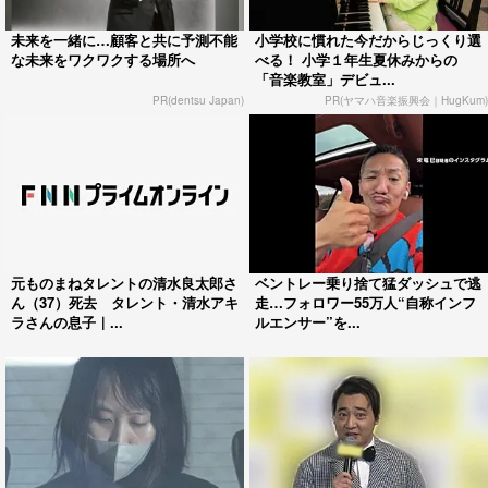
未来を一緒に…顧客と共に予測不能
小学校に慣れた今だからじっくり選
な未来をワクワクする場所へ
べる！ 小学１年生夏休みからの
「音楽教室」デビュ...
PR(dentsu Japan)
PR(ヤマハ音楽振興会｜HugKum)
元ものまねタレントの清水良太郎さ
ベントレー乗り捨て猛ダッシュで逃
ん（37）死去 タレント・清水アキ
走…フォロワー55万人“自称インフ
ラさんの息子｜...
ルエンサー”を...