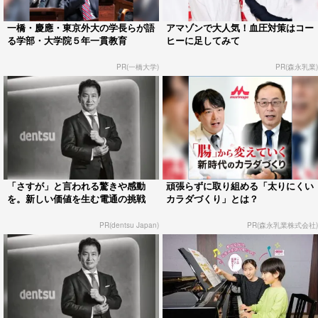
一橋・慶應・東京外大の学長らが語
アマゾンで大人気！血圧対策はコー
る学部・大学院５年一貫教育
ヒーに足してみて
PR(一橋大学)
PR(森永乳業)
「さすが」と言われる驚きや感動
頑張らずに取り組める「太りにくい
を。新しい価値を生む電通の挑戦
カラダづくり」とは？
PR(dentsu Japan)
PR(森永乳業株式会社)