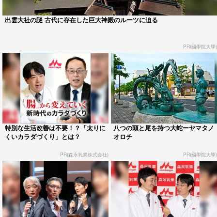
出雲大社の謎 古代に存在した巨大神殿のルーツに迫る
PR(國學院大學)
特別な生活改善は不要！？「太りに
八つの頭と尾を持つ大蛇ーヤマタノ
くいカラダづくり」とは？
オロチ
PR(森永乳業株式会社)
PR(國學院大學)