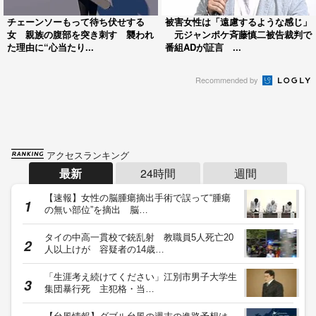
チェーンソーもって待ち伏せする
被害女性は「遠慮するような感じ」
女 親族の腹部を突き刺す 襲われ
元ジャンポケ斉藤慎二被告裁判で
た理由に“心当たり...
番組ADが証言 ...
Recommended by
アクセスランキング
最新
24時間
週間
【速報】女性の脳腫瘍摘出手術で誤って“腫瘍
の無い部位”を摘出 脳…
タイの中高一貫校で銃乱射 教職員5人死亡20
人以上けが 容疑者の14歳…
「生涯考え続けてください」江別市男子大学生
集団暴行死 主犯格・当…