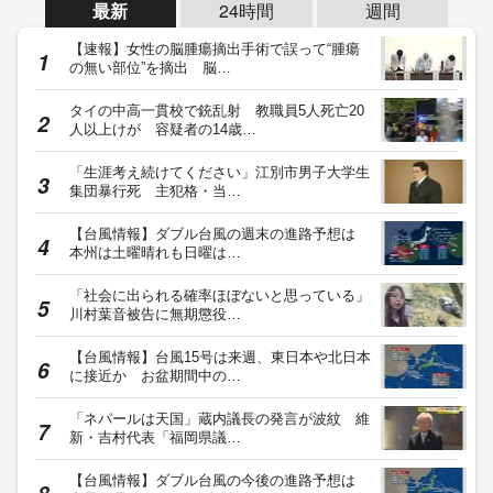
最新
24時間
週間
【速報】女性の脳腫瘍摘出手術で誤って“腫瘍
の無い部位”を摘出 脳…
タイの中高一貫校で銃乱射 教職員5人死亡20
人以上けが 容疑者の14歳…
「生涯考え続けてください」江別市男子大学生
集団暴行死 主犯格・当…
【台風情報】ダブル台風の週末の進路予想は
本州は土曜晴れも日曜は…
「社会に出られる確率ほぼないと思っている」
川村葉音被告に無期懲役…
【台風情報】台風15号は来週、東日本や北日本
に接近か お盆期間中の…
「ネパールは天国」蔵内議長の発言が波紋 維
新・吉村代表「福岡県議…
【台風情報】ダブル台風の今後の進路予想は