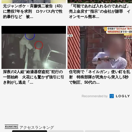
元ジャンポケ・斉藤慎二被告（43）
「可能であれば入れるのであれば」
に懲役7年を求刑 ロケバス内で性
売上金戻す“指示”の会社が謝罪 イ
的暴行など 被...
オンモール熊本...
深夜の2人組“給湯器窃盗犯”犯行の
住宅街で「ネイルガン」使い釘を乱
一部始終 火花にも驚かず強引に引
射 特殊部隊が死角から突入し5秒
き剥がし逃走「...
で制圧、50代の...
Recommended by
アクセスランキング