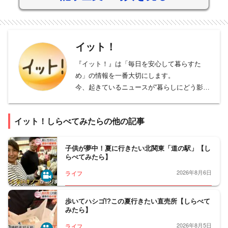
イット！
『イット！』は「毎日を安心して暮らすた
め」の情報を一番大切にします。
今、起きているニュースが“暮らしにどう影響
するか”を伝え、
社会や暮らしが良くなるためのヒントやきっ
イット！しらべてみたらの他の記事
かけを探します。
フジテレビ報道局が制作する夕方のニュース
番組。毎週・月曜〜金曜日午後3時42分より
子供が夢中！夏に行きたい北関東「道の駅」【し
らべてみたら】
放送中。榎並大二郎と山﨑夕貴、遠藤玲子が
最新ニュースを丁寧にお伝えします。
2026年8月6日
ライフ
歩いてハシゴ!?この夏行きたい直売所【しらべて
みたら】
2026年8月5日
ライフ