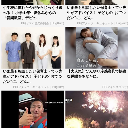
小学校に慣れた今だからじっくり選
いま最も相談したい保育士・てぃ先
べる！ 小学１年生夏休みからの
生がアドバイス！ 子どもの“おてつ
「音楽教室」デビュ...
だい”に、どん...
PR(ヤマハ音楽振興会｜HugKum)
PR(アタック・キュキュット｜Hugkum)
いま最も相談したい保育士・てぃ先
【大人気】ひんやり冷感寝具で快適
生がアドバイス！ 子どもの“おてつ
な睡眠をあなたに。
だい”に、どん...
PR(アタック・キュキュット｜Hugkum)
PR(アイリスプラザ)