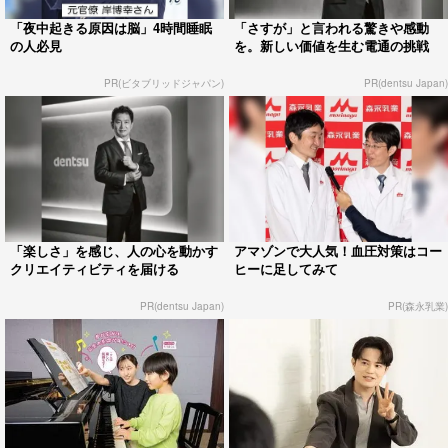
「夜中起きる原因は脳」4時間睡眠
「さすが」と言われる驚きや感動
の人必見
を。新しい価値を生む電通の挑戦
PR(ビタブリッドジャパン)
PR(dentsu Japan)
「楽しさ」を感じ、人の心を動かす
アマゾンで大人気！血圧対策はコー
クリエイティビティを届ける
ヒーに足してみて
PR(dentsu Japan)
PR(森永乳業)