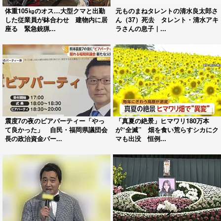
体重105㎏のオス…大型クマと出勤
元ものまねタレントの清水良太郎さ
した従業員が鉢合わせ 建物内に居
ん（37）死去 タレント・清水アキ
座る 緊急銃猟...
ラさんの息子｜...
震度7の夜のビアパーティー「やっ
「真夏の絶景」ヒマワリ180万本
て良かった」 自民・福岡県議団会
が“全滅” 畑を食い荒らすシカにク
長の政治資金パー...
マも出没 恒例...