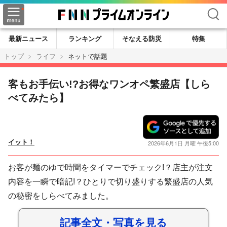
検索
最新ニュース
ランキング
そなえる防災
特集
トップ
ライフ
ネットで話題
客もお手伝い!?お得なワンオペ繁盛店【しら
べてみたら】
イット！
2026年6月1日 月曜 午後5:00
お客が麺のゆで時間をタイマーでチェック!？店主が注文
内容を一瞬で暗記!？ひとりで切り盛りする繁盛店の人気
の秘密をしらべてみました。
記事全文・写真を見る