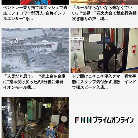
ベントレー乗り捨て猛ダッシュで逃
「ルール守らないなら来なくてい
走…フォロワー55万人“自称インフ
い」“世界一”花火大会で禁止行為相
ルエンサー”を...
次ぎ怒りの声 場...
「人災だと思う」 “売上金を金庫
ドア開けこそこそ侵入クマ 異常事
に”指示受け戻った約5分後に爆発
態にスタッフ気付かず退散 インド
イオンモール熊...
で猛スピード入店...