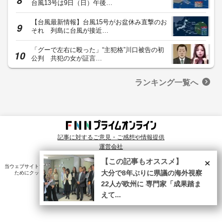
台風13号は9日（日）午後…
【台風最新情報】台風15号がお盆休み直撃のお
それ 列島に台風が接近…
「グーで左右に殴った」“主犯格”川口被告の初
公判 共犯の女が証言…
ランキング一覧へ
記事に対するご意見・ご感想や情報提供
運営会社
© Fuji News Network, Inc. All rights reserved.
×
【この記事もオススメ】
当ウェブサイトでは、ユーザのニーズ・興味・関⼼に合致したコンテンツや広告配信を提供する
ためにクッキーを使⽤しています。詳細は、
プライバシーポリシー
をご確認ください。
大分で8年ぶりに県議の海外視察
22人が欧州に 専門家「成果踏ま
えて...