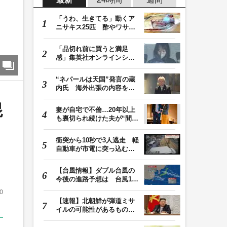
「うわ、生きてる」動くア
ニサキス25匹 酢やワサビ
では死滅せず…「…
「品切れ前に買うと満足
感」集英社オンラインショ
ップで“43億円分”…
“ネパールは天国”発言の蔵
内氏 海外出張の内容を説
明「心の豊かさ…
混
妻が自宅で不倫…20年以上
も裏切られ続けた夫が“間
男”に請求した慰…
衝突から10秒で3人逃走 軽
自動車が市電に突っ込む一
部始終をドラレコ…
【台風情報】ダブル台風の
今後の進路予想は 台風13
号は7日（金）昼過…
0
【速報】北朝鮮が弾道ミサ
イルの可能性があるものを
発射 金与正氏「…