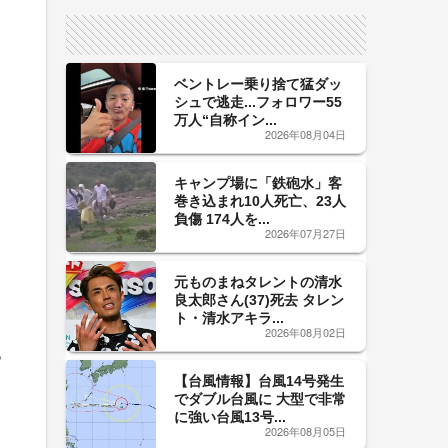
サイン！
ベントレー乗り捨て猛ダッ
シュで逃走...フォロワー55
万人“自称イン...
2026年08月04日
キャンプ場に「鉄砲水」客
巻き込まれ10人死亡、23人
負傷 174人を...
2026年07月27日
元ものまねタレントの清水
、
良太郎さん(37)死去 タレン
ト・清水アキラ...
2026年08月02日
っ
【台風情報】台風14号発生
でダブル台風に 大型で非常
に強い台風13号...
2026年08月05日