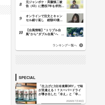
元ジャンポケ・斉藤慎二被
告（43）に懲役7年を求刑
ロケバス内で性的…
オンラインで注文とキャン
セル繰り返し 総額43億円
か「品切れ前に購…
【台風情報】“トリプル台
風”から“ダブル台風”へ 13
号、15号とも…
ランキング一覧へ
SPECIAL
PR
「仕上げに3分冷凍庫DRY」で味
が見違える！？スーパードライ
が導き出した「冷え」と「辛
口」のおいしい関係 青く変化
2026年7月30日
した「辛口カーブ」が飲み頃の