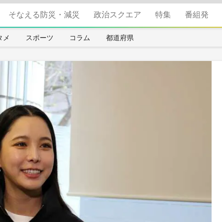
そなえる防災・減災
政治スクエア
特集
番組発
タメ
スポーツ
コラム
都道府県