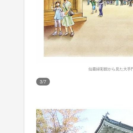
仙臺緑彩館から見た大手
3
/7