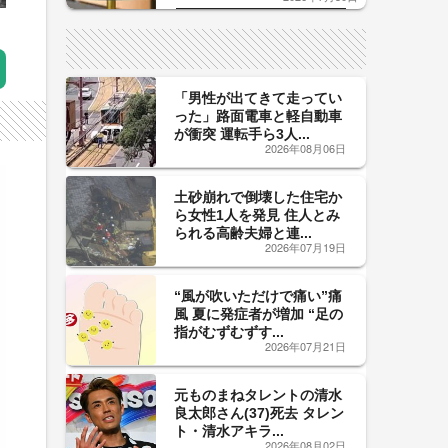
した「辛口カーブ」が飲み頃の
サイン！
「男性が出てきて走ってい
った」路面電車と軽自動車
が衝突 運転手ら3人...
2026年08月06日
土砂崩れで倒壊した住宅か
ら女性1人を発見 住人とみ
られる高齢夫婦と連...
2026年07月19日
“風が吹いただけで痛い”痛
風 夏に発症者が増加 “足の
指がむずむずす...
2026年07月21日
元ものまねタレントの清水
良太郎さん(37)死去 タレン
ト・清水アキラ...
2026年08月02日