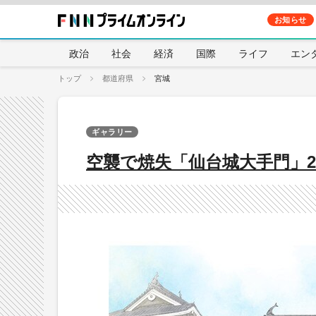
お知らせ
政治
社会
経済
国際
ライフ
エン
トップ
都道府県
宮城
ギャラリー
空襲で焼失「仙台城大手門」2