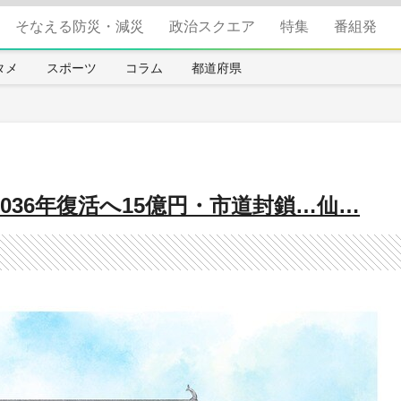
そなえる防災・減災
政治スクエア
特集
番組発
タメ
スポーツ
コラム
都道府県
036年復活へ15億円・市道封鎖…仙…