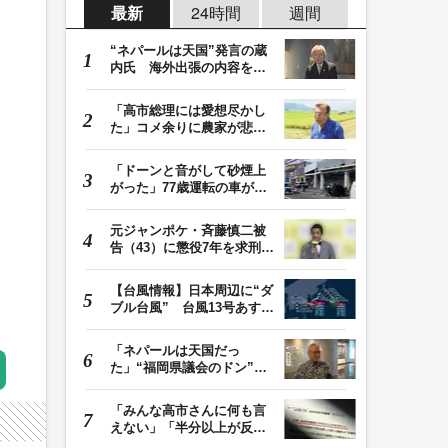
最新
24時間
週間
“ネパールは天国”発言の蔵
内氏 海外出張の内容を説
明「心の豊かさ…
「高市総理には愛想尽かし
た」コメ余りに農家が悲
鳴 売値は生産原価…
「ドーンと音がして砂煙上
がった」77歳運転の車が立
体駐車場から落下…
元ジャンポケ・斉藤慎二被
告（43）に懲役7年を求刑
ロケバス内で性的…
【台風情報】日本周辺に“ダ
ブル台風” 台風13号あす沖
縄本島直撃へ…
「ネパールは天国だっ
た」“福岡県議会のドン”蔵
内議長が発言 金銭…
「みんな高市さんに何も言
えない」「半分以上が反
対」 消費税減税めぐ…