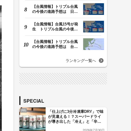
【台風情報】トリプル台風
の今後の進路予想は 日本
周辺に13号・14号…
【台風情報】台風15号が発
生 トリプル台風の今後の
進路予想は 台風1…
【台風情報】トリプル台風
の今後の進路予想は 台風
13号は7日午前9時…
ランキング一覧へ
SPECIAL
PR
「仕上げに3分冷凍庫DRY」で味
が見違える！？スーパードライ
が導き出した「冷え」と「辛
口」のおいしい関係 青く変化
2026年7月30日