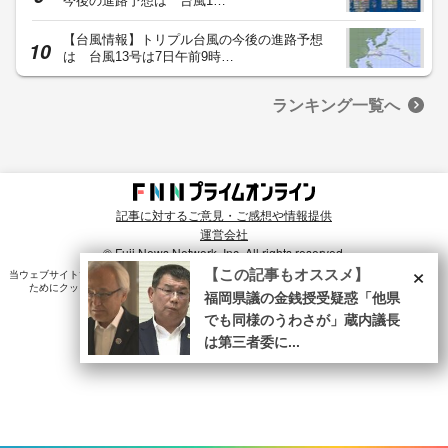
今後の進路予想は 台風1…
【台風情報】トリプル台風の今後の進路予想
は 台風13号は7日午前9時…
ランキング一覧へ
記事に対するご意見・ご感想や情報提供
運営会社
© Fuji News Network, Inc. All rights reserved.
×
【この記事もオススメ】
当ウェブサイトでは、ユーザのニーズ・興味・関⼼に合致したコンテンツや広告配信を提供する
ためにクッキーを使⽤しています。詳細は、
プライバシーポリシー
をご確認ください。
福岡県議の金銭授受疑惑「他県
でも同様のうわさが」蔵内議長
は第三者委に...