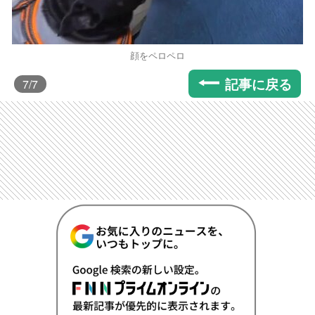
顔をペロペロ
記事に戻る
7
/7