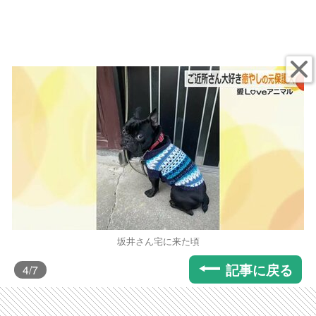
坂井さん宅に来た頃
記事に戻る
4
/7