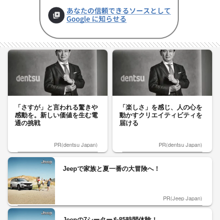
「さすが」と言われる驚きや
「楽しさ」を感じ、人の心を
感動を。新しい価値を生む電
動かすクリエイティビティを
通の挑戦
届ける
PR(dentsu Japan)
PR(dentsu Japan)
Jeepで家族と夏一番の大冒険へ！
PR(Jeep Japan)
Jeepの7シーターを85時間体験！