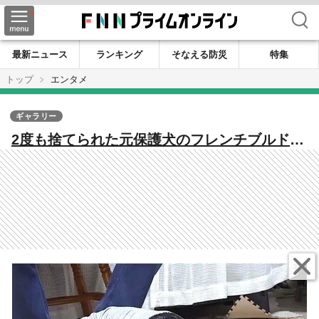
検索
最新ニュース
ランキング
そなえる防災
特集
トップ
エンタメ
ギャラリー
2度も捨てられた元保護犬のフレンチブルドッ
グ 大好きな車いすの女性宅に通い顔をペロ
ペロ…伝われ、この愛！