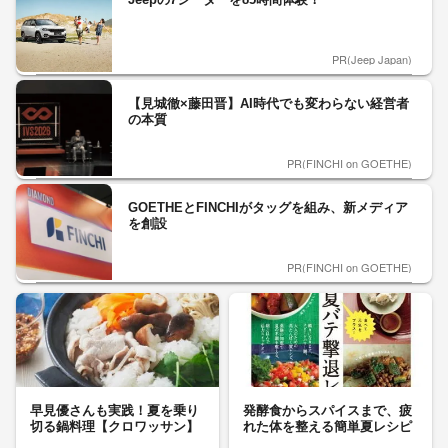
PR(Jeep Japan)
【見城徹×藤田晋】AI時代でも変わらない経営者
の本質
PR(FINCHI on GOETHE)
GOETHEとFINCHIがタッグを組み、新メディア
を創設
PR(FINCHI on GOETHE)
早見優さんも実践！夏を乗り
発酵食からスパイスまで、疲
切る鍋料理【クロワッサン】
れた体を整える簡単夏レシピ