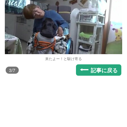
来たよー！と駆け寄る
記事に戻る
3
/7