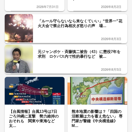
2026年7月31日
2026年8月2日
「ルール守らないなら来なくていい」“世界一”花
火大会で禁止行為相次ぎ怒りの声 場...
2026年8月3日
元ジャンポケ・斉藤慎二被告（43）に懲役7年を
求刑 ロケバス内で性的暴行など 被...
2026年8月5日
【台風情報】台風13号は7日
熊本地震の影響は？「四国の
ごろ沖縄に直撃 勢力維持の
活断層は力を蓄え危ない」 専
おそれも 関東や東海など
門家が警鐘《中央構造線》
太...
M...