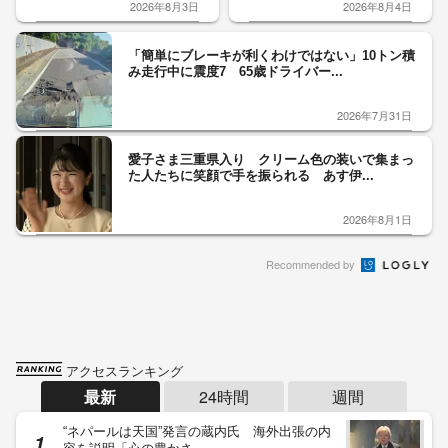
2026年8月3日
2026年8月4日
「簡単にブレーキが利くわけではない」10トン積
み走行中に震度7 65歳ドライバー...
2026年7月31日
愛子さま三重県入り クリーム色の装いで集まっ
た人たちに笑顔で手を振られる あす伊...
2026年8月1日
Recommended by
アクセスランキング
最新
24時間
週間
“ネパールは天国”発言の蔵内氏 海外出張の内