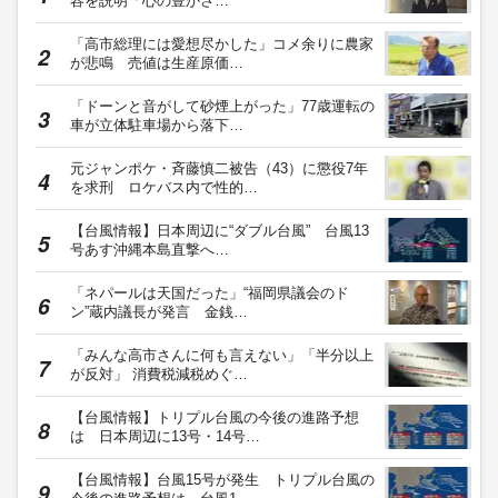
容を説明「心の豊かさ…
「高市総理には愛想尽かした」コメ余りに農家
が悲鳴 売値は生産原価…
「ドーンと音がして砂煙上がった」77歳運転の
車が立体駐車場から落下…
元ジャンポケ・斉藤慎二被告（43）に懲役7年
を求刑 ロケバス内で性的…
【台風情報】日本周辺に“ダブル台風” 台風13
号あす沖縄本島直撃へ…
「ネパールは天国だった」“福岡県議会のド
ン”蔵内議長が発言 金銭…
「みんな高市さんに何も言えない」「半分以上
が反対」 消費税減税めぐ…
【台風情報】トリプル台風の今後の進路予想
は 日本周辺に13号・14号…
【台風情報】台風15号が発生 トリプル台風の