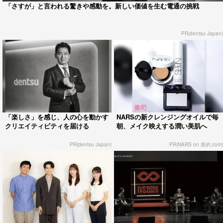
「さすが」と言われる驚きや感動を。新しい価値を生む電通の挑戦
PR(dentsu Japan)
「楽しさ」を感じ、人の心を動かす
NARSの新クレンジングオイルで毎
クリエイティビティを届ける
朝、メイク映えする潤い美肌へ
PR(dentsu Japan)
PR(NARS on 美的.com)