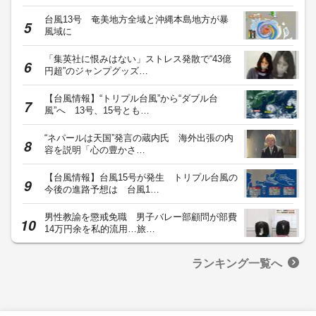
台風13号 奄美地方全域と沖縄本島地方が暴
風域に
「集英社に恨みはない」ストレス発散で“43億
円超”のジャンプグッズ…
【台風情報】“トリプル台風”から“ダブル台
風”へ 13号、15号とも…
“ネパールは天国”発言の蔵内氏 海外出張の内
容を説明「心の豊かさ…
【台風情報】台風15号が発生 トリプル台風の
今後の進路予想は 台風1…
男性教諭を懲戒免職 男子バレー部顧問が部費
14万円余を私的流用…旅…
ランキング一覧へ