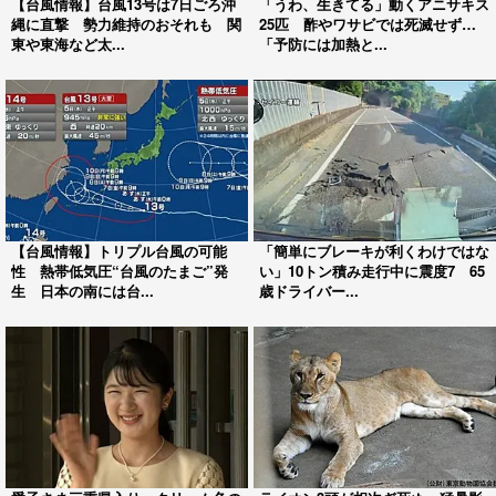
【台風情報】台風13号は7日ごろ沖
「うわ、生きてる」動くアニサキス
縄に直撃 勢力維持のおそれも 関
25匹 酢やワサビでは死滅せず…
東や東海など太...
「予防には加熱と...
【台風情報】トリプル台風の可能
「簡単にブレーキが利くわけではな
性 熱帯低気圧“台風のたまご”発
い」10トン積み走行中に震度7 65
生 日本の南には台...
歳ドライバー...