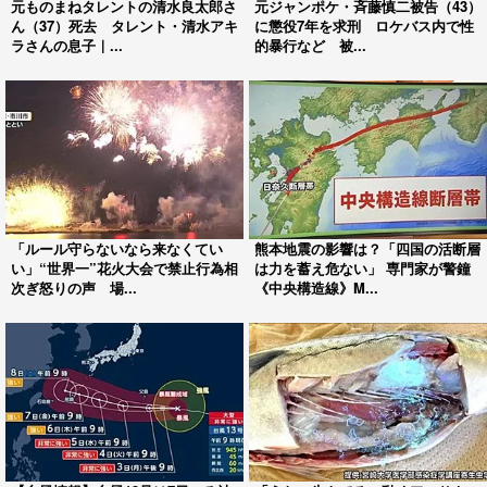
元ものまねタレントの清水良太郎さ
元ジャンポケ・斉藤慎二被告（43）
ん（37）死去 タレント・清水アキ
に懲役7年を求刑 ロケバス内で性
ラさんの息子｜...
的暴行など 被...
「ルール守らないなら来なくてい
熊本地震の影響は？「四国の活断層
い」“世界一”花火大会で禁止行為相
は力を蓄え危ない」 専門家が警鐘
次ぎ怒りの声 場...
《中央構造線》M...