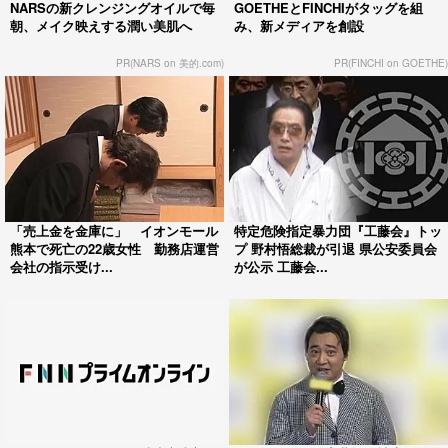
NARSの新クレンジングオイルで毎
GOETHEとFINCHIがタッグを組
朝、メイク映えする潤い美肌へ
み、新メディアを創設
PR(NARS on 美的.com)
PR(FINCHI on GOETHE)
「売上金を金庫に」 イオンモール
特定危険指定暴力団『工藤会』トッ
熊本で死亡の22歳女性 勤務店運営
プ 野村悟総裁が引退 県公安委員会
会社の指示受け...
が公示 工藤会...