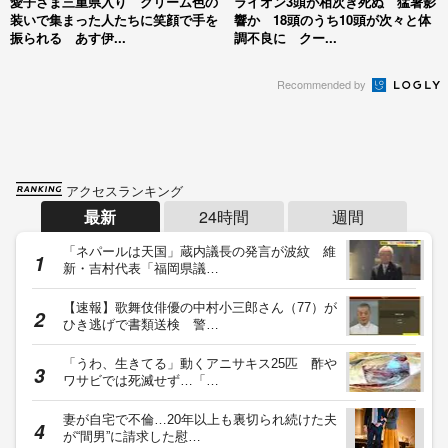
愛子さま三重県入り クリーム色の
ライオン3頭が相次ぎ死ぬ 猛暑影
装いで集まった人たちに笑顔で手を
響か 18頭のうち10頭が次々と体
振られる あす伊...
調不良に クー...
Recommended by
アクセスランキング
最新
24時間
週間
「ネパールは天国」蔵内議長の発言が波紋 維
新・吉村代表「福岡県議…
【速報】歌舞伎俳優の中村小三郎さん（77）が
ひき逃げで書類送検 警…
「うわ、生きてる」動くアニサキス25匹 酢や
ワサビでは死滅せず…「…
妻が自宅で不倫…20年以上も裏切られ続けた夫
が“間男”に請求した慰…