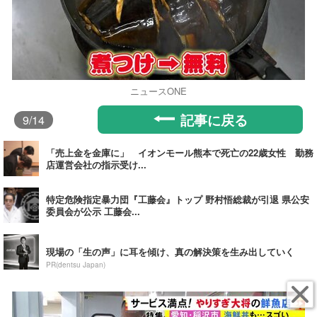
ニュースONE
記事に戻る
9
/14
「売上金を金庫に」 イオンモール熊本で死亡の22歳女性 勤務
店運営会社の指示受け...
特定危険指定暴力団『工藤会』トップ 野村悟総裁が引退 県公安
委員会が公示 工藤会...
現場の「生の声」に耳を傾け、真の解決策を生み出していく
PR(dentsu Japan)