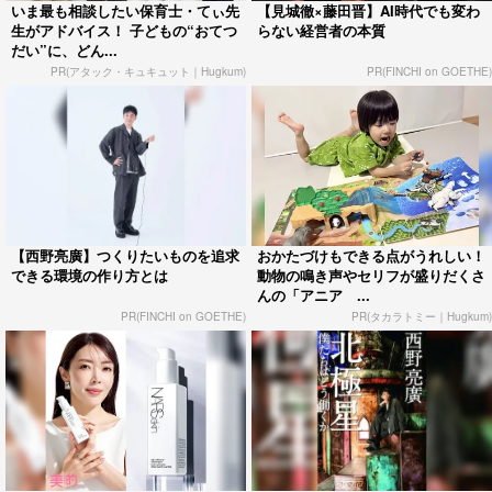
いま最も相談したい保育士・てぃ先
【見城徹×藤田晋】AI時代でも変わ
生がアドバイス！ 子どもの“おてつ
らない経営者の本質
だい”に、どん...
PR(アタック・キュキュット｜Hugkum)
PR(FINCHI on GOETHE)
【西野亮廣】つくりたいものを追求
おかたづけもできる点がうれしい！
できる環境の作り方とは
動物の鳴き声やセリフが盛りだくさ
んの「アニア ...
PR(FINCHI on GOETHE)
PR(タカラトミー｜Hugkum)