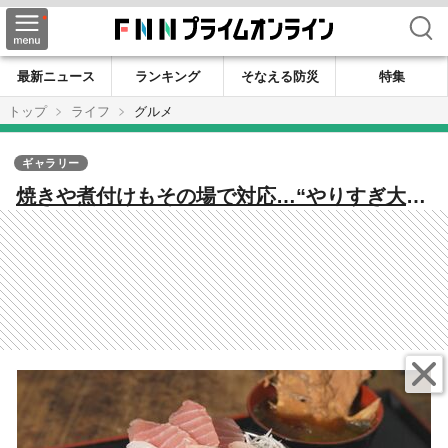
検索
最新ニュース
ランキング
そなえる防災
特集
トップ
ライフ
グルメ
ギャラリー
焼きや煮付けもその場で対応…“やりすぎ大
将”のサービスが止まらない鮮魚店 地元の天然
魚を驚きの安さで