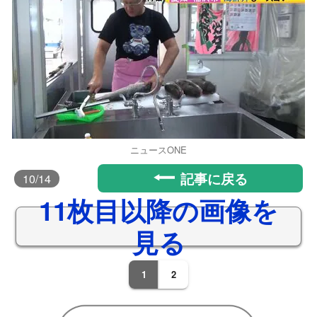
ニュースONE
記事に戻る
10
/14
11枚目以降の画像を
見る
1
2