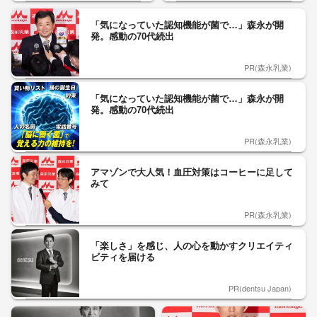
「気になっていた認知機能が菌で…」森永が開
発。感動の70代続出
PR(森永乳業)
「気になっていた認知機能が菌で…」森永が開
発。感動の70代続出
PR(森永乳業)
アマゾンで大人気！血圧対策はコーヒーに足して
みて
PR(森永乳業)
「楽しさ」を感じ、人の心を動かすクリエイティ
ビティを届ける
PR(dentsu Japan)