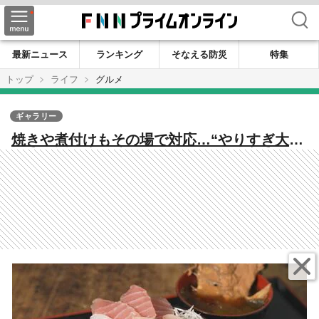
検索
最新ニュース
ランキング
そなえる防災
特集
トップ
ライフ
グルメ
ギャラリー
焼きや煮付けもその場で対応…“やりすぎ大
将”のサービスが止まらない鮮魚店 地元の天然
魚を驚きの安さで