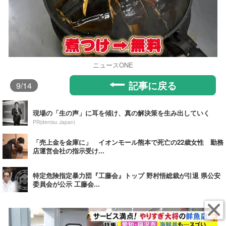
ニュースONE
記事に戻る
9
/14
現場の「生の声」に耳を傾け、真の解決策を生み出していく
PR(dentsu Japan)
「売上金を金庫に」 イオンモール熊本で死亡の22歳女性 勤務
店運営会社の指示受け...
特定危険指定暴力団『工藤会』トップ 野村悟総裁が引退 県公安
委員会が公示 工藤会...