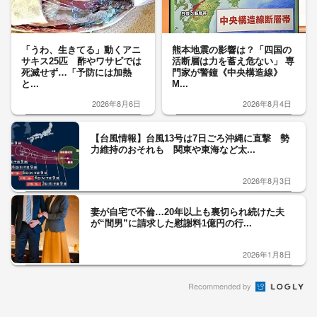
「うわ、生きてる」動くアニ
熊本地震の影響は？「四国の
サキス25匹 酢やワサビでは
活断層は力を蓄え危ない」 専
死滅せず…「予防には加熱
門家が警鐘《中央構造線》
と...
M...
2026年8月6日
2026年8月4日
【台風情報】台風13号は7日ごろ沖縄に直撃 勢
力維持のおそれも 関東や東海など太...
2026年8月3日
妻が自宅で不倫…20年以上も裏切られ続けた夫
が“間男”に請求した慰謝料1億円の行...
2026年1月8日
Recommended by