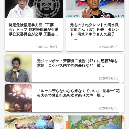
特定危険指定暴力団『工藤
元ものまねタレントの清水良
会』トップ 野村悟総裁が引退
太郎さん（37）死去 タレン
県公安委員会が公示 工藤会...
ト・清水アキラさんの息子
｜...
2026年8月5日
2026年8月2日
元ジャンポケ・斉藤慎二被告（43）に懲役7年を
求刑 ロケバス内で性的暴行など 被...
2026年8月5日
「ルール守らないなら来なくていい」“世界一”花
火大会で禁止行為相次ぎ怒りの声 場...
2026年8月3日