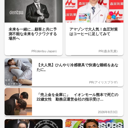
未来を一緒に…顧客と共に予
アマゾンで大人気！血圧対策
測不能な未来をワクワクする
はコーヒーに足してみて
場所へ
PR(dentsu Japan)
PR(森永乳業)
【大人気】ひんやり冷感寝具で快適な睡眠をあな
たに。
PR(アイリスプラザ)
「売上金を金庫に」 イオンモール熊本で死亡の
22歳女性 勤務店運営会社の指示受け...
2026年8月3日