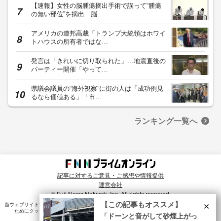
【速報】女性の脳腫瘍摘出手術で誤って“腫瘍
の無い部位”を摘出 脳…
アメリカの連邦高裁「トランプ大統領はホワイ
トハウスの所有者ではな…
発言は「きれいに切り取られた」…地震直後の
パーティー開催「やって…
県議会議員の“海外視察”に街の人は「成功例見
るなら価値ある」「市…
ランキング一覧へ
記事に対するご意見・ご感想や情報提供
運営会社
© Fuji News Network, Inc. All rights reserved.
×
【この記事もオススメ】
当ウェブサイトでは、ユーザのニーズ・興味・関⼼に合致したコンテンツや広告配信を提供する
ためにクッキーを使⽤しています。詳細は、
プライバシーポリシー
をご確認ください。
「ドーンと音がして砂煙上がっ