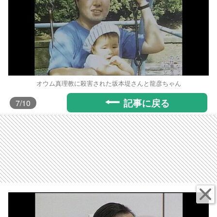
オウム真理教に殺害された坂本堤さんと龍彦ちゃん
記事に戻る
7
/10