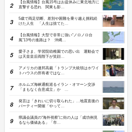
【台風情報】台風15号はお盆休みに東北地方に
直撃する恐れ 関東も影…
5歳で両足切断、差別や困難を乗り越え挑戦続
けた人生 「人生は捨てた…
【台風情報】大型で非常に強い“ノロノロ台
風”13号の進路は？ 沖縄…
愛子さま、学習院幼稚園での思い出 運動会で
は天皇皇后両陛下が笑顔…
アメリカの連邦高裁「トランプ大統領はホワイ
トハウスの所有者ではな…
ホルムズ海峡通航巡るイラン・オマーン交渉
「まもなく合意成立」か …
発言は「きれいに切り取られた」…地震直後の
パーティー開催「やって…
県議会議員の“海外視察”に街の人は「成功例見
るなら価値ある」「市…