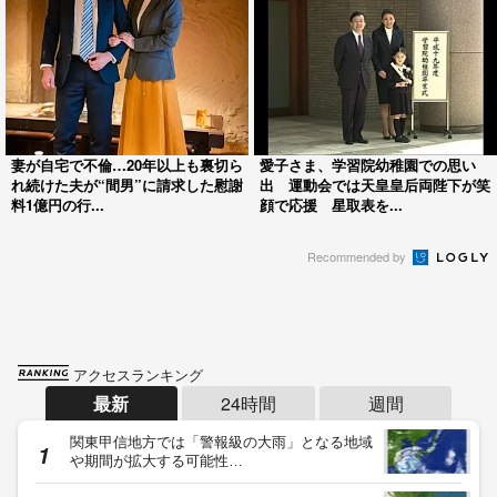
妻が自宅で不倫…20年以上も裏切ら
愛子さま、学習院幼稚園での思い
れ続けた夫が“間男”に請求した慰謝
出 運動会では天皇皇后両陛下が笑
料1億円の行...
顔で応援 星取表を...
Recommended by
アクセスランキング
最新
24時間
週間
関東甲信地方では「警報級の大雨」となる地域
や期間が拡大する可能性…