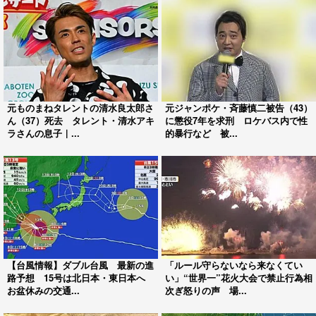
元ものまねタレントの清水良太郎さ
元ジャンポケ・斉藤慎二被告（43）
ん（37）死去 タレント・清水アキ
に懲役7年を求刑 ロケバス内で性
ラさんの息子｜...
的暴行など 被...
【台風情報】ダブル台風 最新の進
「ルール守らないなら来なくてい
路予想 15号は北日本・東日本へ
い」“世界一”花火大会で禁止行為相
お盆休みの交通...
次ぎ怒りの声 場...