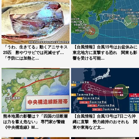
「うわ、生きてる」動くアニサキス
【台風情報】台風15号はお盆休みに
25匹 酢やワサビでは死滅せず…
東北地方に直撃する恐れ 関東も影
「予防には加熱と...
響を受ける可能...
熊本地震の影響は？「四国の活断層
【台風情報】台風13号は7日ごろ沖
は力を蓄え危ない」 専門家が警鐘
縄に直撃 勢力維持のおそれも 関
《中央構造線》M...
東や東海など太...