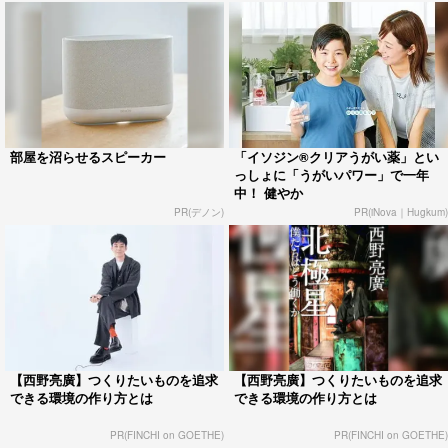
部屋を沼らせるスピーカー
「イソジン®クリアうがい薬」とい
っしょに「うがいパワー」で一年
中！ 健やか
PR(デノン)
PR(iNova｜Hugkum)
【西野亮廣】つくりたいものを追求
【西野亮廣】つくりたいものを追求
できる環境の作り方とは
できる環境の作り方とは
PR(FINCHI on GOETHE)
PR(FINCHI on GOETHE)