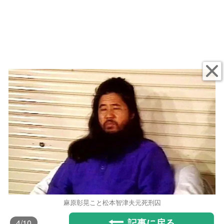
麻原彰晃こと松本智津夫元死刑囚
記事に戻る
4
/10