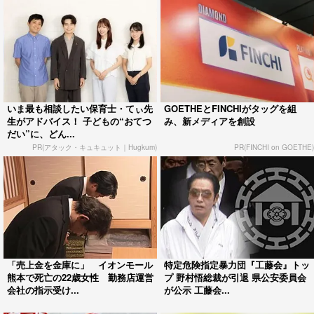
いま最も相談したい保育士・てぃ先
GOETHEとFINCHIがタッグを組
生がアドバイス！ 子どもの“おてつ
み、新メディアを創設
だい”に、どん...
PR(アタック・キュキュット｜Hugkum)
PR(FINCHI on GOETHE)
「売上金を金庫に」 イオンモール
特定危険指定暴力団『工藤会』トッ
熊本で死亡の22歳女性 勤務店運営
プ 野村悟総裁が引退 県公安委員会
会社の指示受け...
が公示 工藤会...