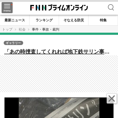
検索
最新ニュース
ランキング
そなえる防災
特集
トップ
社会
事件・事故・裁判
ギャラリー
「あの時捜査してくれれば地下鉄サリン事件
は起きなかったかも」事件から30年 猛毒VX
で殺されかけた永岡弘行夫妻が語る思い