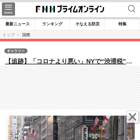
検索
最新ニュース
ランキング
そなえる防災
特集
トップ
国際
ギャラリー
【追跡】「コロナより悪い」NYで“渋滞税”導
入の落とし穴とは？鉄道の“全車両に警察官配
置”…治安悪化に老朽化問題 トランプ氏の動
き注目「最初の1週間で廃止する」