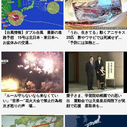
【台風情報】ダブル台風 最新の進
「うわ、生きてる」動くアニサキス
路予想 15号は北日本・東日本へ
25匹 酢やワサビでは死滅せず…
お盆休みの交通...
「予防には加熱と...
「ルール守らないなら来なくてい
愛子さま、学習院幼稚園での思い
い」“世界一”花火大会で禁止行為相
出 運動会では天皇皇后両陛下が笑
次ぎ怒りの声 場...
顔で応援 星取表を...