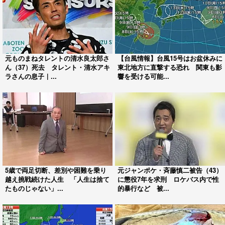
元ものまねタレントの清水良太郎さ
【台風情報】台風15号はお盆休みに
ん（37）死去 タレント・清水アキ
東北地方に直撃する恐れ 関東も影
ラさんの息子｜...
響を受ける可能...
5歳で両足切断、差別や困難を乗り
元ジャンポケ・斉藤慎二被告（43）
越え挑戦続けた人生 「人生は捨て
に懲役7年を求刑 ロケバス内で性
たものじゃない」...
的暴行など 被...