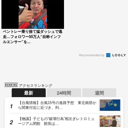
ベントレー乗り捨て猛ダッシュで逃
走…フォロワー55万人“自称インフ
ルエンサー”を...
Recommended by
アクセスランキング
最新
24時間
週間
【台風情報】台風15号の進路予想 東北南部か
ら関東付近に近づき、列…
【物議】子どもの“破壊行為”相次ぎレトロミュ
ージアム閉館 館長は…