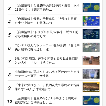
【台風情報】台風15号の進路予想と影響 あす
11日午後には関東甲信地…
【台風情報】最新の予想進路 15号は11日夜
に東北上陸か お盆休みの…
【台風情報】“トリプル台風”が再来 近づく前
から進路図の外でも大…
コンテナ積んだトレーラー3台が衝突 1台は中
央分離帯に突っ込む 運…
5歳で両足切断、差別や困難を乗り越え挑戦続
けた人生 「人生は捨てた…
北陸新幹線の荷棚からはみ出て置かれたキャリ
ーケースが落下…女性客…
「東京に帰れない…」長岡花火で最終の新幹線
乗れず124人が付近施設で…
【台風情報】台風15号は11日午後には関東甲
信地方にかなり接近し、上…