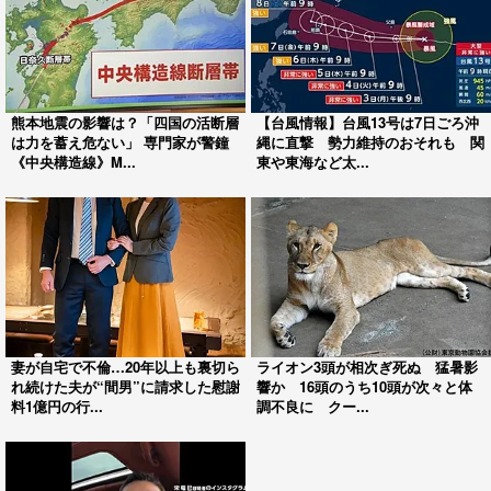
熊本地震の影響は？「四国の活断層
【台風情報】台風13号は7日ごろ沖
は力を蓄え危ない」 専門家が警鐘
縄に直撃 勢力維持のおそれも 関
《中央構造線》M...
東や東海など太...
妻が自宅で不倫…20年以上も裏切ら
ライオン3頭が相次ぎ死ぬ 猛暑影
れ続けた夫が“間男”に請求した慰謝
響か 16頭のうち10頭が次々と体
料1億円の行...
調不良に クー...