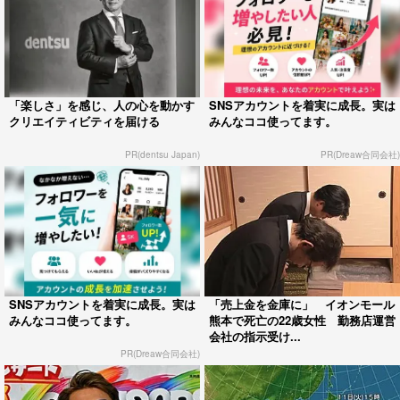
「楽しさ」を感じ、人の心を動かす
SNSアカウントを着実に成長。実は
クリエイティビティを届ける
みんなココ使ってます。
PR(dentsu Japan)
PR(Dreaw合同会社)
SNSアカウントを着実に成長。実は
「売上金を金庫に」 イオンモール
みんなココ使ってます。
熊本で死亡の22歳女性 勤務店運営
会社の指示受け...
PR(Dreaw合同会社)