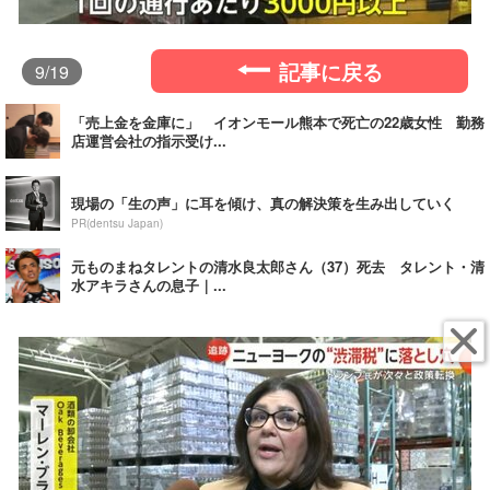
記事に戻る
9
/19
「売上金を金庫に」 イオンモール熊本で死亡の22歳女性 勤務
店運営会社の指示受け...
現場の「生の声」に耳を傾け、真の解決策を生み出していく
PR(dentsu Japan)
元ものまねタレントの清水良太郎さん（37）死去 タレント・清
水アキラさんの息子｜...