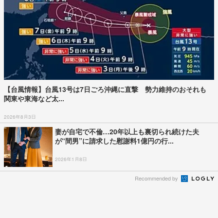
【台風情報】台風13号は7日ごろ沖縄に直撃 勢力維持のおそれも
関東や東海など太...
2026年8月3日
妻が自宅で不倫…20年以上も裏切られ続けた夫
が“間男”に請求した慰謝料1億円の行...
2026年1月8日
Recommended by