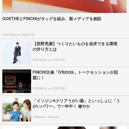
GOETHEとFINCHIがタッグを組み、新メディアを創設
PR(FINCHI on GOETHE)
【西野亮廣】つくりたいものを追求できる環境
の作り方とは
PR(FINCHI on GOETHE)
FINCHI主催「IVS2026」トークセッションが話
題に！
PR(FINCHI on GOETHE)
「イソジン®クリアうがい薬」といっしょに「う
がいパワー」で一年中！ 健やか
PR(iNova｜Hugkum)