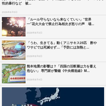
性的暴行など 被...
2026年8月5日
「ルール守らないなら来なくていい」“世界
一”花火大会で禁止行為相次ぎ怒りの声 場...
2026年8月3日
「うわ、生きてる」動くアニサキス25匹 酢や
ワサビでは死滅せず…「予防には加熱と...
2026年8月6日
熊本地震の影響は？「四国の活断層は力を蓄え
危ない」 専門家が警鐘《中央構造線》M...
2026年8月4日