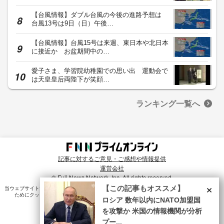
【台風情報】ダブル台風の今後の進路予想は
台風13号は9日（日）午後…
【台風情報】台風15号は来週、東日本や北日本
に接近か お盆期間中の…
愛子さま、学習院幼稚園での思い出 運動会で
は天皇皇后両陛下が笑顔…
ランキング一覧へ
記事に対するご意見・ご感想や情報提供
運営会社
© Fuji News Network, Inc. All rights reserved.
×
【この記事もオススメ】
当ウェブサイトでは、ユーザのニーズ・興味・関⼼に合致したコンテンツや広告配信を提供する
ためにクッキーを使⽤しています。詳細は、
プライバシーポリシー
をご確認ください。
ロシア 数年以内にNATO加盟国
を攻撃か 米国の情報機関が分析
プー...