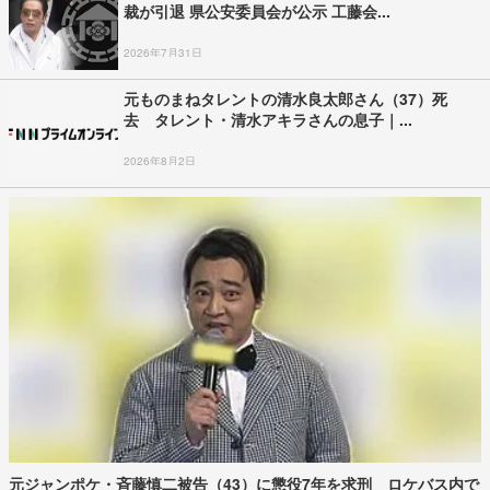
裁が引退 県公安委員会が公示 工藤会...
2026年7月31日
元ものまねタレントの清水良太郎さん（37）死
去 タレント・清水アキラさんの息子｜...
2026年8月2日
元ジャンポケ・斉藤慎二被告（43）に懲役7年を求刑 ロケバス内で