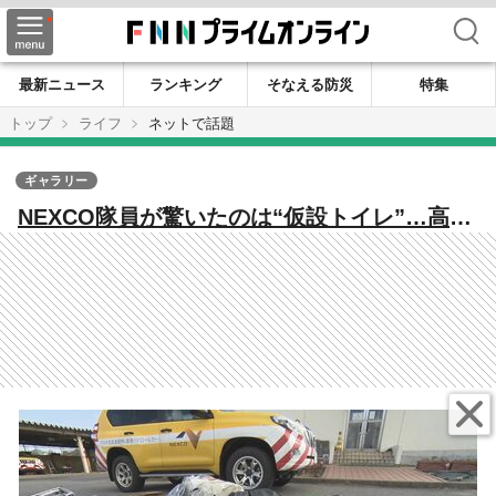
検索
最新ニュース
ランキング
そなえる防災
特集
トップ
ライフ
ネットで話題
ギャラリー
NEXCO隊員が驚いたのは“仮設トイレ”…高速
道路でほぼ毎日見つかる『落下物』命に関わ
る事故起こす危険性も