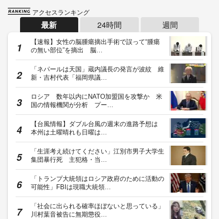
アクセスランキング
最新
24時間
週間
【速報】女性の脳腫瘍摘出手術で誤って“腫瘍
の無い部位”を摘出 脳…
「ネパールは天国」蔵内議長の発言が波紋 維
新・吉村代表「福岡県議…
ロシア 数年以内にNATO加盟国を攻撃か 米
国の情報機関が分析 プー…
【台風情報】ダブル台風の週末の進路予想は
本州は土曜晴れも日曜は…
「生涯考え続けてください」江別市男子大学生
集団暴行死 主犯格・当…
「トランプ大統領はロシア政府のために活動の
可能性」FBIは現職大統領…
「社会に出られる確率ほぼないと思っている」
川村葉音被告に無期懲役…