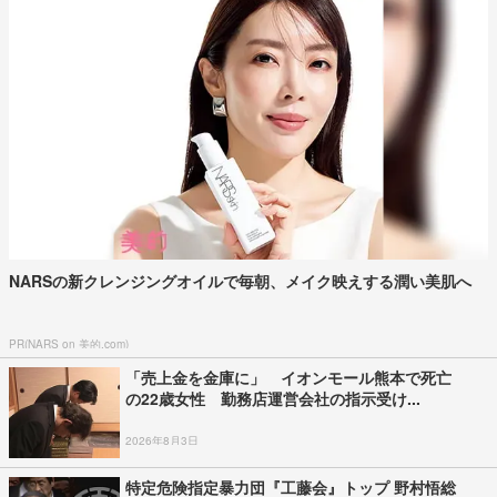
NARSの新クレンジングオイルで毎朝、メイク映えする潤い美肌へ
PR(NARS on 美的.com)
「売上金を金庫に」 イオンモール熊本で死亡
の22歳女性 勤務店運営会社の指示受け...
2026年8月3日
特定危険指定暴力団『工藤会』トップ 野村悟総