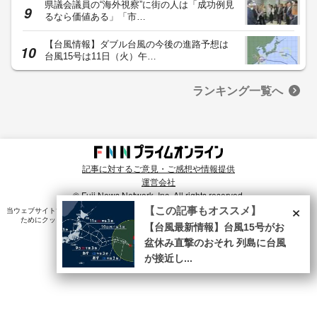
県議会議員の“海外視察”に街の人は「成功例見
るなら価値ある」「市…
【台風情報】ダブル台風の今後の進路予想は
台風15号は11日（火）午…
ランキング一覧へ
記事に対するご意見・ご感想や情報提供
運営会社
© Fuji News Network, Inc. All rights reserved.
×
【この記事もオススメ】
当ウェブサイトでは、ユーザのニーズ・興味・関⼼に合致したコンテンツや広告配信を提供する
ためにクッキーを使⽤しています。詳細は、
プライバシーポリシー
をご確認ください。
【台風最新情報】台風15号がお
盆休み直撃のおそれ 列島に台風
が接近し...