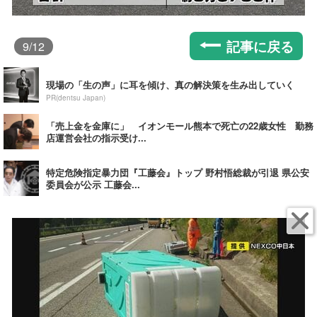
記事に戻る
9
/12
現場の「生の声」に耳を傾け、真の解決策を生み出していく
PR(dentsu Japan)
「売上金を金庫に」 イオンモール熊本で死亡の22歳女性 勤務
店運営会社の指示受け...
特定危険指定暴力団『工藤会』トップ 野村悟総裁が引退 県公安
委員会が公示 工藤会...