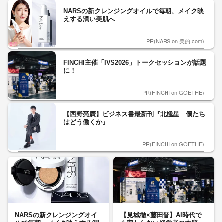
NARSの新クレンジングオイルで毎朝、メイク映
えする潤い美肌へ
PR(NARS on 美的.com)
FINCHI主催「IVS2026」トークセッションが話題
に！
PR(FINCHI on GOETHE)
【西野亮廣】ビジネス書最新刊『北極星 僕たち
はどう働くか』
PR(FINCHI on GOETHE)
NARSの新クレンジングオイ
【見城徹×藤田晋】AI時代で