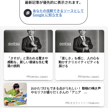
「さすが」と言われる驚きや
「楽しさ」を感じ、人の心を
感動を。新しい価値を生む電
動かすクリエイティビティを
通の挑戦
届ける
PR(dentsu Japan)
PR(dentsu Japan)
おかたづけもできる点がうれしい！ 動物の鳴き声
やセリフが盛りだくさんの「アニア ...
PR(タカラトミー｜Hugkum)