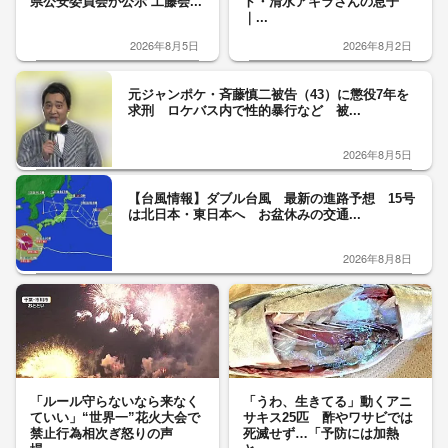
県公安委員会が公示 工藤会...
ト・清水アキラさんの息子
｜...
2026年8月5日
2026年8月2日
元ジャンポケ・斉藤慎二被告（43）に懲役7年を
求刑 ロケバス内で性的暴行など 被...
2026年8月5日
【台風情報】ダブル台風 最新の進路予想 15号
は北日本・東日本へ お盆休みの交通...
2026年8月8日
「ルール守らないなら来なく
「うわ、生きてる」動くアニ
ていい」“世界一”花火大会で
サキス25匹 酢やワサビでは
禁止行為相次ぎ怒りの声
死滅せず…「予防には加熱