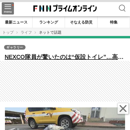
検索
最新ニュース
ランキング
そなえる防災
特集
トップ
ライフ
ネットで話題
ギャラリー
NEXCO隊員が驚いたのは“仮設トイレ”…高速
道路でほぼ毎日見つかる『落下物』命に関わ
る事故起こす危険性も