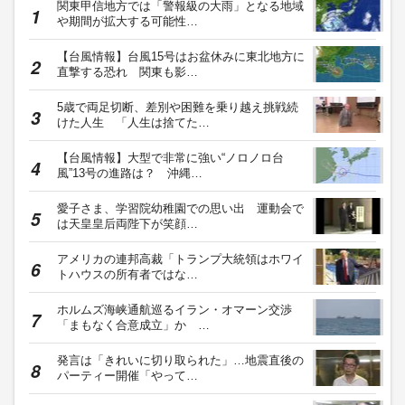
関東甲信地方では「警報級の大雨」となる地域
や期間が拡大する可能性…
【台風情報】台風15号はお盆休みに東北地方に
直撃する恐れ 関東も影…
5歳で両足切断、差別や困難を乗り越え挑戦続
けた人生 「人生は捨てた…
【台風情報】大型で非常に強い“ノロノロ台
風”13号の進路は？ 沖縄…
愛子さま、学習院幼稚園での思い出 運動会で
は天皇皇后両陛下が笑顔…
アメリカの連邦高裁「トランプ大統領はホワイ
トハウスの所有者ではな…
ホルムズ海峡通航巡るイラン・オマーン交渉
「まもなく合意成立」か …
発言は「きれいに切り取られた」…地震直後の
パーティー開催「やって…