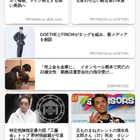
ルで毎朝、メイク映えする潤
も変わらない経営者の本質
い美肌へ
PR(NARS on 美的.com)
PR(FINCHI on GOETHE)
GOETHEとFINCHIがタッグを組み、新メディア
を創設
PR(FINCHI on GOETHE)
「売上金を金庫に」 イオンモール熊本で死亡の
22歳女性 勤務店運営会社の指示受け...
2026年8月3日
特定危険指定暴力団『工藤
元ものまねタレントの清水良
会』トップ 野村悟総裁が引退
太郎さん（37）死去 タレン