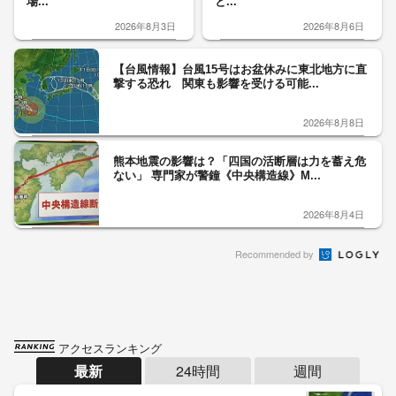
場...
と...
2026年8月3日
2026年8月6日
【台風情報】台風15号はお盆休みに東北地方に直
撃する恐れ 関東も影響を受ける可能...
2026年8月8日
熊本地震の影響は？「四国の活断層は力を蓄え危
ない」 専門家が警鐘《中央構造線》M...
2026年8月4日
Recommended by
アクセスランキング
最新
24時間
週間