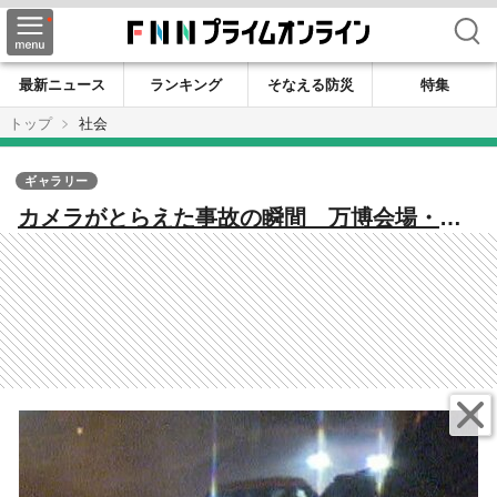
検索
最新ニュース
ランキング
そなえる防災
特集
トップ
社会
ギャラリー
カメラがとらえた事故の瞬間 万博会場・夢
洲で相次ぐ危険運転 火花散らして暴走…大
阪市は一部道路を封鎖へ