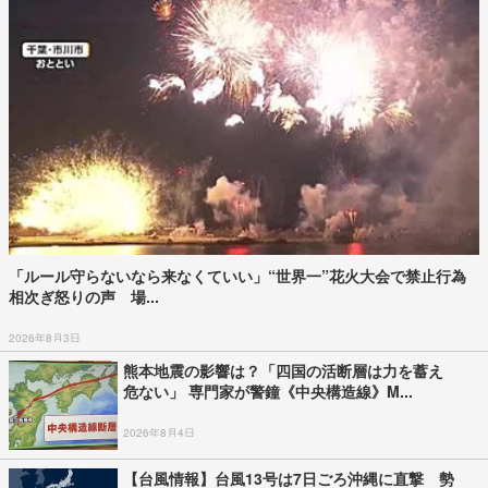
「ルール守らないなら来なくていい」“世界一”花火大会で禁止行為
相次ぎ怒りの声 場...
2026年8月3日
熊本地震の影響は？「四国の活断層は力を蓄え
危ない」 専門家が警鐘《中央構造線》M...
2026年8月4日
【台風情報】台風13号は7日ごろ沖縄に直撃 勢