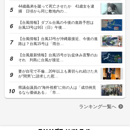
44歳義弟を蹴って死亡させたか 41歳女を逮
捕 日頃から同じ敷地内の…
【台風情報】ダブル台風の今後の進路予想は
台風13号は9日（日）午後…
【台風情報】台風13号が沖縄最接近、今後の進
路は？台風15号は「雨台…
【台風最新情報】台風15号がお盆休み直撃のお
それ 列島に台風が接近…
妻が自宅で不倫…20年以上も裏切られ続けた夫
が“間男”に請求した慰…
県議会議員の“海外視察”に街の人は「成功例見
るなら価値ある」「市…
ランキング一覧へ