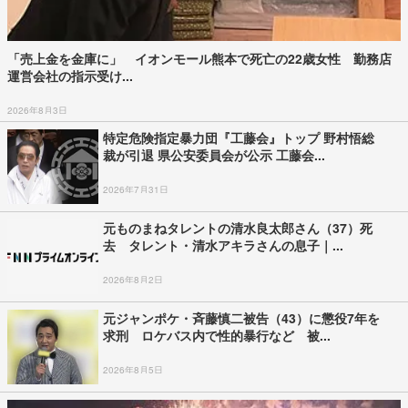
「売上金を金庫に」 イオンモール熊本で死亡の22歳女性 勤務店
運営会社の指示受け...
2026年8月3日
特定危険指定暴力団『工藤会』トップ 野村悟総
裁が引退 県公安委員会が公示 工藤会...
2026年7月31日
元ものまねタレントの清水良太郎さん（37）死
去 タレント・清水アキラさんの息子｜...
2026年8月2日
元ジャンポケ・斉藤慎二被告（43）に懲役7年を
求刑 ロケバス内で性的暴行など 被...
2026年8月5日