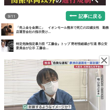
記事に戻る
9
/11
「売上金を金庫に」 イオンモール熊本で死亡の22歳女性 勤務
店運営会社の指示受け...
特定危険指定暴力団『工藤会』トップ 野村悟総裁が引退 県公安
委員会が公示 工藤会...