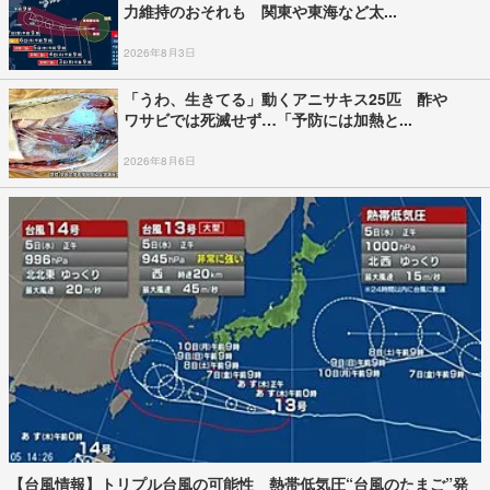
力維持のおそれも 関東や東海など太...
2026年8月3日
「うわ、生きてる」動くアニサキス25匹 酢や
ワサビでは死滅せず…「予防には加熱と...
2026年8月6日
【台風情報】トリプル台風の可能性 熱帯低気圧“台風のたまご”発