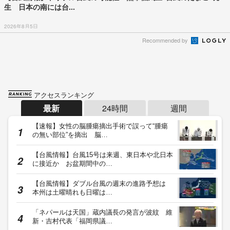
生 日本の南には台...
2026年8月5日
Recommended by
アクセスランキング
最新
24時間
週間
【速報】女性の脳腫瘍摘出手術で誤って“腫瘍
の無い部位”を摘出 脳…
【台風情報】台風15号は来週、東日本や北日本
に接近か お盆期間中の…
【台風情報】ダブル台風の週末の進路予想は
本州は土曜晴れも日曜は…
「ネパールは天国」蔵内議長の発言が波紋 維
新・吉村代表「福岡県議…