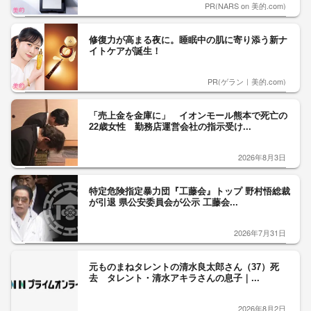
PR(NARS on 美的.com)
修復力が高まる夜に。睡眠中の肌に寄り添う新ナ
イトケアが誕生！
PR(ゲラン｜美的.com)
「売上金を金庫に」 イオンモール熊本で死亡の
22歳女性 勤務店運営会社の指示受け...
2026年8月3日
特定危険指定暴力団『工藤会』トップ 野村悟総裁
が引退 県公安委員会が公示 工藤会...
2026年7月31日
元ものまねタレントの清水良太郎さん（37）死
去 タレント・清水アキラさんの息子｜...
2026年8月2日