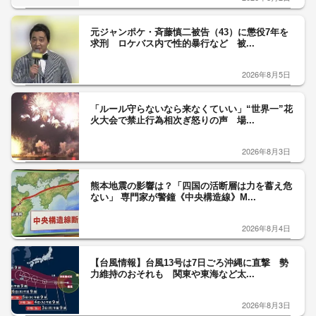
元ジャンポケ・斉藤慎二被告（43）に懲役7年を
求刑 ロケバス内で性的暴行など 被...
2026年8月5日
「ルール守らないなら来なくていい」“世界一”花
火大会で禁止行為相次ぎ怒りの声 場...
2026年8月3日
熊本地震の影響は？「四国の活断層は力を蓄え危
ない」 専門家が警鐘《中央構造線》M...
2026年8月4日
【台風情報】台風13号は7日ごろ沖縄に直撃 勢
力維持のおそれも 関東や東海など太...
2026年8月3日