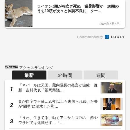
ライオン3頭が相次ぎ死ぬ 猛暑影響か 18頭の
うち10頭が次々と体調不良に クー...
2026年8月3日
Recommended by
アクセスランキング
最新
24時間
週間
「ネパールは天国」蔵内議長の発言が波紋 維
新・吉村代表「福岡県議…
妻が自宅で不倫…20年以上も裏切られ続けた夫
が“間男”に請求した慰…
「うわ、生きてる」動くアニサキス25匹 酢や
ワサビでは死滅せず…「…