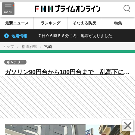
検索
最新ニュース
ランキング
そなえる防災
特集
地震情報
７日０６時５６分ころ、地震がありました。
トップ
都道府県
宮崎
ギャラリー
ガソリン90円台から180円台まで 乱高下に翻
弄された「あの1年」【榎木田朱美の宮崎アー
カイブ・2008年】