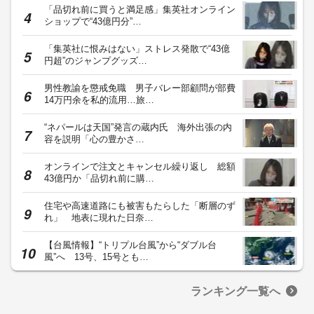
「品切れ前に買うと満足感」集英社オンライン
ショップで“43億円分”…
「集英社に恨みはない」ストレス発散で“43億
円超”のジャンプグッズ…
男性教諭を懲戒免職 男子バレー部顧問が部費
14万円余を私的流用…旅…
“ネパールは天国”発言の蔵内氏 海外出張の内
容を説明「心の豊かさ…
オンラインで注文とキャンセル繰り返し 総額
43億円か「品切れ前に購…
住宅や高速道路にも被害もたらした「断層のず
れ」 地表に現れた日奈…
【台風情報】“トリプル台風”から“ダブル台
風”へ 13号、15号とも…
ランキング一覧へ