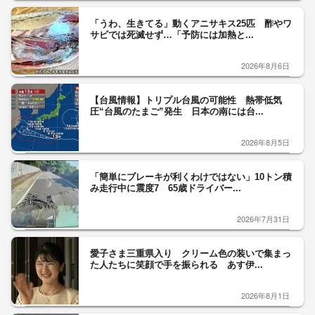
「うわ、生きてる」動くアニサキス25匹 酢やワ
サビでは死滅せず…「予防には加熱と...
2026年8月6日
【台風情報】トリプル台風の可能性 熱帯低気
圧“台風のたまご”発生 日本の南には台...
2026年8月5日
「簡単にブレーキが利くわけではない」10トン積
み走行中に震度7 65歳ドライバー...
2026年7月31日
愛子さま三重県入り クリーム色の装いで集まっ
た人たちに笑顔で手を振られる あす伊...
2026年8月1日