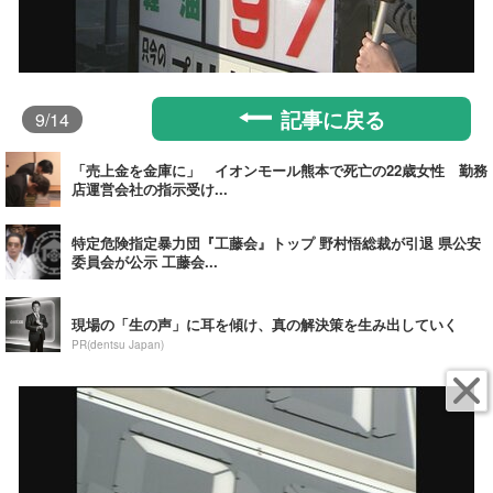
記事に戻る
9
/14
「売上金を金庫に」 イオンモール熊本で死亡の22歳女性 勤務
店運営会社の指示受け...
特定危険指定暴力団『工藤会』トップ 野村悟総裁が引退 県公安
委員会が公示 工藤会...
現場の「生の声」に耳を傾け、真の解決策を生み出していく
PR(dentsu Japan)