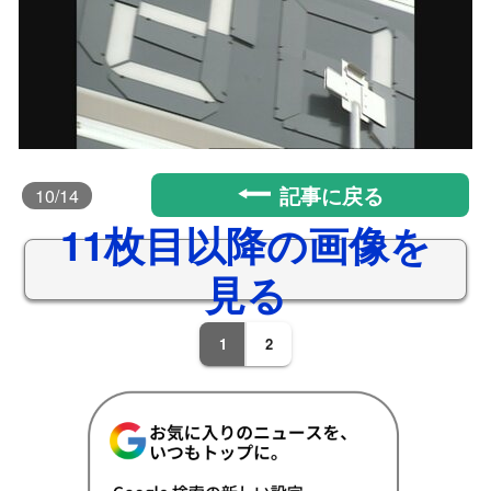
記事に戻る
10
/14
11枚目以降の画像を
見る
1
2