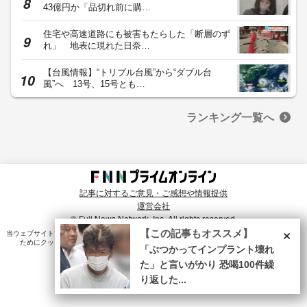
43億円か「品切れ前に購…
住宅や高速道路にも被害もたらした「断層のず
れ」 地表に現れた日奈…
【台風情報】“トリプル台風”から“ダブル台
風”へ 13号、15号とも…
ランキング一覧へ
記事に対するご意見・ご感想や情報提供
運営会社
© Fuji News Network, Inc. All rights reserved.
×
【この記事もオススメ】
当ウェブサイトでは、ユーザのニーズ・興味・関⼼に合致したコンテンツや広告配信を提供する
ためにクッキーを使⽤しています。詳細は、
プライバシーポリシー
をご確認ください。
「ぶつかってインプラント壊れ
た」と言いがかり 恐喝100件繰
り返した...