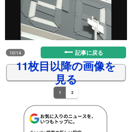
記事に戻る
10
/14
11枚目以降の画像を
見る
1
2