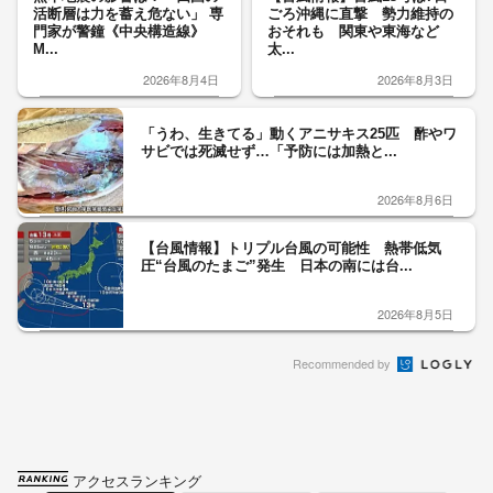
活断層は力を蓄え危ない」 専
ごろ沖縄に直撃 勢力維持の
門家が警鐘《中央構造線》
おそれも 関東や東海など
M...
太...
2026年8月4日
2026年8月3日
「うわ、生きてる」動くアニサキス25匹 酢やワ
サビでは死滅せず…「予防には加熱と...
2026年8月6日
【台風情報】トリプル台風の可能性 熱帯低気
圧“台風のたまご”発生 日本の南には台...
2026年8月5日
Recommended by
アクセスランキング