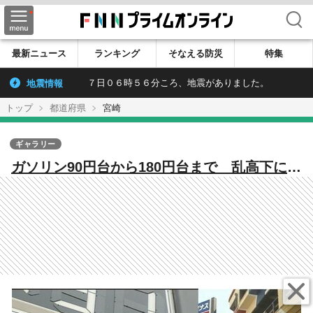
検索
最新ニュース
ランキング
そなえる防災
特集
地震情報
７日０６時５６分ころ、地震がありました。
トップ
都道府県
宮崎
ギャラリー
ガソリン90円台から180円台まで 乱高下に翻
弄された「あの1年」【榎木田朱美の宮崎アー
カイブ・2008年】