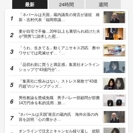
最新
24時間
週間
「ネパールは天国」蔵内議長の発言が波紋 維
新・吉村代表「福岡県議…
妻が自宅で不倫…20年以上も裏切られ続けた夫
が“間男”に請求した慰…
「うわ、生きてる」動くアニサキス25匹 酢や
ワサビでは死滅せず…「…
「品切れ前に買うと満足感」集英社オンライン
ショップで“43億円分”…
「集英社に恨みはない」ストレス発散で“43億
円超”のジャンプグッズ…
男性教諭を懲戒免職 男子バレー部顧問が部費
14万円余を私的流用…旅…
“ネパールは天国”発言の蔵内氏 海外出張の内
容を説明「心の豊かさ…
オンラインで注文とキャンセル繰り返し 総額