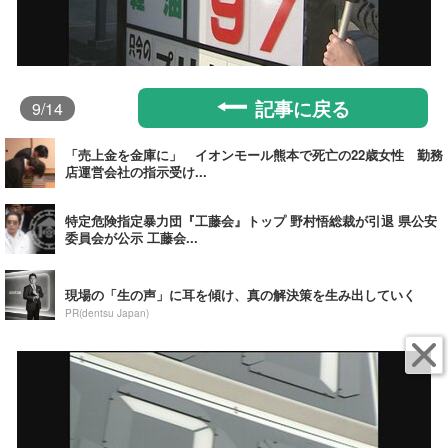
記事に戻る
9
/14
「売上金を金庫に」 イオンモール熊本で死亡の22歳女性 勤務
店運営会社の指示受け...
特定危険指定暴力団『工藤会』トップ 野村悟総裁が引退 県公安
委員会が公示 工藤会...
現場の「生の声」に耳を傾け、真の解決策を生み出していく
PR(dentsu Japan)