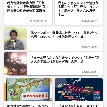
特定危険指定暴力団『工藤
元ものまねタレントの清水良
会』トップ 野村悟総裁が引退
太郎さん（37）死去 タレン
県公安委員会が公示 工藤会...
ト・清水アキラさんの息子
｜...
2026年7月31日
2026年8月2日
元ジャンポケ・斉藤慎二被告（43）に懲役7年を
求刑 ロケバス内で性的暴行など 被...
2026年8月5日
「ルール守らないなら来なくていい」“世界一”花
火大会で禁止行為相次ぎ怒りの声 場...
2026年8月3日
熊本地震の影響は？「四国の
【台風情報】台風13号は7日