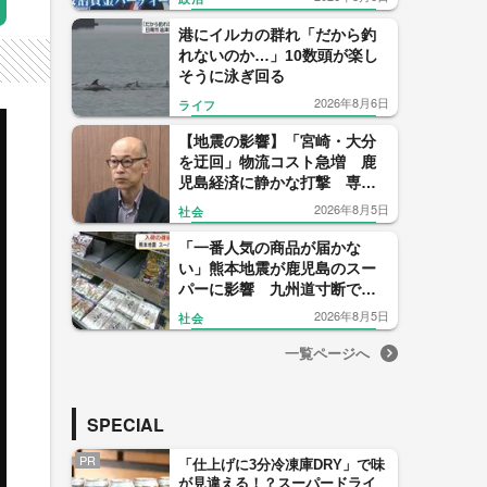
【福岡発】
港にイルカの群れ「だから釣
れないのか…」10数頭が楽し
そうに泳ぎ回る
2026年8月6日
ライフ
【地震の影響】「宮崎・大分
を迂回」物流コスト急増 鹿
児島経済に静かな打撃 専門
家「正常化に想定以上の時
2026年8月5日
社会
間」
「一番人気の商品が届かな
い」熊本地震が鹿児島のスー
パーに影響 九州道寸断で物
流に打撃
2026年8月5日
社会
一覧ページへ
SPECIAL
PR
「仕上げに3分冷凍庫DRY」で味
が見違える！？スーパードライ