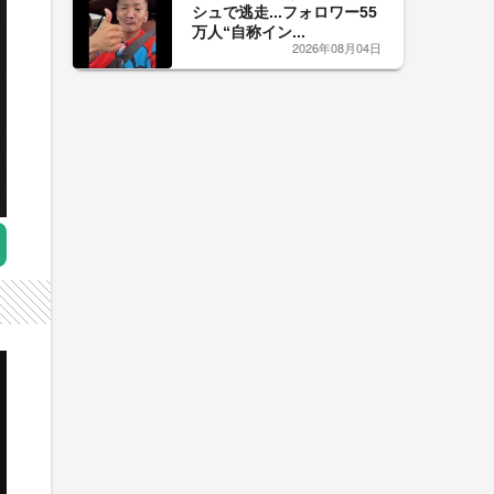
シュで逃走...フォロワー55
万人“自称イン...
2026年08月04日