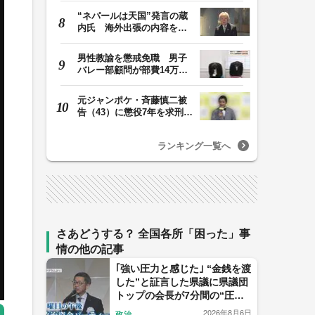
“ネパールは天国”発言の蔵
内氏 海外出張の内容を説
明「心の豊かさ…
男性教諭を懲戒免職 男子
バレー部顧問が部費14万円
余を私的流用…旅…
元ジャンポケ・斉藤慎二被
告（43）に懲役7年を求刑
ロケバス内で性的…
ランキング一覧へ
さあどうする？ 全国各所「困った」事
情の他の記事
｢強い圧力と感じた｣ “金銭を渡
した”と証言した県議に県議団
トップの会長が7分間の“圧
力？電話” ｢感情的になった｣
2026年8月6日
政治