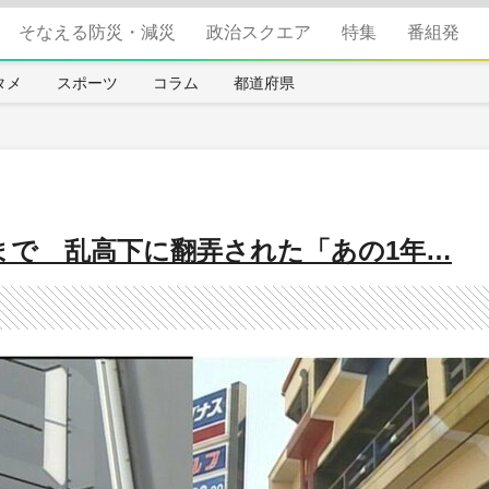
そなえる防災・減災
政治スクエア
特集
番組発
タメ
スポーツ
コラム
都道府県
台まで 乱高下に翻弄された「あの1年…