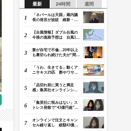
最新
24時間
週間
「ネパールは天国」蔵内議
長の発言が波紋 維新・吉
村代表「福岡県議…
【台風情報】ダブル台風の
今後の進路予想は 台風13
号は8日（土）にか…
妻が自宅で不倫…20年以上
も裏切られ続けた夫が“間
男”に請求した慰…
「うわ、生きてる」動くア
ニサキス25匹 酢やワサビ
では死滅せず…「…
「品切れ前に買うと満足
感」集英社オンラインショ
ップで“43億円分”…
「集英社に恨みはない」ス
トレス発散で“43億円超”の
ジャンプグッズ…
オンラインで注文とキャン
セル繰り返し 総額43億円
か「品切れ前に購…