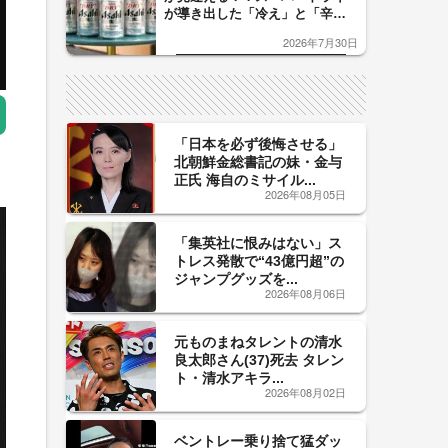
が導き出した「冷え」と「辛
口」のおいしい関係 青く変化
2026年7月30日
した「辛口カーブ」が飲み頃の
サイン！
「日本を必ず後悔させる」
北朝鮮金総書記の妹・金与
正氏 海自のミサイル...
2026年08月05日
「集英社に恨みはない」ス
トレス発散で“43億円超”の
ジャンプグッズを...
2026年08月06日
元ものまねタレントの清水
良太郎さん(37)死去 タレン
ト・清水アキラ...
2026年08月02日
ベントレー乗り捨て猛ダッ