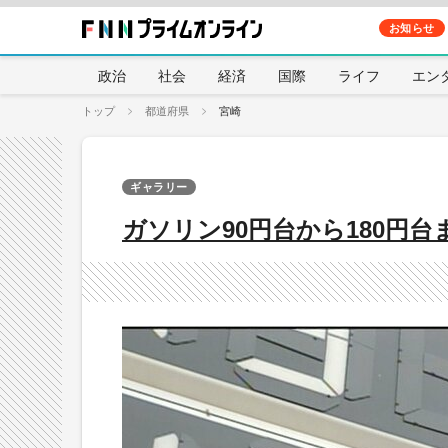
お知らせ
政治
社会
経済
国際
ライフ
エン
トップ
都道府県
宮崎
ギャラリー
ガソリン90円台から180円