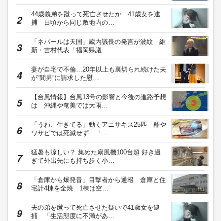
44歳義弟を蹴って死亡させたか 41歳女を逮
捕 日頃から同じ敷地内の…
「ネパールは天国」蔵内議長の発言が波紋 維
新・吉村代表「福岡県議…
妻が自宅で不倫…20年以上も裏切られ続けた夫
が“間男”に請求した慰…
【台風情報】台風13号の影響と今後の進路予想
は 沖縄や奄美では大雨…
「うわ、生きてる」動くアニサキス25匹 酢や
ワサビでは死滅せず…「…
猛暑も涼しい？ 集めた扇風機100台超 好き過
ぎて外出先にも持ち歩く小…
「倉庫から爆発音」目撃者から通報 倉庫と住
宅計4棟を全焼 1棟は空…
夫の弟を蹴って死亡させた疑いで41歳女を逮
捕 「生活態度に不満があ…