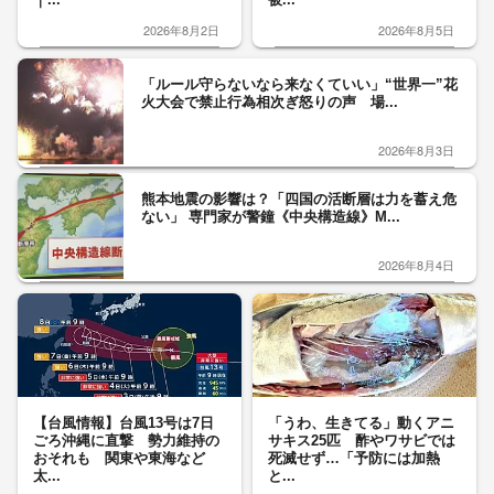
2026年8月2日
2026年8月5日
「ルール守らないなら来なくていい」“世界一”花
火大会で禁止行為相次ぎ怒りの声 場...
2026年8月3日
熊本地震の影響は？「四国の活断層は力を蓄え危
ない」 専門家が警鐘《中央構造線》M...
2026年8月4日
【台風情報】台風13号は7日
「うわ、生きてる」動くアニ
ごろ沖縄に直撃 勢力維持の
サキス25匹 酢やワサビでは
おそれも 関東や東海など
死滅せず…「予防には加熱
太...
と...