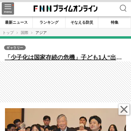
検索
最新ニュース
ランキング
そなえる防災
特集
トップ
国際
アジア
ギャラリー
「少子化は国家存続の危機」子ども1人“出産
祝い”1000万円超 出生率“世界最低”の韓国企
業が異次元の少子化対策、出生数1.5倍超