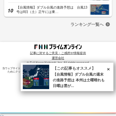
【台風情報】ダブル台風の進路予想は 台風13
号は8日（土）正午には東…
ランキング一覧へ
記事に対するご意見・ご感想や情報提供
運営会社
© Fuji News Network, Inc. All rights reserved.
×
【この記事もオススメ】
当ウェブサイトでは、ユーザのニーズ・興味・関⼼に合致したコンテンツや広告配信を提供する
ためにクッキーを使⽤しています。詳細は、
プライバシーポリシー
をご確認ください。
【台風情報】ダブル台風の週末
の進路予想は 本州は土曜晴れも
日曜は雲が...