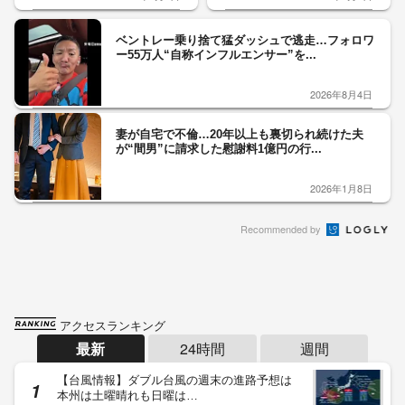
ベントレー乗り捨て猛ダッシュで逃走…フォロワ
ー55万人“自称インフルエンサー”を...
2026年8月4日
妻が自宅で不倫…20年以上も裏切られ続けた夫
が“間男”に請求した慰謝料1億円の行...
2026年1月8日
Recommended by
アクセスランキング
最新
24時間
週間
【台風情報】ダブル台風の週末の進路予想は
本州は土曜晴れも日曜は…