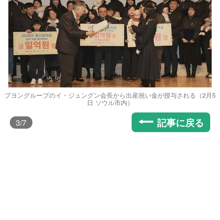
プヨングループのイ・ジュングン会長から出産祝い金が授与される（2月5
日 ソウル市内）
記事に戻る
3
/7