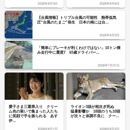
2026年8月3日
2026年8月6日
【台風情報】トリプル台風の可能性 熱帯低気
圧“台風のたまご”発生 日本の南には台...
2026年8月5日
「簡単にブレーキが利くわけではない」10トン積
み走行中に震度7 65歳ドライバー...
2026年7月31日
愛子さま三重県入り クリー
ライオン3頭が相次ぎ死ぬ
ム色の装いで集まった人たち
猛暑影響か 18頭のうち10頭
に笑顔で手を振られる あす
が次々と体調不良に クー...
伊...
2026年8月1日
2026年8月3日