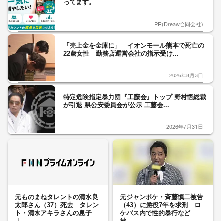
ってます。
PR(Dreaw合同会社)
「売上金を金庫に」 イオンモール熊本で死亡の
22歳女性 勤務店運営会社の指示受け...
2026年8月3日
特定危険指定暴力団『工藤会』トップ 野村悟総裁
が引退 県公安委員会が公示 工藤会...
2026年7月31日
元ものまねタレントの清水良
元ジャンポケ・斉藤慎二被告
太郎さん（37）死去 タレン
（43）に懲役7年を求刑 ロ
ト・清水アキラさんの息子
ケバス内で性的暴行など
｜...
被...