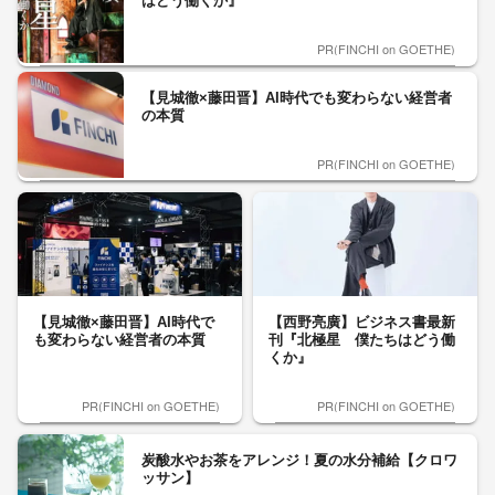
はどう働くか』
PR(FINCHI on GOETHE)
【見城徹×藤田晋】AI時代でも変わらない経営者
の本質
PR(FINCHI on GOETHE)
【見城徹×藤田晋】AI時代で
【西野亮廣】ビジネス書最新
も変わらない経営者の本質
刊『北極星 僕たちはどう働
くか』
PR(FINCHI on GOETHE)
PR(FINCHI on GOETHE)
炭酸水やお茶をアレンジ！夏の水分補給【クロワ
ッサン】