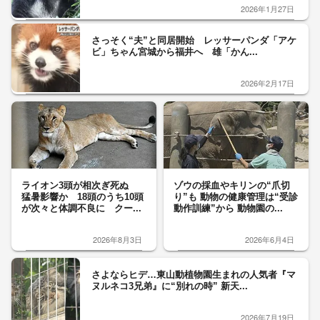
2026年1月27日
さっそく“夫”と同居開始 レッサーパンダ「アケ
ビ」ちゃん宮城から福井へ 雄「かん...
2026年2月17日
ライオン3頭が相次ぎ死ぬ
ゾウの採血やキリンの“爪切
猛暑影響か 18頭のうち10頭
り”も 動物の健康管理は“受診
が次々と体調不良に クー...
動作訓練”から 動物園の...
2026年8月3日
2026年6月4日
さよならヒデ…東山動植物園生まれの人気者『マ
ヌルネコ3兄弟』に“別れの時” 新天...
2026年7月19日