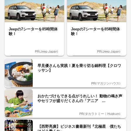
Jeepの7シーターを85時間体
Jeepの7シーターを85時間体
験！
験！
PR(Jeep Japan)
PR(Jeep Japan)
早見優さんも実践！夏を乗り切る鍋料理【クロワ
ッサン】
PR(マガジンハウス)
おかたづけもできる点がうれしい！ 動物の鳴き声
やセリフが盛りだくさんの「アニア ...
PR(タカラトミー｜Hugkum)
【西野亮廣】ビジネス書最新刊『北極星 僕たち