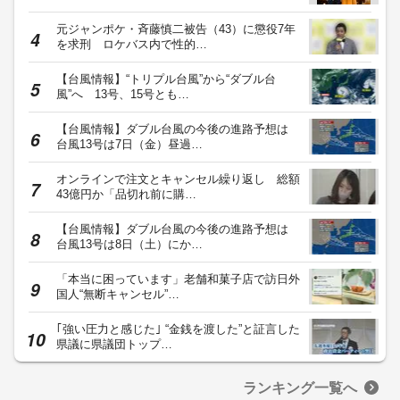
元ジャンポケ・斉藤慎二被告（43）に懲役7年
を求刑 ロケバス内で性的…
【台風情報】“トリプル台風”から“ダブル台
風”へ 13号、15号とも…
【台風情報】ダブル台風の今後の進路予想は
台風13号は7日（金）昼過…
オンラインで注文とキャンセル繰り返し 総額
43億円か「品切れ前に購…
【台風情報】ダブル台風の今後の進路予想は
台風13号は8日（土）にか…
「本当に困っています」老舗和菓子店で訪日外
国人“無断キャンセル”…
｢強い圧力と感じた｣ “金銭を渡した”と証言した
県議に県議団トップ…
ランキング一覧へ