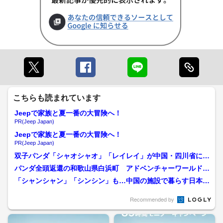
こちらも読まれています
Jeepで家族と夏一番の大冒険へ！
PR(Jeep Japan)
Jeepで家族と夏一番の大冒険へ！
PR(Jeep Japan)
双子パンダ「シャオシャオ」「レイレイ」が中国・四川省に到
着…姉「シャンシャン」と...
パンダ全頭返還の和歌山県白浜町 アドベンチャーワールドは
どうなったのか…飼育スタ...
「シャンシャン」「シンシン」も…中国の施設で暮らす日本に
いたパンダたち 「シャオ...
Recommended by