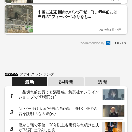
中国に返還 国内のパンダ“ゼロ”に 45年前には…
当時の“フィーバー”ぶりをも...
2026年1月27日
Recommended by
アクセスランキング
最新
24時間
週間
「品切れ前に買うと満足感」集英社オンライン
ショップで“43億円分”…
“ネパールは天国”発言の蔵内氏 海外出張の内
容を説明「心の豊かさ…
妻が自宅で不倫…20年以上も裏切られ続けた夫
が“間男”に請求した慰…