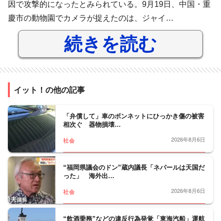
因で攻撃的になったとみられている。9月19日、中国・重
慶市の動物園でカメラが捉えたのは、ジャイ…
続きを読む
イット！の他の記事
「弁償して」車のボンネットにひっかき傷の被害
相次ぐ 器物損壊…
2026年8月6日
社会
“福岡県議会のドン”蔵内議長「ネパールは天国だ
った」 海外出…
2026年8月6日
社会
“飲酒乗務”などの違反行為発覚「東海汽船」運航