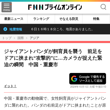
検索
最新ニュース
ランキング
そなえる防災
特集
地震情報
６日１６時１８分ころ、地震がありました。
トップ
国際
アジア
ジャイアントパンダが飼育員を襲う 前足を
ドアに挟まれ“攻撃的”に…カメラが捉えた緊
迫の瞬間 中国・重慶市
イット！
2024年10月1日 火曜 午後3:10
中国・重慶市の動物園で、女性飼育員がジャイアントパン
ダに襲われた。パンダの右前足がドアに挟まれたことが原