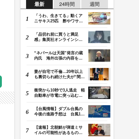
最新
24時間
週間
「うわ、生きてる」動くア
ニサキス25匹 酢やワサビ
では死滅せず…「…
「品切れ前に買うと満足
感」集英社オンラインショ
ップで“43億円分”…
“ネパールは天国”発言の蔵
内氏 海外出張の内容を説
明「心の豊かさ…
妻が自宅で不倫…20年以上
も裏切られ続けた夫が“間
男”に請求した慰…
衝突から10秒で3人逃走 軽
自動車が市電に突っ込む一
部始終をドラレコ…
【台風情報】ダブル台風の
今後の進路予想は 台風13
号は7日（金）昼過…
【速報】北朝鮮が弾道ミサ
イルの可能性があるものを
発射 金与正氏「…