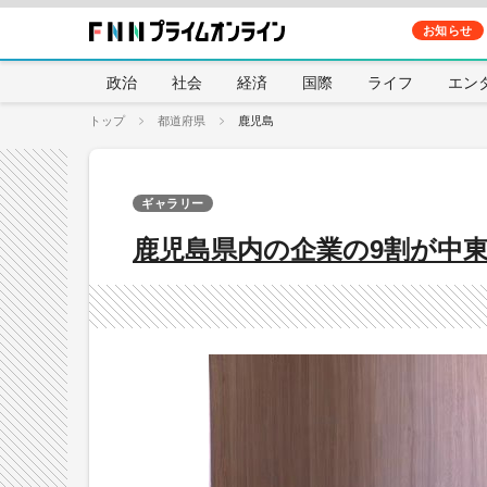
お知らせ
政治
社会
経済
国際
ライフ
エン
トップ
都道府県
鹿児島
ギャラリー
鹿児島県内の企業の9割が中