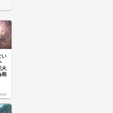
ない
い
花火
為相
声
8月3日