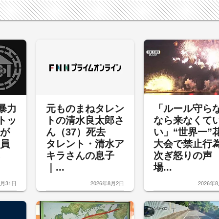
暴力
元ものまねタレン
「ルール守ら
トッ
トの清水良太郎さ
なら来なくて
裁が
ん（37）死去
い」“世界一”
委員
タレント・清水ア
大会で禁止行
キラさんの息子
次ぎ怒りの
｜...
場...
7月31日
2026年8月2日
2026年