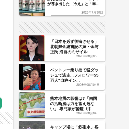
が導き出した「冷え」と「辛
口」のおいしい関係 青く変化
2026年7月30日
した「辛口カーブ」が飲み頃の
サイン！
「日本を必ず後悔させる」
北朝鮮金総書記の妹・金与
正氏 海自のミサイル...
2026年08月05日
ベントレー乗り捨て猛ダッ
シュで逃走...フォロワー55
万人“自称イン...
2026年08月04日
熊本地震の影響は?「四国
の活断層は力を蓄え危な
い」 専門家が警鐘《中...
2026年08月04日
キャンプ場に「鉄砲水」客