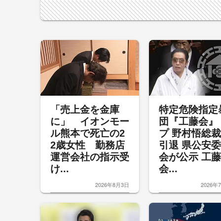
「売上金を金庫
特定危険指定
に」 イオンモー
団『工藤会』
ル熊本で死亡の2
プ 野村悟総
2歳女性 勤務店
引退 県公安
運営会社の指示受
会が公示 工藤
け...
会...
2026年8月3日
2026年