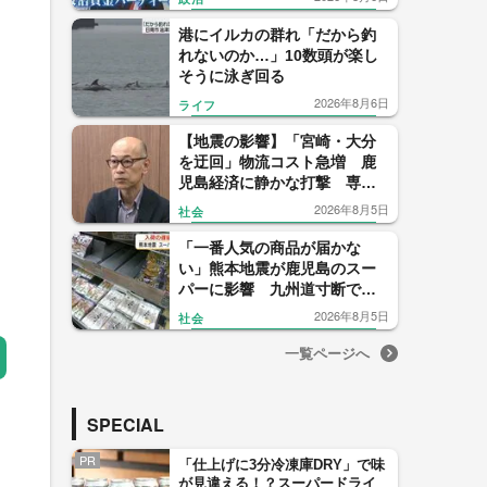
【福岡発】
港にイルカの群れ「だから釣
れないのか…」10数頭が楽し
そうに泳ぎ回る
2026年8月6日
ライフ
【地震の影響】「宮崎・大分
を迂回」物流コスト急増 鹿
児島経済に静かな打撃 専門
家「正常化に想定以上の時
2026年8月5日
社会
間」
「一番人気の商品が届かな
い」熊本地震が鹿児島のスー
パーに影響 九州道寸断で物
流に打撃
2026年8月5日
社会
一覧ページへ
SPECIAL
PR
「仕上げに3分冷凍庫DRY」で味
が見違える！？スーパードライ