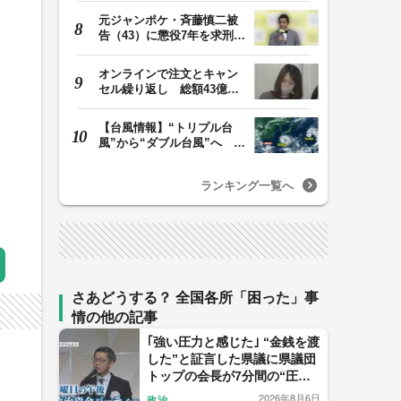
元ジャンポケ・斉藤慎二被
告（43）に懲役7年を求刑
ロケバス内で性的…
オンラインで注文とキャン
セル繰り返し 総額43億円
か「品切れ前に購…
【台風情報】“トリプル台
風”から“ダブル台風”へ 13
号、15号とも…
ランキング一覧へ
さあどうする？ 全国各所「困った」事
情の他の記事
｢強い圧力と感じた｣ “金銭を渡
した”と証言した県議に県議団
トップの会長が7分間の“圧
力？電話” ｢感情的になった｣
2026年8月6日
政治