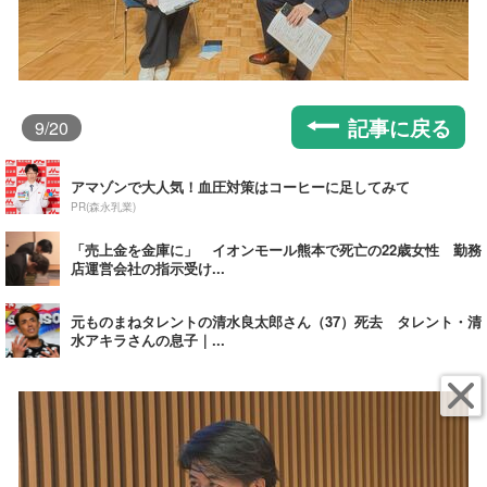
記事に戻る
9
/20
アマゾンで大人気！血圧対策はコーヒーに足してみて
PR(森永乳業)
「売上金を金庫に」 イオンモール熊本で死亡の22歳女性 勤務
店運営会社の指示受け...
元ものまねタレントの清水良太郎さん（37）死去 タレント・清
水アキラさんの息子｜...