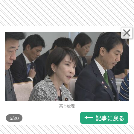
高市総理
記事に戻る
5
/20