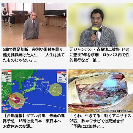
5歳で両足切断、差別や困難を乗り
元ジャンポケ・斉藤慎二被告（43）
越え挑戦続けた人生 「人生は捨て
に懲役7年を求刑 ロケバス内で性
たものじゃない」...
的暴行など 被...
【台風情報】ダブル台風 最新の進
「うわ、生きてる」動くアニサキス
路予想 15号は北日本・東日本へ
25匹 酢やワサビでは死滅せず…
お盆休みの交通...
「予防には加熱と...