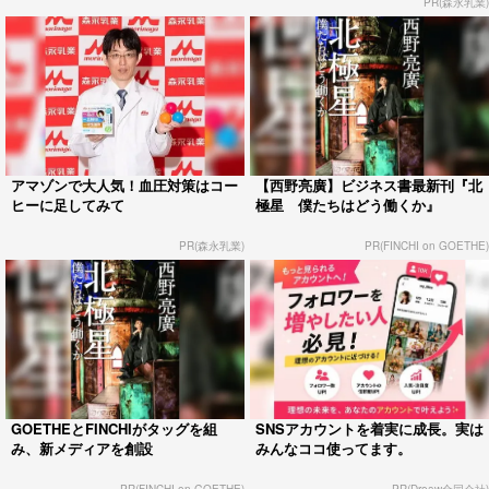
PR(森永乳業)
アマゾンで大人気！血圧対策はコー
【西野亮廣】ビジネス書最新刊『北
ヒーに足してみて
極星 僕たちはどう働くか』
PR(森永乳業)
PR(FINCHI on GOETHE)
GOETHEとFINCHIがタッグを組
SNSアカウントを着実に成長。実は
み、新メディアを創設
みんなココ使ってます。
PR(FINCHI on GOETHE)
PR(Dreaw合同会社)