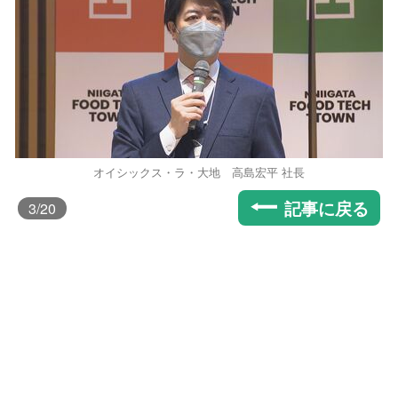
オイシックス・ラ・大地 高島宏平 社長
記事に戻る
3
/20