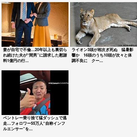
妻が自宅で不倫…20年以上も裏切ら
ライオン3頭が相次ぎ死ぬ 猛暑影
れ続けた夫が“間男”に請求した慰謝
響か 16頭のうち10頭が次々と体
料1億円の行...
調不良に クー...
ベントレー乗り捨て猛ダッシュで逃
走…フォロワー55万人“自称インフ
ルエンサー”を...