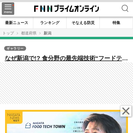
検索
最新ニュース
ランキング
そなえる防災
特集
トップ
都道府県
新潟
ギャラリー
なぜ新潟で!? 食分野の最先端技術“フードテッ
ク”の拠点が新潟に 高市内閣も重要視する事業
「県民の参加がカギ」