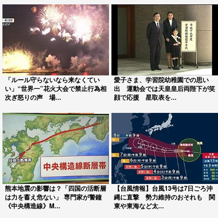
「ルール守らないなら来なくてい
愛子さま、学習院幼稚園での思い
い」“世界一”花火大会で禁止行為相
出 運動会では天皇皇后両陛下が笑
次ぎ怒りの声 場...
顔で応援 星取表を...
熊本地震の影響は？「四国の活断層
【台風情報】台風13号は7日ごろ沖
は力を蓄え危ない」 専門家が警鐘
縄に直撃 勢力維持のおそれも 関
《中央構造線》M...
東や東海など太...