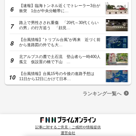
【速報】臨海トンネル近くでトレーラー3台が
衝突 1台が中央分離帯に…
路上で男性さされ重傷 「20代～30代くらい
の男」の行方追う 「顔見…
【台風情報】“トリプル台風”が再来 近づく前
から進路図の外でも大…
北アルプスの麓で土石流 登山者ら一時400人
孤立 仮設置の橋で下山 …
【台風情報】台風15号の今後の進路予想は
11日から12日にかけて日本…
ランキング一覧へ
記事に対するご意見・ご感想や情報提供
運営会社