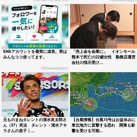
SNSアカウントを着実に成長。実は
「売上金を金庫に」 イオンモール
みんなココ使ってます。
熊本で死亡の22歳女性 勤務店運営
会社の指示受け...
PR(Dreaw合同会社)
元ものまねタレントの清水良太郎さ
【台風情報】台風15号はお盆休みに
ん（37）死去 タレント・清水アキ
東北地方に直撃する恐れ 関東も影
ラさんの息子｜...
響を受ける可能...