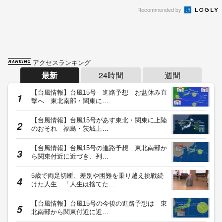
Recommended by
アクセスランキング
最新
24時間
週間
【台風情報】台風15号 進路予想 お盆休み直
撃へ 東北南部・関東に…
【台風情報】台風15号があす東北・関東に上陸
のおそれ 福島・茨城上…
【台風情報】台風15号の進路予想 東北南部か
ら関東付近に近づき、列…
5歳で両足切断、差別や困難を乗り越え挑戦続
けた人生 「人生は捨てた…
【台風情報】台風15号の今後の進路予想は 東
北南部から関東付近に近…