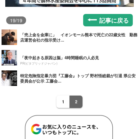
記事に戻る
19
/19
「売上金を金庫に」 イオンモール熊本で死亡の22歳女性 勤務
店運営会社の指示受け...
「夜中起きる原因は脳」4時間睡眠の人必見
PR(ビタブリッドジャパン)
特定危険指定暴力団『工藤会』トップ 野村悟総裁が引退 県公安
委員会が公示 工藤会...
1
2