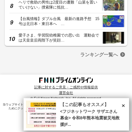
ヘリで救助の男性は2度目の遭難「山菜を置い
ていけない」捜索隊に抵抗…
【台風情報】ダブル台風 最新の進路予想 15
号は北日本・東日本へ …
愛子さま、学習院幼稚園での思い出 運動会で
は天皇皇后両陛下が笑顔…
ランキング一覧へ
記事に対するご意見・ご感想や情報提供
運営会社
© Fuji News Network, Inc. All rights reserved.
×
【この記事もオススメ】
当ウェブサイトでは、ユーザのニーズ・興味・関⼼に合致したコンテンツや広告配信を提供する
ためにクッキーを使⽤しています。詳細は、
プライバシーポリシー
をご確認ください。
<フジネットワーク サザエさん
募金> 令和8年熊本地震被災地救
援|F...