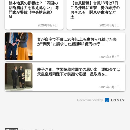
熊本地震の影響は？「四国の
【台風情報】台風13号は7日
活断層は力を蓄え危ない」 専
ごろ沖縄に直撃 勢力維持の
門家が警鐘《中央構造線》
おそれも 関東や東海など
M...
太...
2026年8月4日
2026年8月3日
妻が自宅で不倫…20年以上も裏切られ続けた夫
が“間男”に請求した慰謝料1億円の行...
2026年1月8日
愛子さま、学習院幼稚園での思い出 運動会では
天皇皇后両陛下が笑顔で応援 星取表を...
2026年8月8日
Recommended by