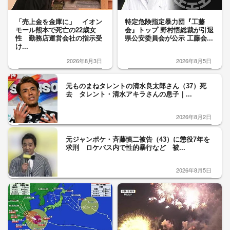
「売上金を金庫に」 イオン
特定危険指定暴力団『工藤
モール熊本で死亡の22歳女
会』トップ 野村悟総裁が引退
性 勤務店運営会社の指示受
県公安委員会が公示 工藤会...
け...
2026年8月3日
2026年8月5日
元ものまねタレントの清水良太郎さん（37）死
去 タレント・清水アキラさんの息子｜...
2026年8月2日
元ジャンポケ・斉藤慎二被告（43）に懲役7年を
求刑 ロケバス内で性的暴行など 被...
2026年8月5日