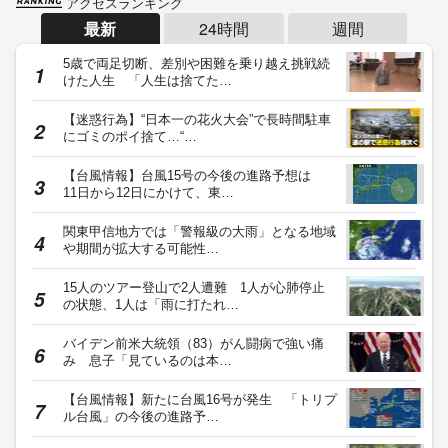
アクセスランキング
最新
24時間
週間
5歳で両足切断、差別や困難を乗り越え挑戦続
けた人生 「人生は捨てた…
【迷惑行為】“日本一の花火大会”で長時間駐車
にゴミのポイ捨て…“…
【台風情報】台風15号の今後の進路予想は
11日から12日にかけて、東…
関東甲信地方では「警報級の大雨」となる地域
や期間が拡大する可能性…
15人のツアー登山で2人遭難 1人が心肺停止
の状態、1人は「雨に打たれ…
バイデン前米大統領（83）がん闘病で強い痛
み 息子「見ているのは本…
【台風情報】新たに台風16号が発生 「トリプ
ル台風」の今後の進路予…