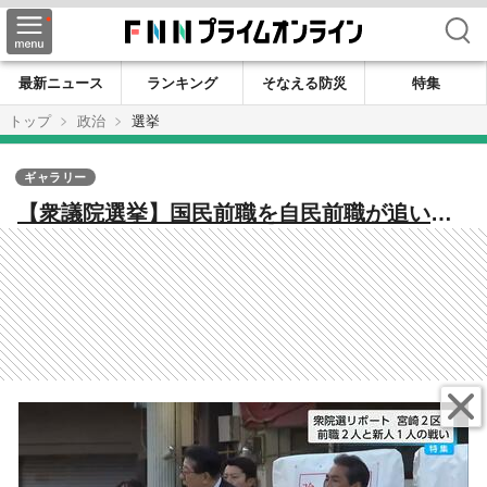
検索
最新ニュース
ランキング
そなえる防災
特集
トップ
政治
選挙
ギャラリー
【衆議院選挙】国民前職を自民前職が追い共
産が続く 宮崎2区は3人による激戦