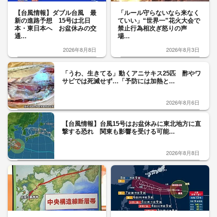
【台風情報】ダブル台風 最
「ルール守らないなら来なく
新の進路予想 15号は北日
ていい」“世界一”花火大会で
本・東日本へ お盆休みの交
禁止行為相次ぎ怒りの声
通...
場...
2026年8月8日
2026年8月3日
「うわ、生きてる」動くアニサキス25匹 酢やワ
サビでは死滅せず…「予防には加熱と...
2026年8月6日
【台風情報】台風15号はお盆休みに東北地方に直
撃する恐れ 関東も影響を受ける可能...
2026年8月8日