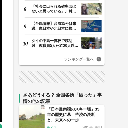
「社会に出られる確率ほぼ
ないと思っている」川村葉
音被告に無期懲役…
【台風情報】台風15号は来
週、東日本や北日本に接近
か お盆期間中の…
タイの中高一貫校で銃乱
射 教職員5人死亡20人以上
けが 容疑者の14歳…
ランキング一覧へ
さあどうする？ 全国各所「困った」事
情の他の記事
「日本最南端のスキー場」35
年の歴史に幕 苦渋の決断
と、未来への一歩
2026年8月8日
ライフ