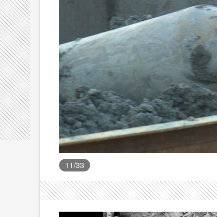
11
/33