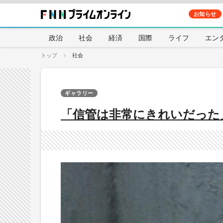
お知らせ
政治
社会
経済
国際
ライフ
エン
トップ
社会
ギャラリー
「信管は非常にきれいだった