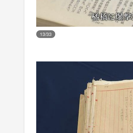
13
/33