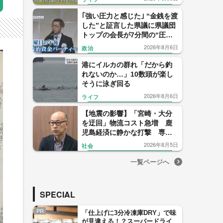
｢強い圧力と感じた｣ “金銭を渡
した”と証言した県議に県議団
トップの会長が7分間の“圧
力？電話” ｢感情的になった｣
2026年8月6日
政治
【福岡発】
港にイルカの群れ「だから釣
れないのか…」10数頭が楽し
そうに泳ぎ回る
2026年8月6日
ライフ
【地震の影響】「宮崎・大分
を迂回」物流コスト急増 鹿
児島経済に静かな打撃 専門
家「正常化に想定以上の時
2026年8月5日
社会
間」
一覧ページへ
SPECIAL
PR
「仕上げに3分冷凍庫DRY」で味
が見違える！？スーパードライ