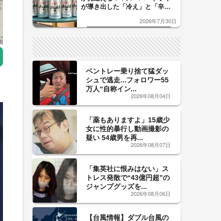
が導き出した「冷え」と「辛
口」のおいしい関係 青く変化
2026年7月30日
した「辛口カーブ」が飲み頃の
サイン！
ベントレー乗り捨て猛ダッ
シュで逃走...フォロワー55
万人“自称イン...
2026年08月04日
「薬もありますよ」15歳少
女に性的暴行し動画撮影の
疑い 54歳男を再...
2026年08月07日
「集英社に恨みはない」ス
トレス発散で“43億円超”の
ジャンプグッズを...
2026年08月06日
【台風情報】ダブル台風の