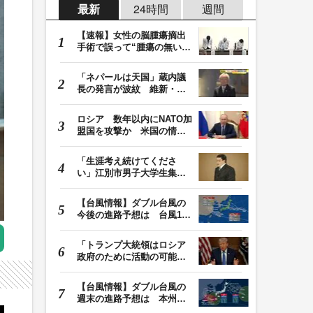
最新
24時間
週間
【速報】女性の脳腫瘍摘出
手術で誤って“腫瘍の無い部
位”を摘出 脳…
「ネパールは天国」蔵内議
長の発言が波紋 維新・吉
村代表「福岡県議…
ロシア 数年以内にNATO加
盟国を攻撃か 米国の情報
機関が分析 プー…
「生涯考え続けてくださ
い」江別市男子大学生集団
暴行死 主犯格・当…
【台風情報】ダブル台風の
今後の進路予想は 台風13
号は9日（日）午後…
「トランプ大統領はロシア
政府のために活動の可能
性」FBIは現職大統領…
【台風情報】ダブル台風の
週末の進路予想は 本州は
土曜晴れも日曜は…