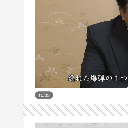
15
/33