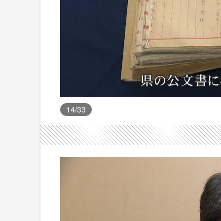
14
/33