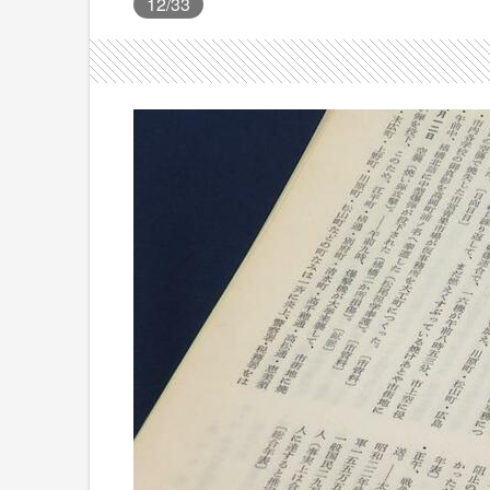
12
/33