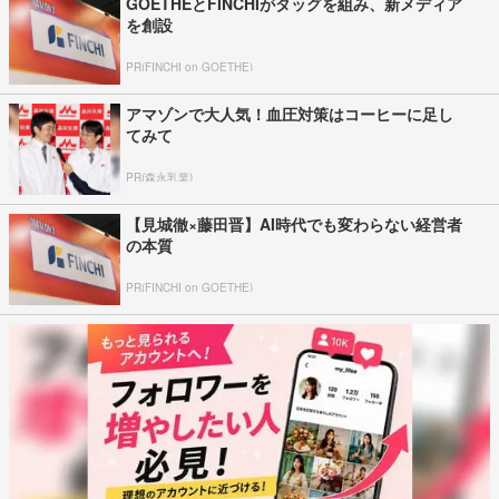
GOETHEとFINCHIがタッグを組み、新メディア
を創設
PR(FINCHI on GOETHE)
アマゾンで大人気！血圧対策はコーヒーに足し
てみて
PR(森永乳業)
【見城徹×藤田晋】AI時代でも変わらない経営者
の本質
PR(FINCHI on GOETHE)