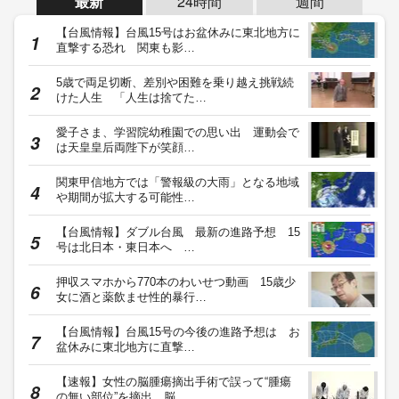
最新
24時間
週間
【台風情報】台風15号はお盆休みに東北地方に
直撃する恐れ 関東も影…
5歳で両足切断、差別や困難を乗り越え挑戦続
けた人生 「人生は捨てた…
愛子さま、学習院幼稚園での思い出 運動会で
は天皇皇后両陛下が笑顔…
関東甲信地方では「警報級の大雨」となる地域
や期間が拡大する可能性…
【台風情報】ダブル台風 最新の進路予想 15
号は北日本・東日本へ …
押収スマホから770本のわいせつ動画 15歳少
女に酒と薬飲ませ性的暴行…
【台風情報】台風15号の今後の進路予想は お
盆休みに東北地方に直撃…
【速報】女性の脳腫瘍摘出手術で誤って“腫瘍
の無い部位”を摘出 脳…