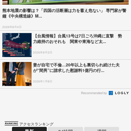
熊本地震の影響は？「四国の活断層は力を蓄え危ない」 専門家が警
鐘《中央構造線》M...
2026年8月4日
【台風情報】台風13号は7日ごろ沖縄に直撃 勢
力維持のおそれも 関東や東海など太...
2026年8月3日
妻が自宅で不倫…20年以上も裏切られ続けた夫
が“間男”に請求した慰謝料1億円の行...
2026年1月8日
Recommended by
アクセスランキング