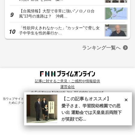
【台風情報】大型で非常に強い“ノロノロ台
風”13号の進路は？ 沖縄…
「性欲抑えきれなかった」“カッター”で脅し女
子中学生を性的暴行か…
ランキング一覧へ
記事に対するご意見・ご感想や情報提供
運営会社
© Fuji News Network, Inc. All rights reserved.
×
【この記事もオススメ】
当ウェブサイトでは、ユーザのニーズ・興味・関⼼に合致したコンテンツや広告配信を提供する
ためにクッキーを使⽤しています。詳細は、
プライバシーポリシー
をご確認ください。
愛子さま、学習院幼稚園での思
い出 運動会では天皇皇后両陛下
が笑顔で応...