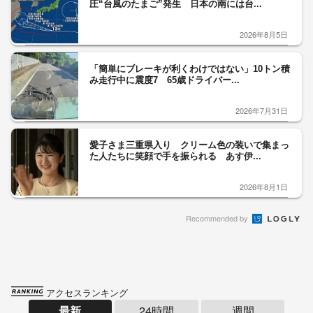
圧“台風のたまご”発生 日本の南には台...
2026年8月5日
「簡単にブレーキが利くわけではない」10トン積
み走行中に震度7 65歳ドライバー...
2026年7月31日
愛子さま三重県入り クリーム色の装いで集まっ
た人たちに笑顔で手を振られる あす伊...
2026年8月1日
Recommended by
アクセスランキング
最新
24時間
週間