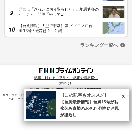
発言は「きれいに切り取られた」…地震直後の
パーティー開催「やって…
【台風情報】大型で非常に強い“ノロノロ台
風”13号の進路は？ 沖縄…
ランキング一覧へ
記事に対するご意見・ご感想や情報提供
運営会社
© Fuji News Network, Inc. All rights reserved.
×
【この記事もオススメ】
当ウェブサイトでは、ユーザのニーズ・興味・関⼼に合致したコンテンツや広告配信を提供する
ためにクッキーを使⽤しています。詳細は、
プライバシーポリシー
をご確認ください。
【台風最新情報】台風15号がお
盆休み直撃のおそれ 列島に台風
が接近し...