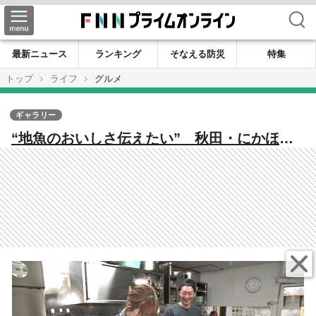
検索
最新ニュース
ランキング
そなえる防災
特集
トップ
ライフ
グルメ
ギャラリー
“地魚のおいしさ伝えたい” 秋田・にかほ市
で「おさかな処 どうらく」開業 鮮魚店の思
い受け継ぐ幼なじみ2人の挑戦 象潟の海の恵
みを発信する新拠点