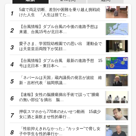
5歳で両足切断、差別や困難を乗り越え挑戦続
けた人生 「人生は捨てた…
【台風情報】ダブル台風の今後の進路予想は
来週、台風15号が北日本…
愛子さま、学習院幼稚園での思い出 運動会で
は天皇皇后両陛下が笑顔…
【台風情報】ダブル台風 最新の進路予想 15
号は北日本・東日本へ …
「ネパールは天国」蔵内議長の発言が波紋 維
新・吉村代表「福岡県議…
【速報】女性の脳腫瘍摘出手術で誤って“腫瘍
の無い部位”を摘出 脳…
押収スマホから770本のわいせつ動画 15歳少
女に酒と薬飲ませ性的暴行…
「性欲抑えきれなかった」“カッター”で脅し女
子中学生を性的暴行か…