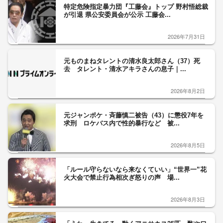
特定危険指定暴力団『工藤会』トップ 野村悟総裁
が引退 県公安委員会が公示 工藤会...
2026年7月31日
元ものまねタレントの清水良太郎さん（37）死
去 タレント・清水アキラさんの息子｜...
2026年8月2日
元ジャンポケ・斉藤慎二被告（43）に懲役7年を
求刑 ロケバス内で性的暴行など 被...
2026年8月5日
「ルール守らないなら来なくていい」“世界一”花
火大会で禁止行為相次ぎ怒りの声 場...
2026年8月3日