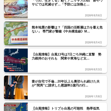
「うわ、生きてる」動くアニサキス25匹 酢やワ
サビでは死滅せず…「予防には加熱と...
2026年8月6日
熊本地震の影響は？「四国の活断層は力を蓄え危
ない」 専門家が警鐘《中央構造線》M...
2026年8月4日
【台風情報】台風13号は7日ごろ沖縄に直撃 勢
力維持のおそれも 関東や東海など太...
2026年8月3日
妻が自宅で不倫…20年以上も裏切られ続けた夫
が“間男”に請求した慰謝料1億円の行...
2026年1月8日
【台風情報】トリプル台風の可能性 熱帯低気