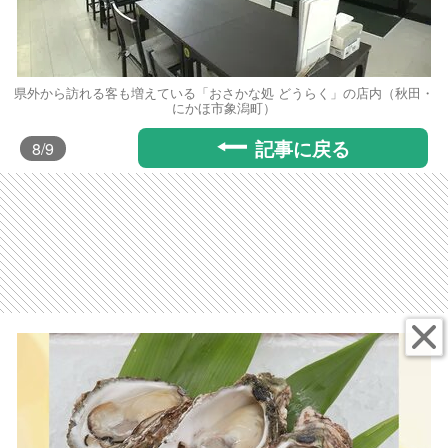
県外から訪れる客も増えている「おさかな処 どうらく」の店内（秋田・
にかほ市象潟町）
記事に戻る
8
/9