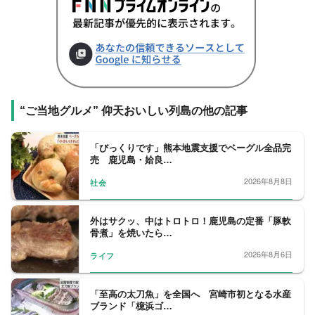
“ご当地グルメ” 仰天おいしい列島の他の記事
「びっくりです」熊本地震支援でベーグル全品完
売 鹿児島・姶良…
2026年8月8日
社会
外はサクッ、中はトロトロ！鹿児島の定番「豚軟
骨煮」を焼いたら…
2026年8月6日
ライフ
「至高の太刀魚」を全国へ 宮崎市初となる水産
ブランド「檍浜ゴ…