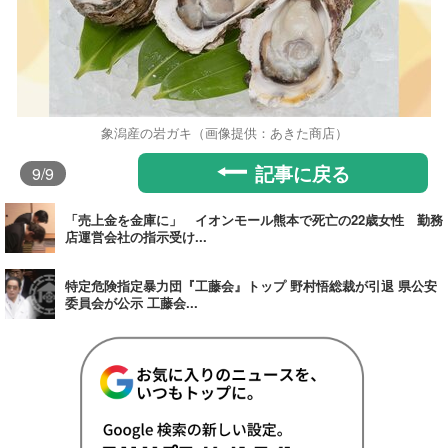
象潟産の岩ガキ（画像提供：あきた商店）
記事に戻る
9
/9
「売上金を金庫に」 イオンモール熊本で死亡の22歳女性 勤務
店運営会社の指示受け...
特定危険指定暴力団『工藤会』トップ 野村悟総裁が引退 県公安
委員会が公示 工藤会...