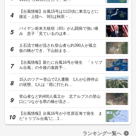
【台風情報】台風15号は11日頃に東北などに
接近・上陸へ 9日は秋田・…
バイデン前米大統領（83）がん闘病で強い痛
み 息子「見ているのは本…
土石流で橋が流され登山者ら約390人が孤立
仮の橋ができ、下山始まる…
【台風情報】新たに台風16号が発生 「トリプ
ル台風」の今後の進路予…
15人のツアー登山で2人遭難 1人が心肺停止
の状態、1人は「雨に打たれ…
登山者など約400人孤立か 北アルプスの登山
口につながる県の橋が流さ…
【台風情報】台風16号が小笠原近海で発生 ま
た“トリプル台風”に…1…
ランキング一覧へ