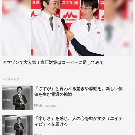
アマゾンで大人気！血圧対策はコーヒーに足してみて
PR(森永乳業)
「さすが」と言われる驚きや感動を。新しい価
値を生む電通の挑戦
PR(dentsu Japan)
「楽しさ」を感じ、人の心を動かすクリエイテ
ィビティを届ける