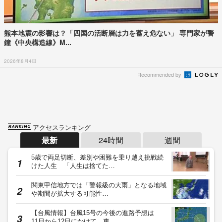
熊本地震の影響は？「四国の活断層は力を蓄え危ない」 専門家が警
鐘《中央構造線》M...
2026年8月4日
Recommended by
アクセスランキング
最新
24時間
週間
5歳で両足切断、差別や困難を乗り越え挑戦続
けた人生 「人生は捨てた…
関東甲信地方では「警報級の大雨」となる地域
や期間が拡大する可能性…
【台風情報】台風15号の今後の進路予想は
11日から12日にかけて、東…