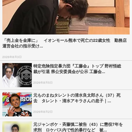
「売上金を金庫に」 イオンモール熊本で死亡の22歳女性 勤務店
運営会社の指示受け...
2026年8月3日
特定危険指定暴力団『工藤会』トップ 野村悟総
裁が引退 県公安委員会が公示 工藤会...
2026年8月5日
元ものまねタレントの清水良太郎さん（37）死
去 タレント・清水アキラさんの息子｜...
2026年8月2日
元ジャンポケ・斉藤慎二被告（43）に懲役7年を
求刑 ロケバス内で性的暴行など 被...